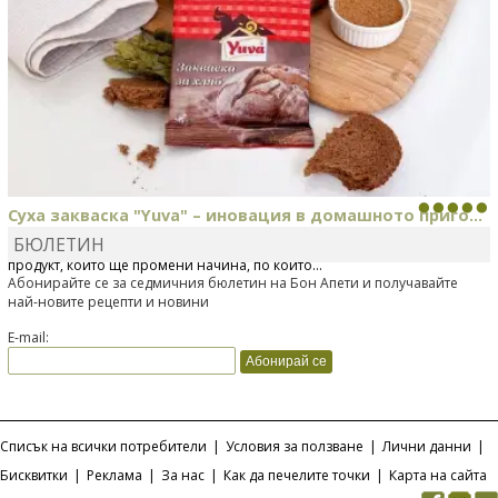
Суха закваска "Yuva" – иновация в домашното приго...
БЮЛЕТИН
Отскоро Лесафр България стартира предлагането на изцяло нов
продукт, който ще промени начина, по който...
Абонирайте се за седмичния бюлетин на Бон Апети и получавайте
най-новите рецепти и новини
E-mail:
Списък на всички потребители
|
Условия за ползване
|
Лични данни
|
Бисквитки
|
Реклама
|
За нас
|
Как да печелите точки
|
Карта на сайта