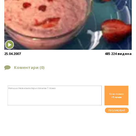
25.04.2007
485 224 видяна
Коментари (
0
)