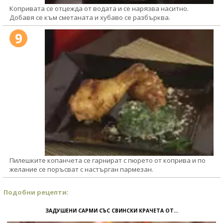
Копривата се отцежда от водата и се нарязва наситно.
Добавя се към сметаната и хубаво се разбърква.
9
Пилешките копанчета се гарнират с пюрето от коприва и по
желание се поръсват с настърган пармезан.
Подобни рецепти:
ЗАДУШЕНИ САРМИ СЪС СВИНСКИ КРАЧЕТА ОТ...