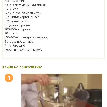
2-3 с. л. зехтин
2 с. л. сок от лайм или лимон
1 ч. л. сол
1/2 ч. л. гранулиран чесън
1-2 щипки червен пипер
1-2 щипки риган
1 щипка естрагон
200-250 г коприва
30 г масло
150-200 мл готварска сметана
3 стръка пресен лук
4 ч. л. брашно
черен пипер и сол на вкус
Начин на приготвяне:
1