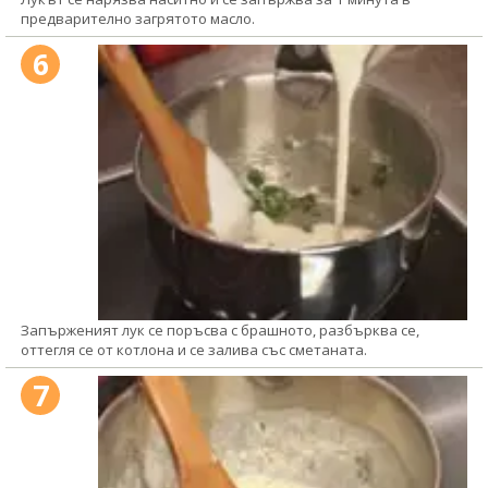
предварително загрятото масло.
6
Запърженият лук се поръсва с брашното, разбърква се,
оттегля се от котлона и се залива със сметаната.
7