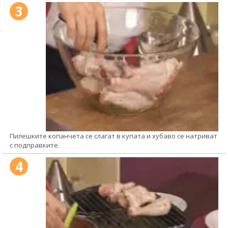
3
Пилешките копанчета се слагат в купата и хубаво се натриват
с подправките.
4