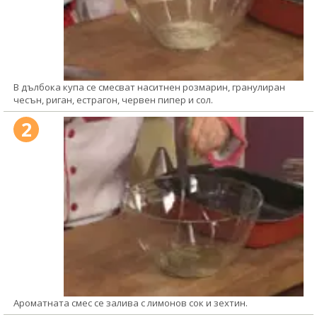
В дълбока купа се смесват наситнен розмарин, гранулиран
чесън, риган, естрагон, червен пипер и сол.
2
Ароматната смес се залива с лимонов сок и зехтин.