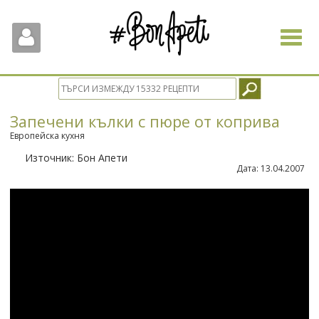
Toggle
navigat
Запечени кълки с пюре от коприва
Европейска кухня
Източник:
Бон Апети
Дата:
13.04.2007