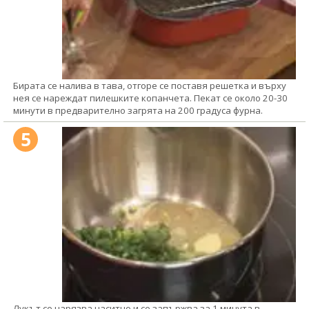
Бирата се налива в тава, отгоре се поставя решетка и върху
нея се нареждат пилешките копанчета. Пекат се около 20-30
минути в предварително загрята на 200 градуса фурна.
5
Лукът се нарязва наситно и се запържва за 1 минута в