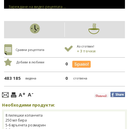
Зареждане на видео рецептата ...
Аз сготвих!
Сравни рецептата
+ 3 точки
Добави в любими
0
483 185
0
видяна
сготвена
Необходими продукти:
8 пилешки копанчета
250 мл бира
5-6 връхчета розмарин