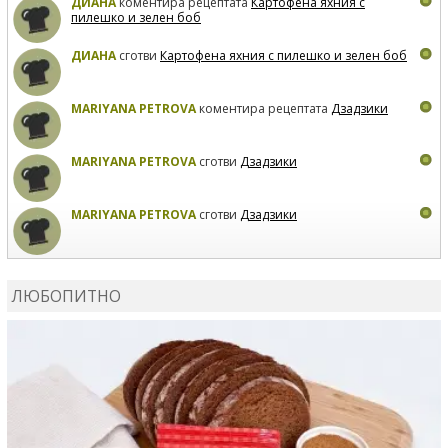
ДИАНА
коментира рецептата
Картофена яхния с
пилешко и зелен боб
ДИАНА
сготви
Картофена яхния с пилешко и зелен боб
MARIYANA PETROVA
коментира рецептата
Дзадзики
MARIYANA PETROVA
сготви
Дзадзики
MARIYANA PETROVA
сготви
Дзадзики
КАРДАШЕВ
коментира рецептата
Сьомга на фурна
ЛЮБОПИТНО
КАРДАШЕВ
коментира рецептата
Свински ребра с
печени картофи