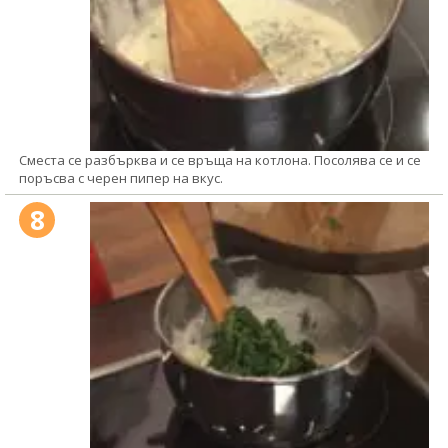
Сместа се разбърква и се връща на котлона. Посолява се и се
поръсва с черен пипер на вкус.
8