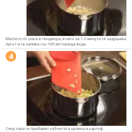
Маслото се слага в тенджера, в него за 1-2 минути се задушава
лукът и се залива със 100 мл гореща вода.
4
След това се прибавят кубчетата целина и картоф.