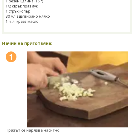
1 резен целина (15 г)
1/2 стрък праз лук
1 стрък копър
30 мл адаптирано мляко
1 ч. л. краве масло
Начин на приготвяне:
1
Празът се нарязва наситно.