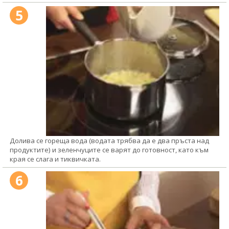
5
Долива се гореща вода (водата трябва да е два пръста над
продуктите) и зеленчуците се варят до готовност, като към
края се слага и тиквичката.
6