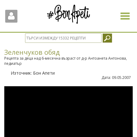
Toggle
navigat
Зеленчуков обяд
Рецепта за деца над 6-месечна възраст от д-р Антоанета Антонова,
педиатър
Източник:
Бон Апети
Дата:
09.05.2007