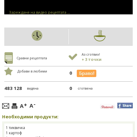
Зареждане на видео рецептата ...
Аз сготвих!
Сравни рецептата
+ 3 точки
Добави в любими
0
483 128
0
видяна
сготвена
Необходими продукти:
1 тиквичка
1 картоф