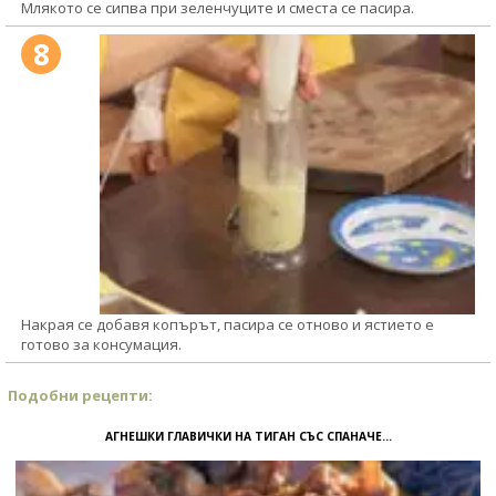
Млякото се сипва при зеленчуците и сместа се пасира.
8
Накрая се добавя копърът, пасира се отново и ястието е
готово за консумация.
Подобни рецепти:
АГНЕШКИ ГЛАВИЧКИ НА ТИГАН СЪС СПАНАЧЕ...