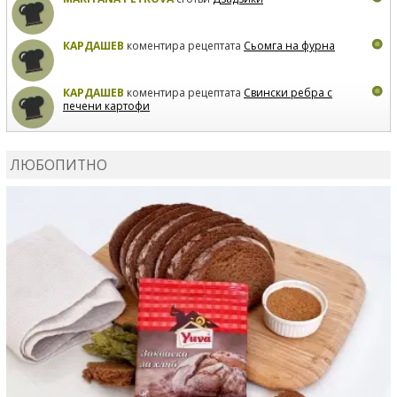
КАРДАШЕВ
коментира рецептата
Сьомга на фурна
КАРДАШЕВ
коментира рецептата
Свински ребра с
печени картофи
ВЛАДИМИРА
сготви
Пилешко с бяло вино и лимон
ЛЮБОПИТНО
MARINA_VITA
коментира рецептата
Киноа със
зеленчуци