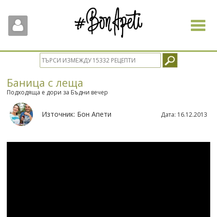
Toggle
navigat
Баница с леща
Подходяща е дори за Бъдни вечер
Източник:
Бон Апети
Дата:
16.12.2013