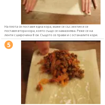
На плота се поставя една кора, маже се със зехтин и се
поставя втора кора, която също се намазнява. Реже се на
ленти с широчина 8 см. Същото се прави и с останалите кори.
5