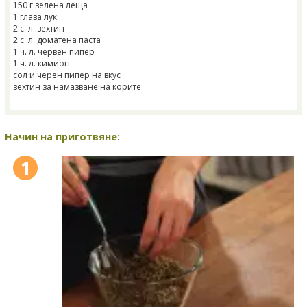
150 г зелена леща
1 глава лук
2 с. л. зехтин
2 с. л. доматена паста
1 ч. л. червен пипер
1 ч. л. кимион
сол и черен пипер на вкус
зехтин за намазване на корите
Начин на приготвяне:
1