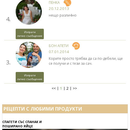
ПЕНКА
20.12.2013
нещо разли4но
4.
Изпрати
лично съобщение
БОН АПЕТИ
07.01.2014
Корите просто трябва да са по-дебели, ще
3.
се получи и с тези за сач.
Изпрати
лично съобщение
<<
1
2
>>
РЕЦЕПТИ С ЛЮБИМИ ПРОДУКТИ
СПАГЕТИ СЪС СПАНАК И
ПОШИРАНО ЯЙЦЕ