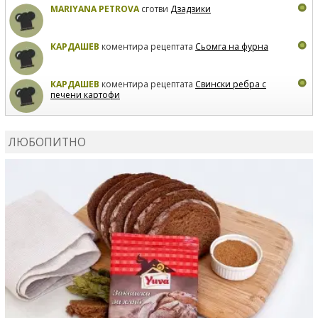
MARIYANA PETROVA
сготви
Дзадзики
КАРДАШЕВ
коментира рецептата
Сьомга на фурна
КАРДАШЕВ
коментира рецептата
Свински ребра с
печени картофи
ВЛАДИМИРА
сготви
Пилешко с бяло вино и лимон
ЛЮБОПИТНО
MARINA_VITA
коментира рецептата
Киноа със
зеленчуци