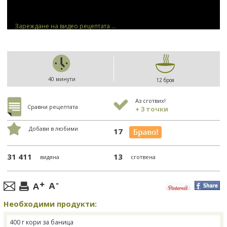
Зареждане на видео рецептата ...
40 минути
12 броя
Аз сготвих!
Сравни рецептата
+ 3 точки
Добави в любими
17
31 411
13
видяна
сготвена
Необходими продукти:
400 г кори за баница