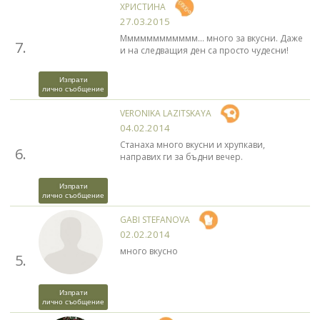
ХРИСТИНА
27.03.2015
Мммммммммммм... много за вкусни. Даже
7.
и на следващия ден са просто чудесни!
Изпрати
лично съобщение
VERONIKA LAZITSKAYA
04.02.2014
Станаха много вкусни и хрупкави,
6.
направих ги за бъдни вечер.
Изпрати
лично съобщение
GABI STEFANOVA
02.02.2014
много вкусно
5.
Изпрати
лично съобщение