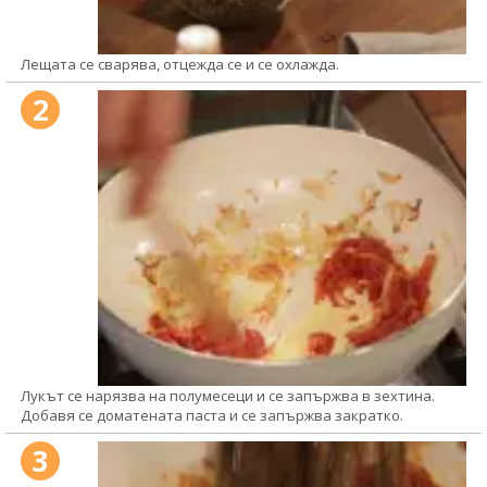
Лещата се сварява, отцежда се и се охлажда.
2
Лукът се нарязва на полумесеци и се запържва в зехтина.
Добавя се доматената паста и се запържва закратко.
3