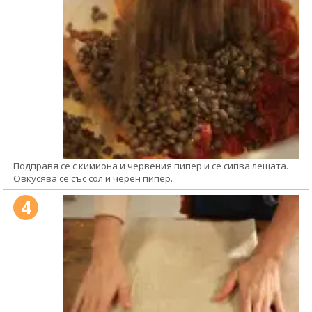
Подправя се с кимиона и червения пипер и се сипва лещата.
Овкусява се със сол и черен пипер.
4