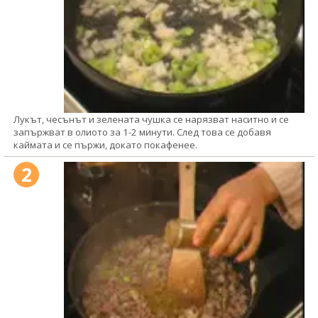
Лукът, чесънът и зелената чушка се нарязват наситно и се
запържват в олиото за 1-2 минути. След това се добавя
каймата и се пържи, докато покафенее.
2