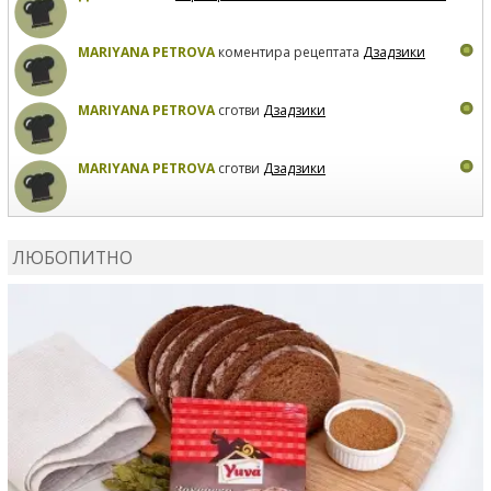
MARIYANA PETROVA
коментира рецептата
Дзадзики
MARIYANA PETROVA
сготви
Дзадзики
MARIYANA PETROVA
сготви
Дзадзики
КАРДАШЕВ
коментира рецептата
Сьомга на фурна
ЛЮБОПИТНО
КАРДАШЕВ
коментира рецептата
Свински ребра с
печени картофи