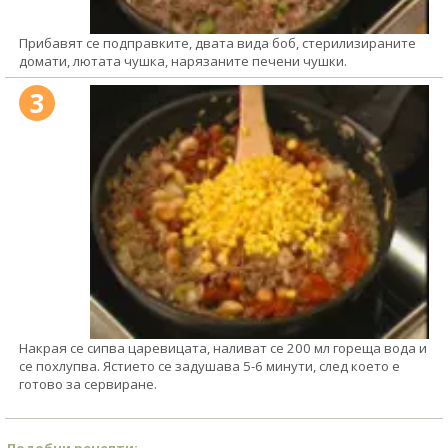
Прибавят се подправките, двата вида боб, стерилизираните
домати, лютата чушка, нарязаните печени чушки.
3
Накрая се сипва царевицата, наливат се 200 мл гореща вода и
се похлупва. Ястието се задушава 5-6 минути, след което е
готово за сервиране.
Подобни рецепти: