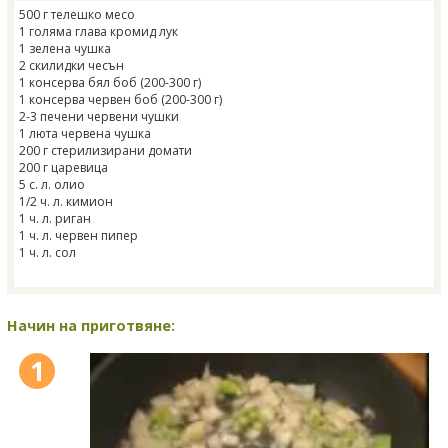
500 г телешко месо
1 голяма глава кромид лук
1 зелена чушка
2 скилидки чесън
1 консерва бял боб (200-300 г)
1 консерва червен боб (200-300 г)
2-3 печени червени чушки
1 люта червена чушка
200 г стерилизирани домати
200 г царевица
5 с. л. олио
1/2 ч. л. кимион
1 ч. л. риган
1 ч. л. червен пипер
1 ч. л. сол
Начин на приготвяне:
1