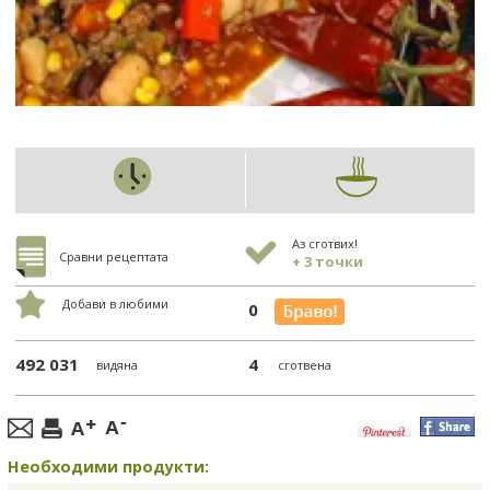
Аз сготвих!
Сравни рецептата
+ 3 точки
Добави в любими
0
492 031
4
видяна
сготвена
Необходими продукти: