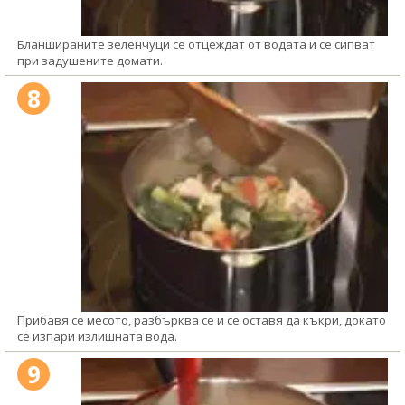
Бланшираните зеленчуци се отцеждат от водата и се сипват
при задушените домати.
8
Прибавя се месото, разбърква се и се оставя да къкри, докато
се изпари излишната вода.
9