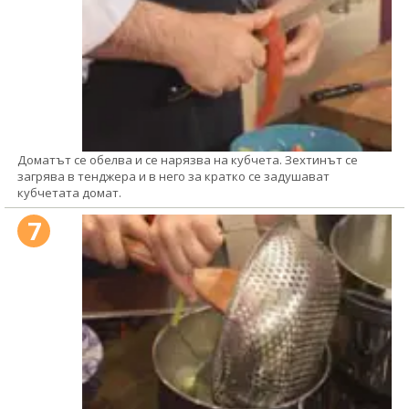
Доматът се обелва и се нарязва на кубчета. Зехтинът се
загрява в тенджера и в него за кратко се задушават
кубчетата домат.
7