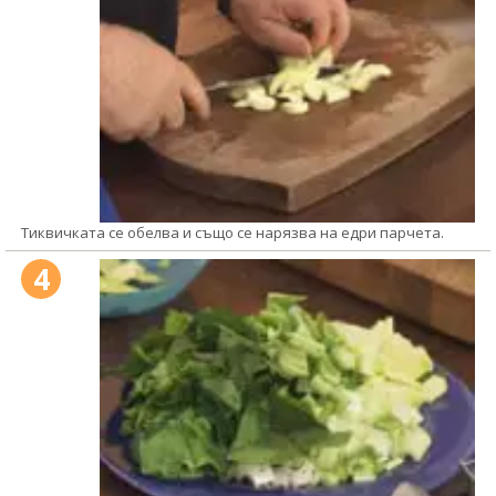
Тиквичката се обелва и също се нарязва на едри парчета.
4