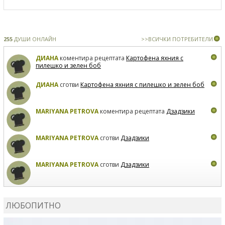
255
ДУШИ ОНЛАЙН
>>ВСИЧКИ ПОТРЕБИТЕЛИ
ДИАНА
коментира рецептата
Картофена яхния с
пилешко и зелен боб
ДИАНА
сготви
Картофена яхния с пилешко и зелен боб
MARIYANA PETROVA
коментира рецептата
Дзадзики
MARIYANA PETROVA
сготви
Дзадзики
MARIYANA PETROVA
сготви
Дзадзики
КАРДАШЕВ
коментира рецептата
Сьомга на фурна
ЛЮБОПИТНО
КАРДАШЕВ
коментира рецептата
Свински ребра с