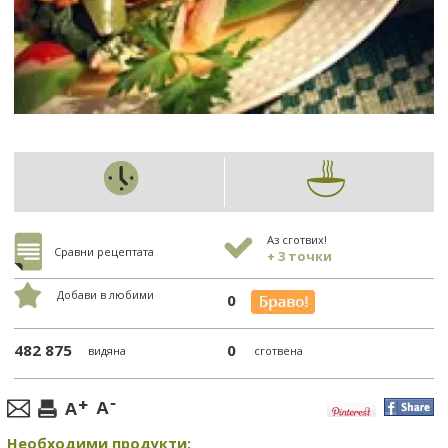
Аз сготвих!
Сравни рецептата
+ 3 точки
Добави в любими
0
482 875
0
видяна
сготвена
Необходими продукти: