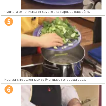
Чушката се почиства от семето и се нарязва надребно.
5
Нарязаните зеленчуци се бланшират в гореща вода.
6