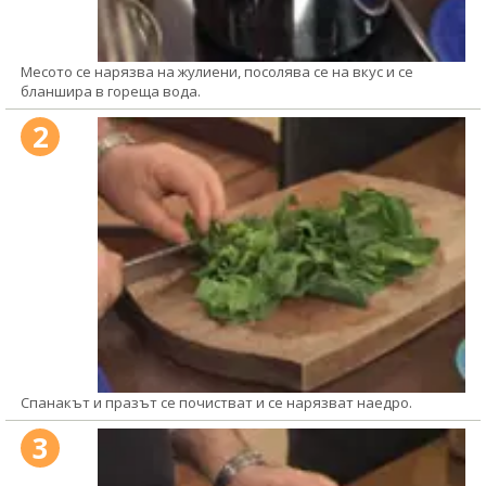
Месото се нарязва на жулиени, посолява се на вкус и се
бланшира в гореща вода.
2
Спанакът и празът се почистват и се нарязват наедро.
3