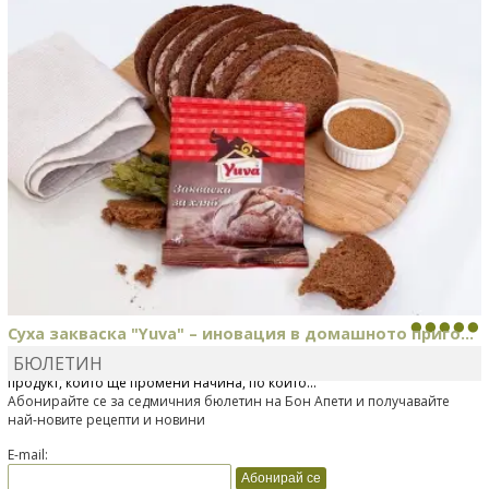
печени картофи
Суха закваска "Yuva" – иновация в домашното приго...
БЮЛЕТИН
Отскоро Лесафр България стартира предлагането на изцяло нов
продукт, който ще промени начина, по който...
Абонирайте се за седмичния бюлетин на Бон Апети и получавайте
най-новите рецепти и новини
E-mail: