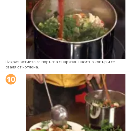
Накрая ястието се поръсва с нарязан наситно копър и се
сваля от котлона.
10