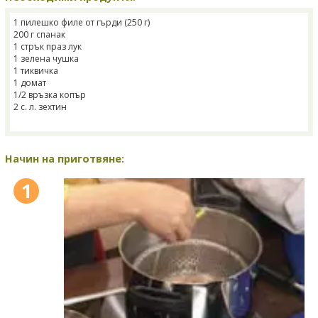
1 пилешко филе от гърди (250 г)
200 г спанак
1 стрък праз лук
1 зелена чушка
1 тиквичка
1 домат
1/2 връзка копър
2 с. л. зехтин
Начин на приготвяне:
1