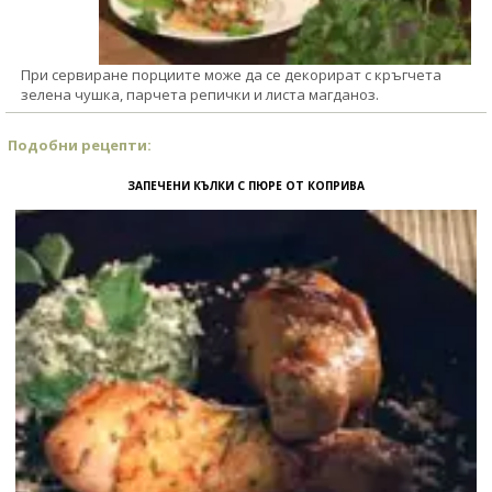
При сервиране порциите може да се декорират с кръгчета
зелена чушка, парчета репички и листа магданоз.
Подобни рецепти:
ЗАПЕЧЕНИ КЪЛКИ С ПЮРЕ ОТ КОПРИВА