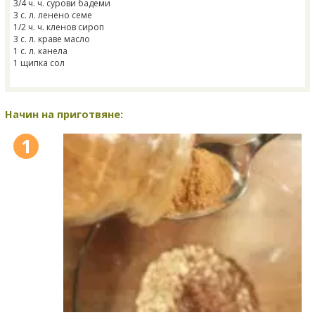
3/4 ч. ч. сурови бадеми
3 с. л. ленено семе
1/2 ч. ч. кленов сироп
3 с. л. краве масло
1 с. л. канела
1 щипка сол
Начин на приготвяне:
1