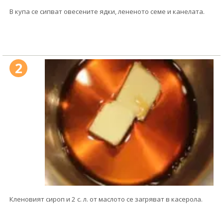
В купа се сипват овесените ядки, лененото семе и канелата.
2
Кленовият сироп и 2 с. л. от маслото се загряват в касерола.