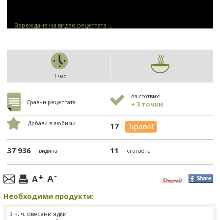
Зареждане на видео рецептата ...
1 час
Аз сготвих!
Сравни рецептата
+ 3 точки
Добави в любими
17
37 936
11
видяна
сготвена
Необходими продукти:
3 ч. ч. овесени ядки