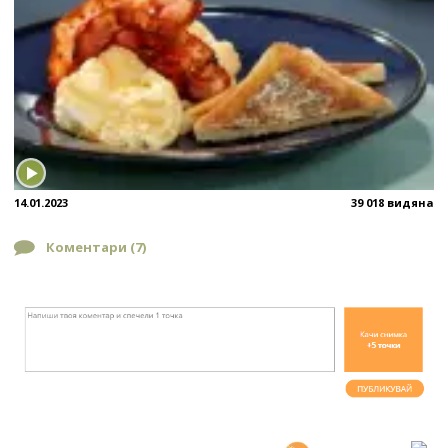
14.01.2023
39 018 видяна
Коментари (
7
)