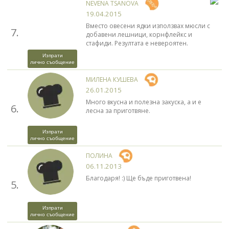
NEVENA TSANOVA
19.04.2015
Вместо овесени ядки използвах мюсли с
7.
добавени лешници, корнфлейкс и
стафиди. Резултата е невероятен.
Изпрати
лично съобщение
МИЛЕНА КУШЕВА
26.01.2015
Много вкусна и полезна закуска, а и е
6.
лесна за приготвяне.
Изпрати
лично съобщение
ПОЛИНА
06.11.2013
Благодаря! :) Ще бъде приготвена!
5.
Изпрати
лично съобщение