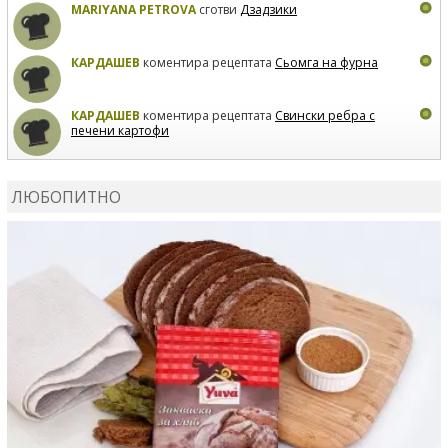
MARIYANA PETROVA
сготви
Дзадзики
КАРДАШЕВ
коментира рецептата
Сьомга на фурна
КАРДАШЕВ
коментира рецептата
Свински ребра с
печени картофи
ВЛАДИМИРА
сготви
Пилешко с бяло вино и лимон
ЛЮБОПИТНО
MARINA_VITA
коментира рецептата
Киноа със
зеленчуци