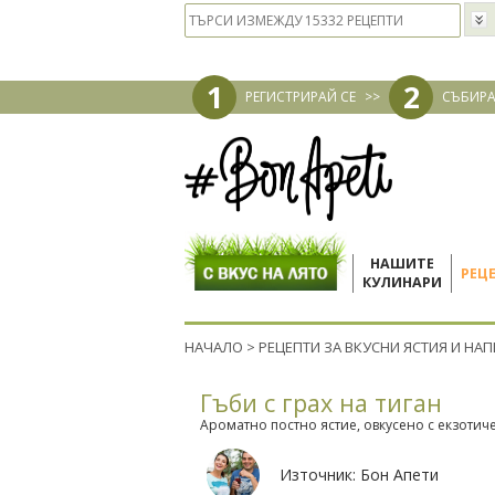
1
2
РЕГИСТРИРАЙ СЕ
>>
СЪБИРА
НАШИТЕ
РЕЦ
КУЛИНАРИ
НАЧАЛО
>
РЕЦЕПТИ ЗА ВКУСНИ ЯСТИЯ И НА
Гъби с грах на тиган
Ароматно постно ястие, овкусено с екзотич
Източник:
Бон Апети