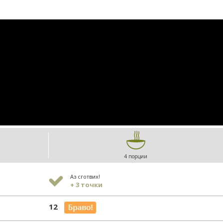
4 порции
Аз сготвих!
+ 3 точки
12