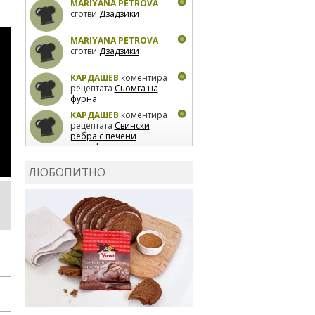
MARIYANA PETROVA
сготви
Дзадзики
MARIYANA PETROVA
сготви
Дзадзики
КАРДАШЕВ
коментира
рецептата
Сьомга на
фурна
КАРДАШЕВ
коментира
рецептата
Свински
ребра с печени
картофи
ВЛАДИМИРА
сготви
Пилешко с бяло вино и
ЛЮБОПИТНО
лимон
MARINA_VITA
коментира рецептата
Киноа със зеленчуци