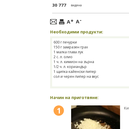
30 777
видяна
Необходими продукти:
600 г печурки
150 г замразен грах
1 малка глава лук
2 с. л. олио
1 ч. л. кимион на зърна
1/2 ч. л. кориандър
1 щипка кайенски пипер
сол и черен пипер на вкус
Начин на приготвяне:
1
Ки