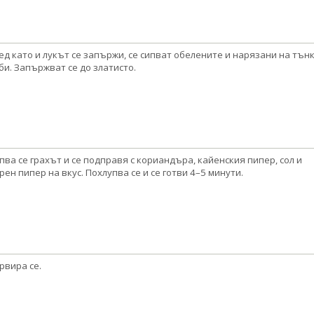
ед като и лукът се запържи, се сипват обелените и нарязани на тън
би. Запържват се до златисто.
пва се грахът и се подправя с кориандъра, кайенския пипер, сол и
рен пипер на вкус. Похлупва се и се готви 4–5 минути.
рвира се.