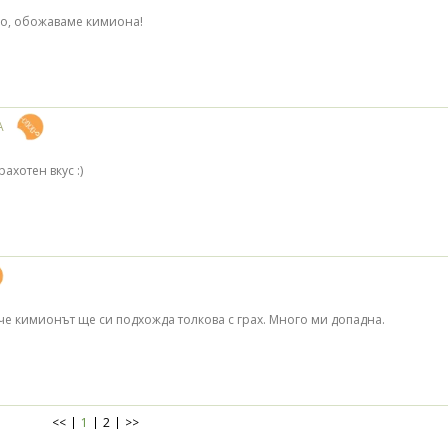
но, обожаваме кимиона!
А
ахотен вкус :)
 че кимионът ще си подхожда толкова с грах. Много ми допадна.
<<
1
2
>>