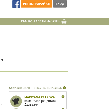
РЕГИСТРИРАЙ СЕ
ВХОД
КЪМ
БОН АПЕТИ
МАГАЗИН
НО
245
ДУШИ ОНЛАЙН
>>ВСИЧКИ ПОТРЕБИТЕЛИ
MARIYANA PETROVA
коментира рецептата
Дзадзики
24