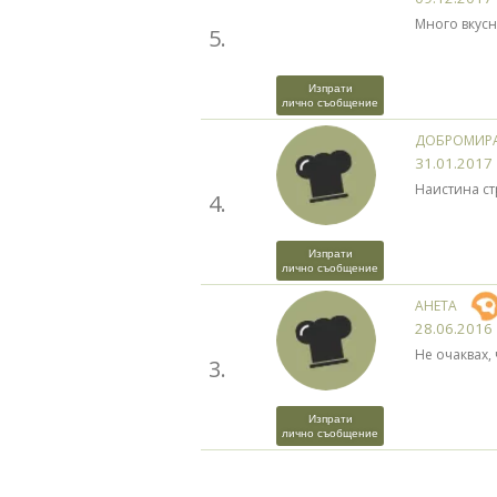
Много вкус
5.
Изпрати
лично съобщение
ДОБРОМИР
31.01.2017
Наистина стр
4.
Изпрати
лично съобщение
АНЕТА
28.06.2016
Не очаквах,
3.
Изпрати
лично съобщение