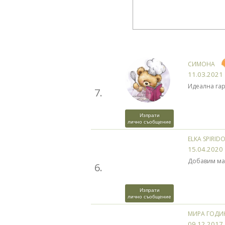
СИМОНА
11.03.2021
Идеална гар
7.
Изпрати
лично съобщение
ELKA SPIRI
15.04.2020
Добавим мал
6.
Изпрати
лично съобщение
МИРА ГОДИ
09.12.2017