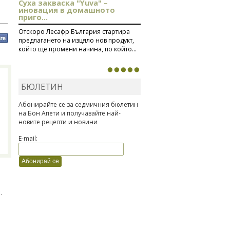
Суха закваска "Yuva" –
иновация в домашното
приго...
Отскоро Лесафр България стартира
предлагането на изцяло нов продукт,
който ще промени начина, по който...
БЮЛЕТИН
Абонирайте се за седмичния бюлетин
на Бон Апети и получавайте най-
новите рецепти и новини
E-mail:
.