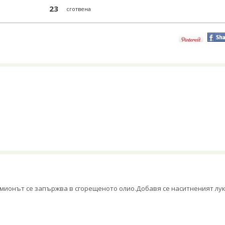
23
сготвена
мионът се запържва в сгорещеното олио.Добавя се наситненият лук