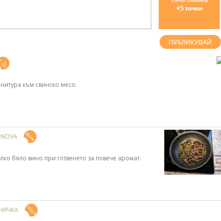
нитура към свинско месо.
DONOVA
ко бяло вино при готвенето за повече аромат.
НЯЧКА