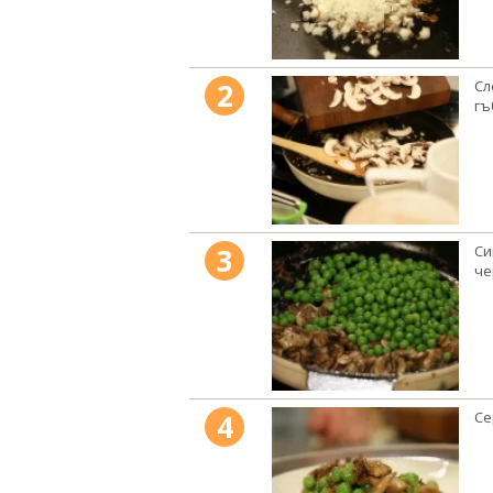
2
Сл
гъ
3
Си
че
4
Се