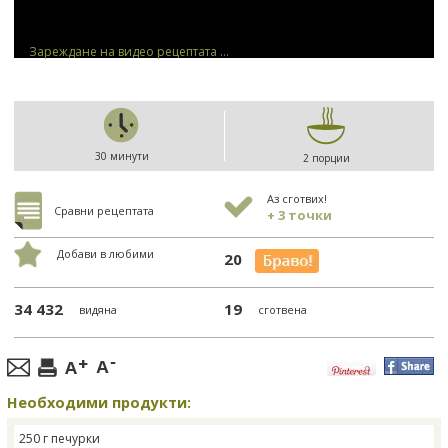
Зареждане на видео рецептата ...
30 минути
2 порции
Аз сготвих!
Сравни рецептата
+ 3 точки
Добави в любими
20
34 432
19
видяна
сготвена
Необходими продукти:
250 г печурки