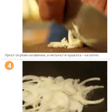
Лукът се реже на ивички, а чесънът и чушката – на ситно.
4