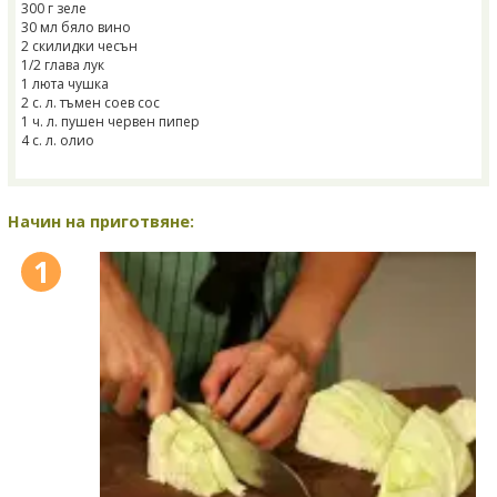
300 г зеле
30 мл бяло вино
2 скилидки чесън
1/2 глава лук
1 люта чушка
2 с. л. тъмен соев сос
1 ч. л. пушен червен пипер
4 с. л. олио
Начин на приготвяне:
1