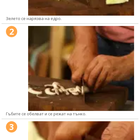
Зелето се нарязва на едро.
2
Гъбите се обелват и се режат на тънко.
3