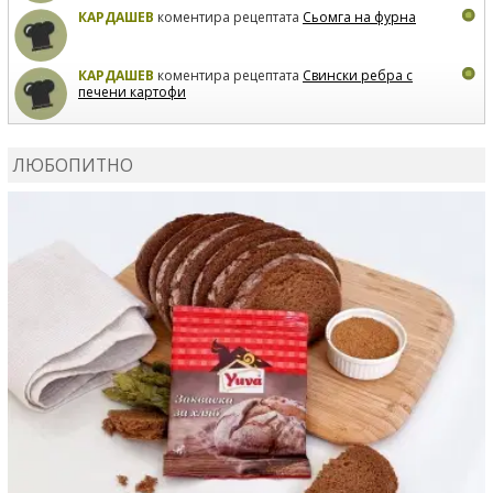
КАРДАШЕВ
коментира рецептата
Сьомга на фурна
КАРДАШЕВ
коментира рецептата
Свински ребра с
печени картофи
ВЛАДИМИРА
сготви
Пилешко с бяло вино и лимон
ЛЮБОПИТНО
MARINA_VITA
коментира рецептата
Киноа със
зеленчуци