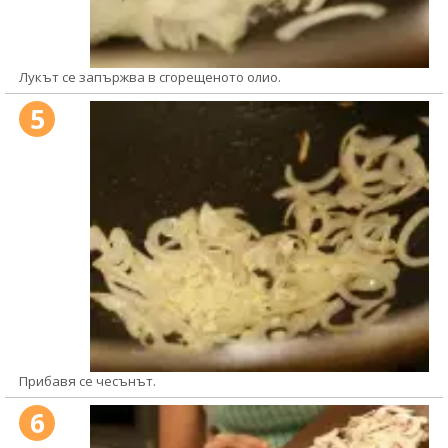
Лукът се запържва в сгорещеното олио.
5
Прибавя се чесънът.
6