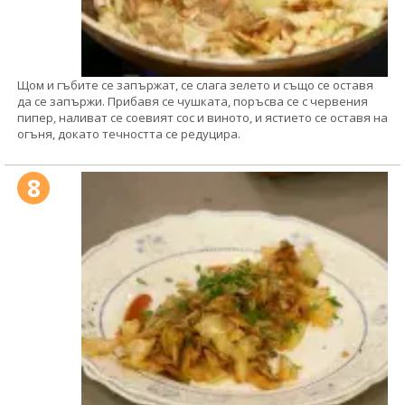
Щом и гъбите се запържат, се слага зелето и също се оставя
да се запържи. Прибавя се чушката, поръсва се с червения
пипер, наливат се соевият сос и виното, и ястието се оставя на
огъня, докато течността се редуцира.
8