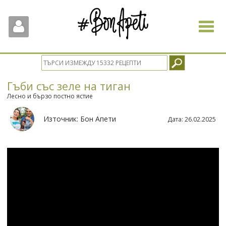
Toggle
navigat
Гъби със зеле на тиган
Лесно и бързо постно ястие
Източник:
Бон Апети
Дата:
26.02.2025