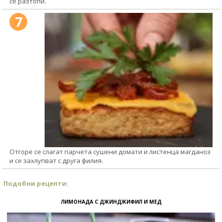
се разтопи.
7
Отгоре се слагат парчета сушени домати и листенца магданоз
и се захлупват с друга филия.
Подобни рецепти:
ЛИМОНАДА С ДЖИНДЖИФИЛ И МЕД