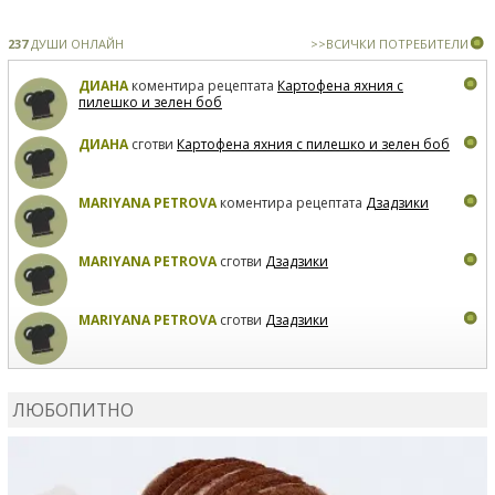
237
ДУШИ ОНЛАЙН
>>ВСИЧКИ ПОТРЕБИТЕЛИ
ДИАНА
коментира рецептата
Картофена яхния с
пилешко и зелен боб
ДИАНА
сготви
Картофена яхния с пилешко и зелен боб
MARIYANA PETROVA
коментира рецептата
Дзадзики
MARIYANA PETROVA
сготви
Дзадзики
MARIYANA PETROVA
сготви
Дзадзики
КАРДАШЕВ
коментира рецептата
Сьомга на фурна
ЛЮБОПИТНО
КАРДАШЕВ
коментира рецептата
Свински ребра с
печени картофи