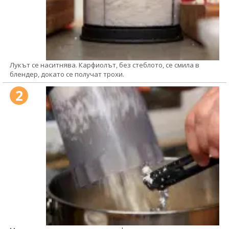
Лукът се наситнява. Карфиолът, без стеблото, се смила в
блендер, докато се получат трохи.
2