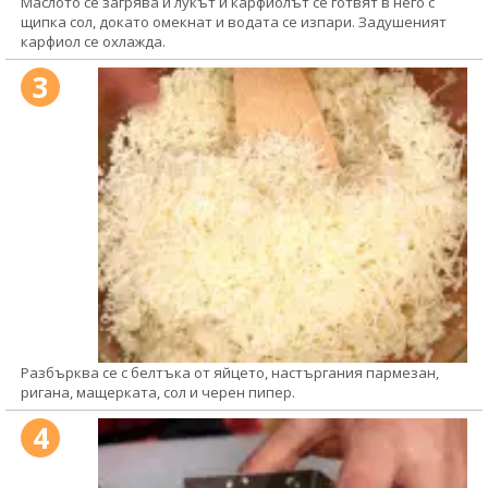
Маслото се загрява и лукът и карфиолът се готвят в него с
щипка сол, докато омекнат и водата се изпари. Задушеният
карфиол се охлажда.
3
Разбърква се с белтъка от яйцето, настъргания пармезан,
ригана, мащерката, сол и черен пипер.
4