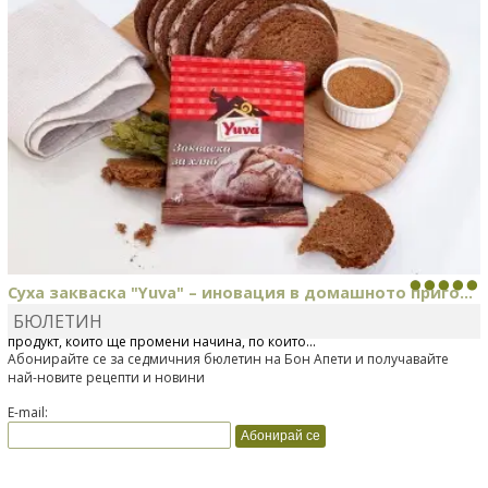
Суха закваска "Yuva" – иновация в домашното приго...
БЮЛЕТИН
Отскоро Лесафр България стартира предлагането на изцяло нов
продукт, който ще промени начина, по който...
Абонирайте се за седмичния бюлетин на Бон Апети и получавайте
най-новите рецепти и новини
E-mail: