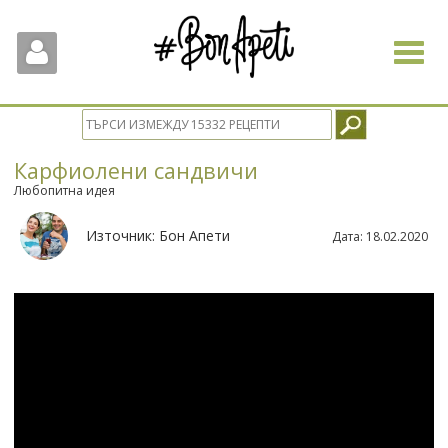
Toggle
navigat
Карфиолени сандвичи
Любопитна идея
Източник:
Бон Апети
Дата:
18.02.2020