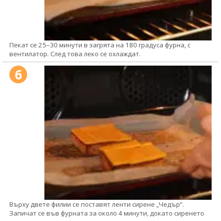
Пекат се 25–30 минути в загрята на 180 градуса фурна, с
вентилатор. След това леко се охлаждат.
6
Върху двете филии се поставят ленти сирене „Чедър“.
Запичат се във фурната за около 4 минути, докато сиренето