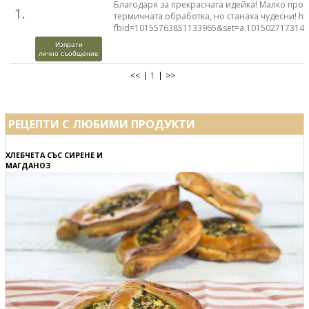
Благодаря за прекрасната идейка! Малко пром
1.
термичната обработка, но станаха чудесни! ht
fbid=10155763851133965&set=a.1015027173142
Изпрати
лично съобщение
<<
1
>>
РЕЦЕПТИ С ЛЮБИМИ ПРОДУКТИ
ХЛЕБЧЕТА СЪС СИРЕНЕ И
МАГДАНОЗ