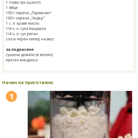
1 глава лук (шалот)
1 яйце
100 г сирене „Пармезан“
100 г сирене „Чедър“
1 с. л. краве масло
1/4 ч. л. суха мащерка
1/4 ч. л. сух риган
сол и черен пипер на вкус
за поднасяне:
сушени домати (в зехтин)
пресен магданоз
Начин на приготвяне:
1