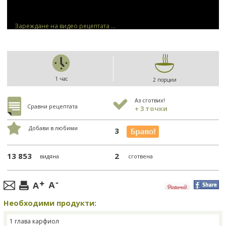
Зареждане на видео рецептата ...
1 час
2 порции
Аз сготвих!
Сравни рецептата
+ 3 точки
Добави в любими
3
13 853
2
видяна
сготвена
Необходими продукти:
1 глава карфиол