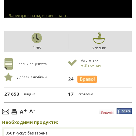
Зареждане на видео рецептата ...
1 час
6 порции
Аз сготвих!
Сравни рецептата
+ 3 точки
Добави в любими
24
27 653
17
видяна
сготвена
Необходими продукти:
350 г кускус без варене