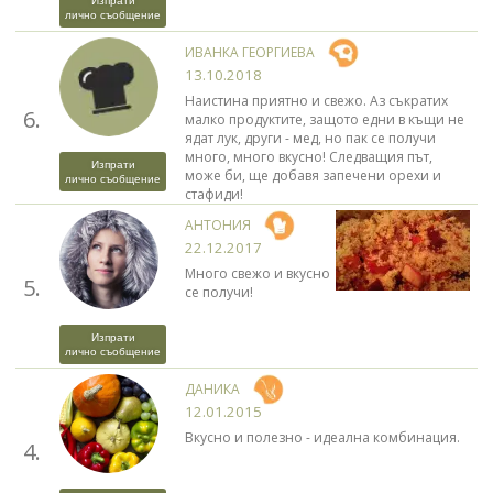
Изпрати
лично съобщение
ИВАНКА ГЕОРГИЕВА
13.10.2018
Наистина приятно и свежо. Аз съкратих
6.
малко продуктите, защото едни в къщи не
ядат лук, други - мед, но пак се получи
много, много вкусно! Следващия път,
Изпрати
може би, ще добавя запечени орехи и
лично съобщение
стафиди!
АНТОНИЯ
22.12.2017
Много свежо и вкусно
5.
се получи!
Изпрати
лично съобщение
ДАНИКА
12.01.2015
Вкусно и полезно - идеална комбинация.
4.