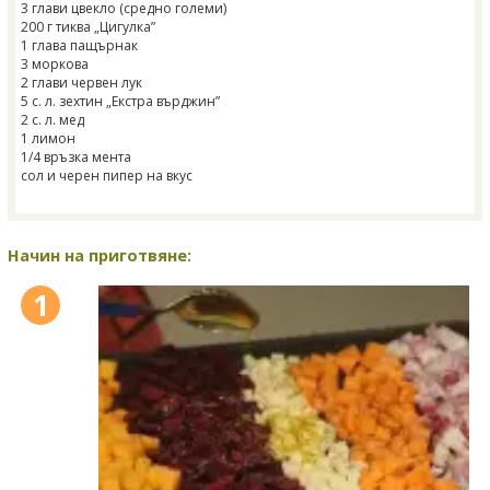
3 глави цвекло (средно големи)
200 г тиква „Цигулка”
1 глава пащърнак
3 моркова
2 глави червен лук
5 с. л. зехтин „Екстра върджин”
2 с. л. мед
1 лимон
1/4 връзка мента
сол и черен пипер на вкус
Начин на приготвяне:
1