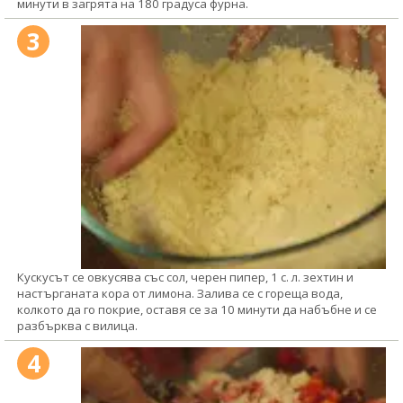
минути в загрята на 180 градуса фурна.
3
Кускусът се овкусява със сол, черен пипер, 1 с. л. зехтин и
настърганата кора от лимона. Залива се с гореща вода,
колкото да го покрие, оставя се за 10 минути да набъбне и се
разбърква с вилица.
4