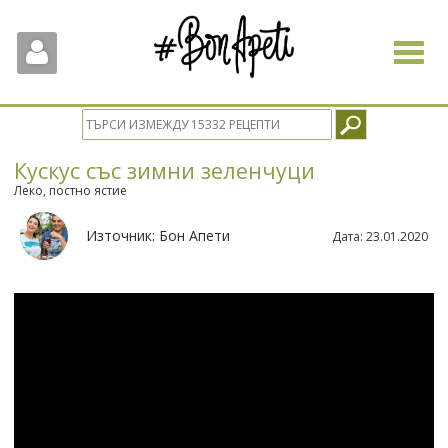
Toggle
navigat
Кускус със зимни зеленчуци
Леко, постно ястие
Източник:
Бон Апети
Дата:
23.01.2020