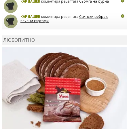
КАРДАШЕВ
коментира рецептата
Сьомга на фурна
КАРДАШЕВ
коментира рецептата
Свински ребра с
печени картофи
ВЛАДИМИРА
сготви
Пилешко с бяло вино и лимон
ЛЮБОПИТНО
MARINA_VITA
коментира рецептата
Киноа със
зеленчуци