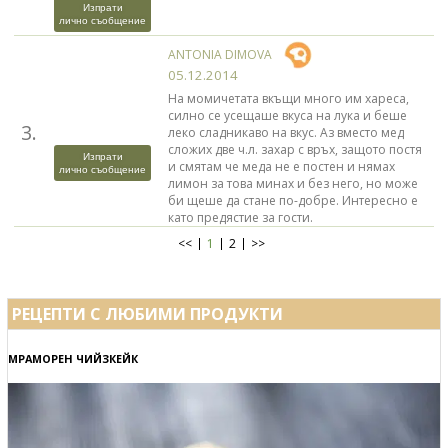
Изпрати
лично съобщение
ANTONIA DIMOVA
05.12.2014
На момичетата вкъщи много им хареса,
силно се усещаше вкуса на лука и беше
3.
леко сладникаво на вкус. Аз вместо мед
сложих две ч.л. захар с връх, защото постя
Изпрати
и смятам че меда не е постен и нямах
лично съобщение
лимон за това минах и без него, но може
би щеше да стане по-добре. Интересно е
като предястие за гости.
<<
1
2
>>
РЕЦЕПТИ С ЛЮБИМИ ПРОДУКТИ
МРАМОРЕН ЧИЙЗКЕЙК