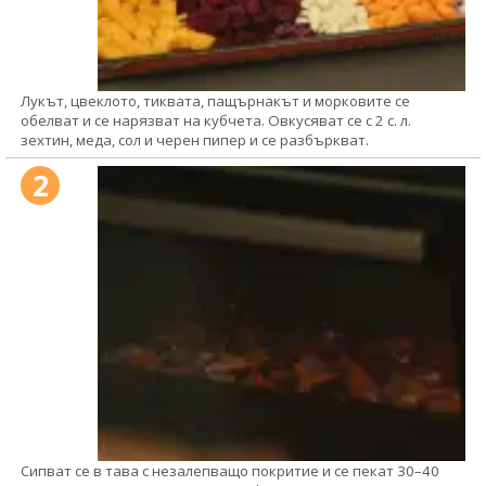
Лукът, цвеклото, тиквата, пащърнакът и морковите се
обелват и се нарязват на кубчета. Овкусяват се с 2 с. л.
зехтин, меда, сол и черен пипер и се разбъркват.
2
Сипват се в тава с незалепващо покритие и се пекат 30–40