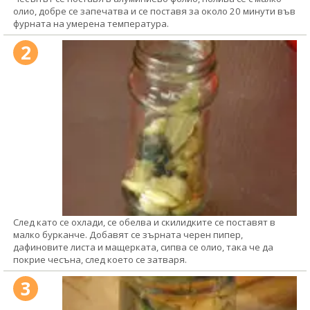
олио, добре се запечатва и се поставя за около 20 минути във
фурната на умерена температура.
2
След като се охлади, се обелва и скилидките се поставят в
малко бурканче. Добавят се зърната черен пипер,
дафиновите листа и мащерката, сипва се олио, така че да
покрие чесъна, след което се затваря.
3