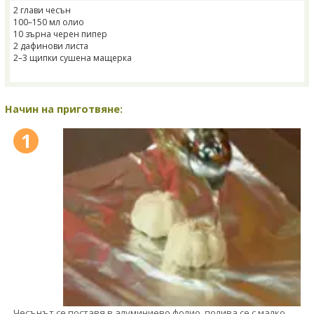
2 глави чесън
100–150 мл олио
10 зърна черен пипер
2 дафинови листа
2–3 щипки сушена мащерка
Начин на приготвяне:
1
Чесънът се поставя в алуминиево фолио, полива се с малко