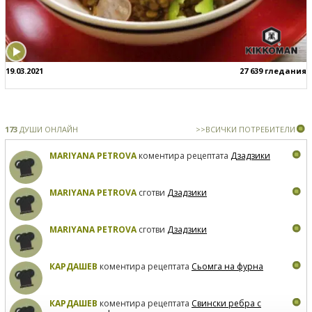
19.03.2021
27 639 гледания
173
ДУШИ ОНЛАЙН
>>ВСИЧКИ ПОТРЕБИТЕЛИ
MARIYANA PETROVA
коментира рецептата
Дзадзики
MARIYANA PETROVA
сготви
Дзадзики
MARIYANA PETROVA
сготви
Дзадзики
КАРДАШЕВ
коментира рецептата
Сьомга на фурна
КАРДАШЕВ
коментира рецептата
Свински ребра с