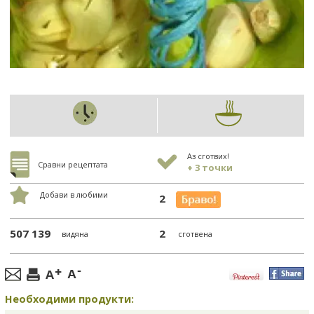
Аз сготвих!
Сравни рецептата
+ 3 точки
Добави в любими
2
507 139
2
видяна
сготвена
Необходими продукти: