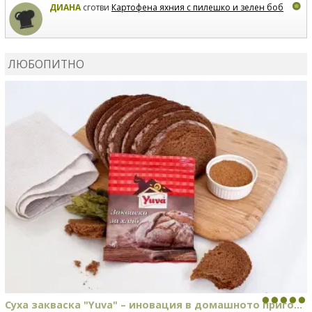
ДИАНА
сготви
Картофена яхния с пилешко и зелен боб
MARIYANA PETROVA
коментира рецептата
Дзадзики
ЛЮБОПИТНО
MARIYANA PETROVA
сготви
Дзадзики
Суха закваска "Yuva" – иновация в домашното приго...