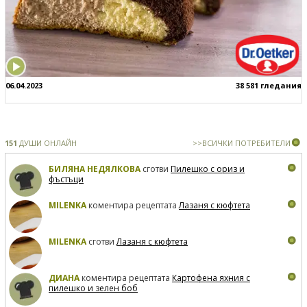
06.04.2023
38 581 гледания
151
ДУШИ ОНЛАЙН
>>ВСИЧКИ ПОТРЕБИТЕЛИ
БИЛЯНА НЕДЯЛКОВА
сготви
Пилешко с ориз и
фъстъци
MILENKA
коментира рецептата
Лазаня с кюфтета
MILENKA
сготви
Лазаня с кюфтета
ДИАНА
коментира рецептата
Картофена яхния с
пилешко и зелен боб