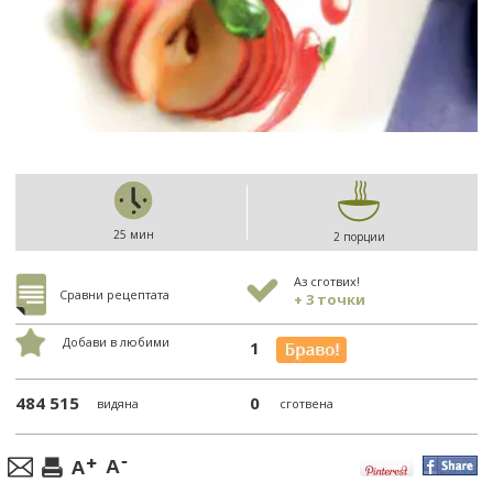
25 мин
2 порции
Аз сготвих!
Сравни рецептата
+ 3 точки
Добави в любими
1
484 515
0
видяна
сготвена