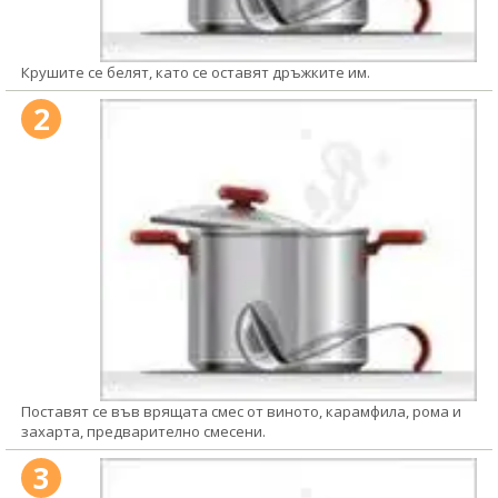
Крушите се белят, като се оставят дръжките им.
2
Поставят се във врящата смес от виното, карамфила, рома и
захарта, предварително смесени.
3