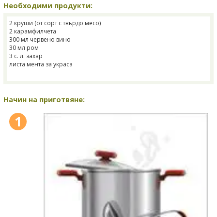
Необходими продукти:
2 круши (от сорт с твърдо месо)
2 карамфилчета
300 мл червено вино
30 мл ром
3 с. л. захар
листа мента за украса
Начин на приготвяне:
1