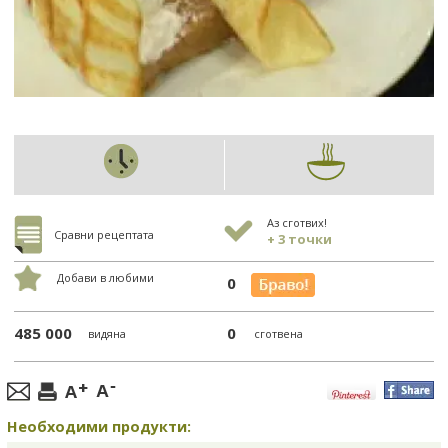
Аз сготвих!
Сравни рецептата
+ 3 точки
Добави в любими
0
485 000
0
видяна
сготвена
Необходими продукти: