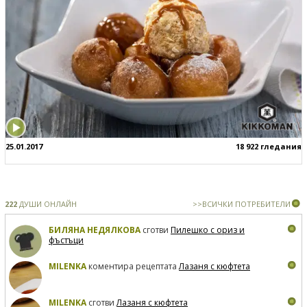
25.01.2017
18 922 гледания
222
ДУШИ ОНЛАЙН
>>ВСИЧКИ ПОТРЕБИТЕЛИ
БИЛЯНА НЕДЯЛКОВА
сготви
Пилешко с ориз и
фъстъци
MILENKA
коментира рецептата
Лазаня с кюфтета
MILENKA
сготви
Лазаня с кюфтета