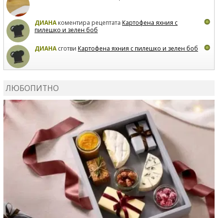
ДИАНА
коментира рецептата
Картофена яхния с
пилешко и зелен боб
ДИАНА
сготви
Картофена яхния с пилешко и зелен боб
MARIYANA PETROVA
коментира рецептата
Дзадзики
ЛЮБОПИТНО
MARIYANA PETROVA
сготви
Дзадзики