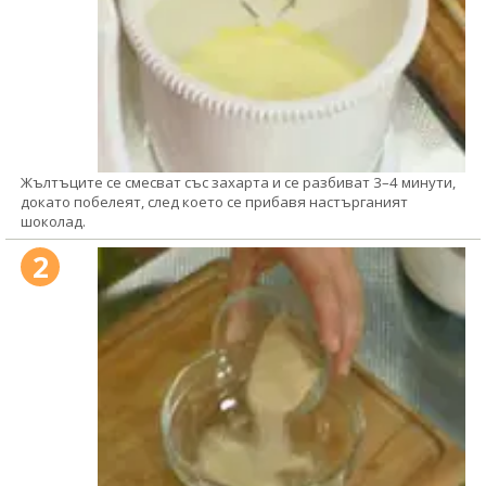
Жълтъците се смесват със захарта и се разбиват 3–4 минути,
докато побелеят, след което се прибавя настърганият
шоколад.
2