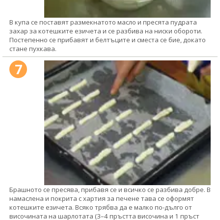
В купа се поставят размекнатото масло и пресята пудрата
захар за котешките езичета и се разбива на ниски обороти.
Постепенно се прибавят и белтъците и сместа се бие, докато
стане пухкава.
7
Брашното се пресява, прибавя се и всичко се разбива добре. В
намаслена и покрита с хартия за печене тава се оформят
котешките езичета. Всяко трябва да е малко по-дълго от
височината на шарлотата (3–4 пръстта височина и 1 пръст