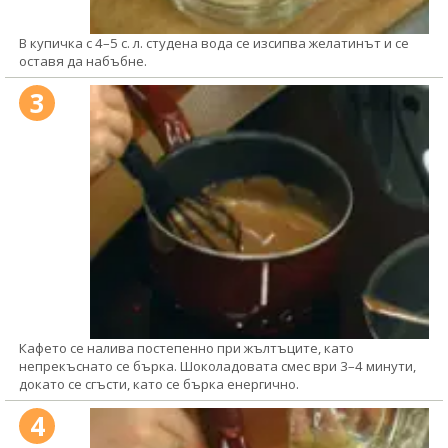
В купичка с 4–5 с. л. студена вода се изсипва желатинът и се
оставя да набъбне.
3
Кафето се налива постепенно при жълтъците, като
непрекъснато се бърка. Шоколадовата смес ври 3–4 минути,
докато се сгъсти, като се бърка енергично.
4