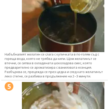
Набъбналият желатин се слага с купичката в по-голям съд с
гореща вода, която не трябва да кипи. Щом желатинът се
втечни, се сипва в охладената шоколадова смес, която
предварително се ароматизира с ваниловата есенция.
Разбърква се, прецежда се през цедка и след като желатинът
леко стегне, се разбива в продължение на 2–3 минути.
5