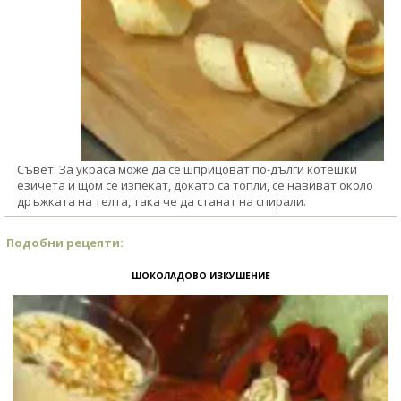
Съвет: За украса може да се шприцоват по-дълги котешки
езичета и щом се изпекат, докато са топли, се навиват около
дръжката на телта, така че да станат на спирали.
Подобни рецепти:
ШОКОЛАДОВО ИЗКУШЕНИЕ