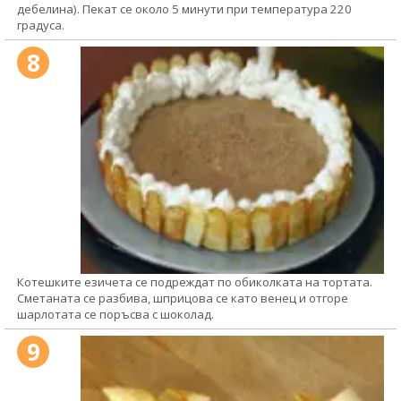
дебелина). Пекат се около 5 минути при температура 220
градуса.
8
Котешките езичета се подреждат по обиколката на тортата.
Сметаната се разбива, шприцова се като венец и отгоре
шарлотата се поръсва с шоколад.
9