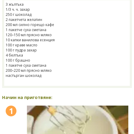
3 жълтъка
1/3 ч. ч. захар
250 г шоколад
2 пакетчета желатин
200 мл силно горещо кафе
1 пакетче суха сметана
120–150 мл прясно мляко
10 капки ванилова есенция
100 г краве масло
100 г пудра захар
4 белтъка
100 г брашно
1 пакетче суха сметана
200–220 мл прясно мляко
настърган шоколад
Начин на приготвяне:
1