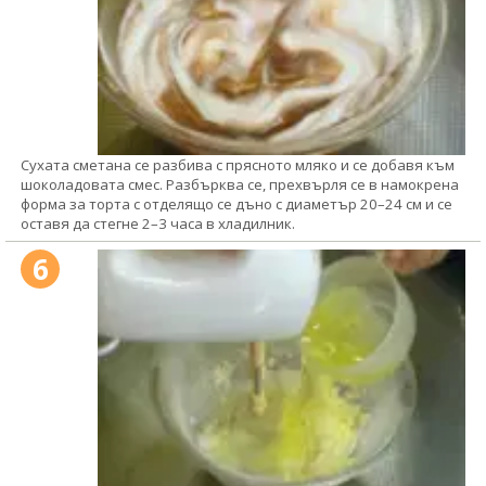
Сухата сметана се разбива с прясното мляко и се добавя към
шоколадовата смес. Разбърква се, прехвърля се в намокрена
форма за торта с отделящо се дъно с диаметър 20–24 см и се
оставя да стегне 2–3 часа в хладилник.
6