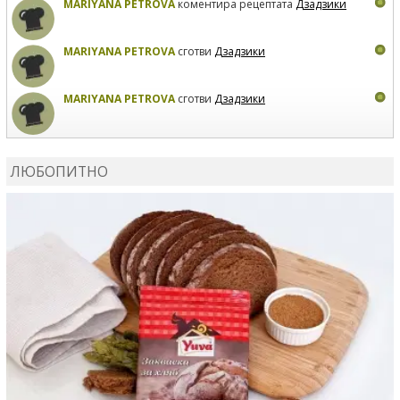
MARIYANA PETROVA
коментира рецептата
Дзадзики
MARIYANA PETROVA
сготви
Дзадзики
MARIYANA PETROVA
сготви
Дзадзики
КАРДАШЕВ
коментира рецептата
Сьомга на фурна
ЛЮБОПИТНО
КАРДАШЕВ
коментира рецептата
Свински ребра с
печени картофи