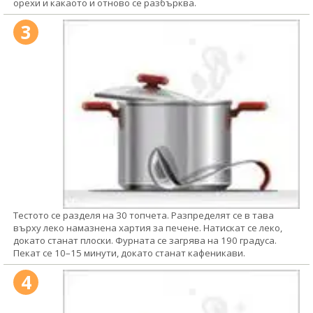
орехи и какаото и отново се разбърква.
3
Тестото се разделя на 30 топчета. Разпределят се в тава
върху леко намазнена хартия за печене. Натискат се леко,
докато станат плоски. Фурната се загрява на 190 градуса.
Пекат се 10–15 минути, докато станат кафеникави.
4