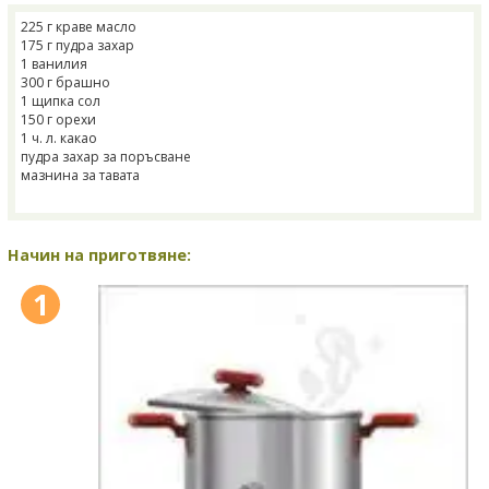
225 г краве масло
175 г пудра захар
1 ванилия
300 г брашно
1 щипка сол
150 г орехи
1 ч. л. какао
пудра захар за поръсване
мазнина за тавата
Начин на приготвяне:
1