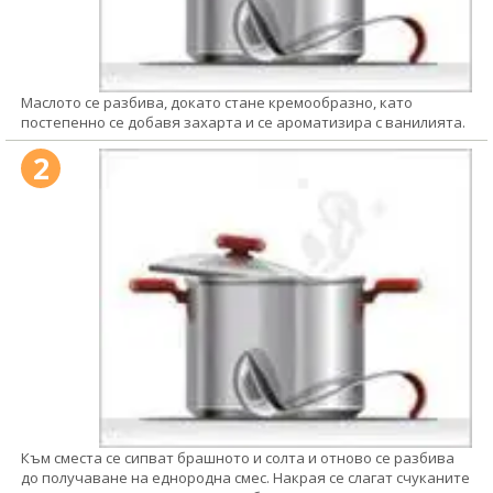
Маслото се разбива, докато стане кремообразно, като
постепенно се добавя захарта и се ароматизира с ванилията.
2
Към сместа се сипват брашното и солта и отново се разбива
до получаване на еднородна смес. Накрая се слагат счуканите