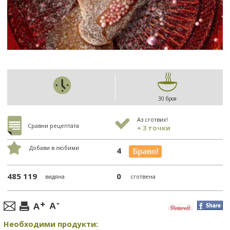
30 броя
Аз сготвих!
Сравни рецептата
+ 3 точки
Добави в любими
4
485 119
0
видяна
сготвена
Необходими продукти: