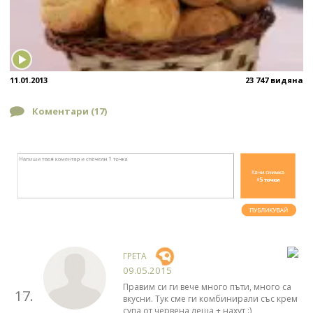
11.01.2013
23 747 видяна
Коментари (
17
)
ГРЕТА
09.05.2015
Правим си ги вече много пъти, много са
17.
вкусни. Тук сме ги комбинирали със крем
супа от червена леща + нахут :)