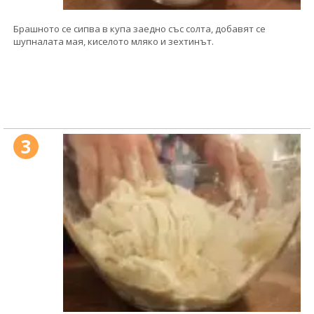
Брашното се сипва в купа заедно със солта, добавят се
шупналата мая, киселото мляко и зехтинът.
3