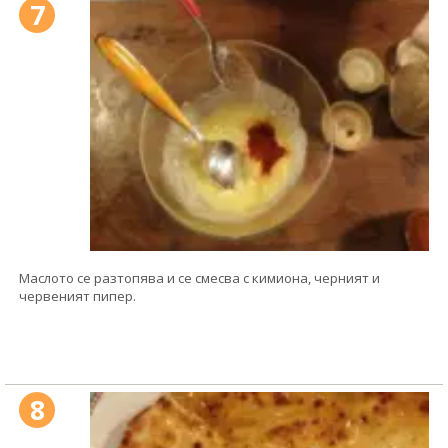
7
Маслото се разтопява и се смесва с кимиона, черният и
червеният пипер.
8