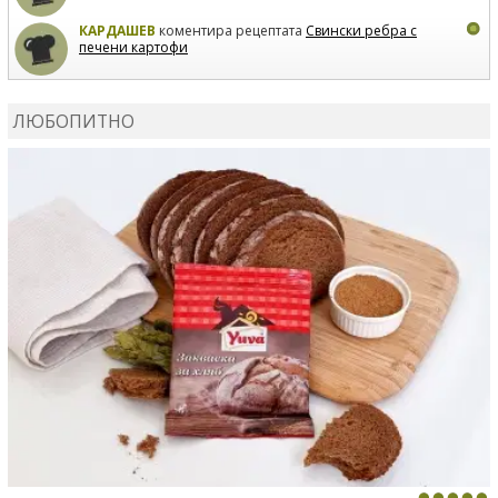
КАРДАШЕВ
коментира рецептата
Свински ребра с
печени картофи
ВЛАДИМИРА
сготви
Пилешко с бяло вино и лимон
ЛЮБОПИТНО
MARINA_VITA
коментира рецептата
Киноа със
зеленчуци