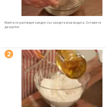
Маята се разтваря заедно със захарта във водата. Оставя се
да шупне.
2