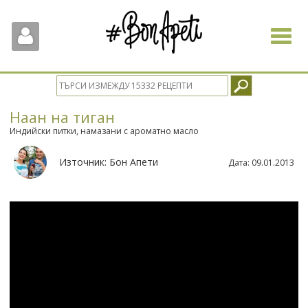
Toggle
navigat
Наан на тиган
Индийски питки, намазани с ароматно масло
Източник:
Бон Апети
Дата:
09.01.2013