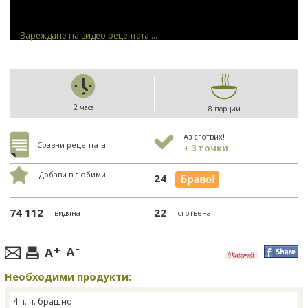
Зареждане на видео рецептата ...
2 часа
8 порции
Аз сготвих!
Сравни рецептата
+ 3 точки
Добави в любими
24
74 112
22
видяна
сготвена
Необходими продукти:
4 ч. ч. брашно