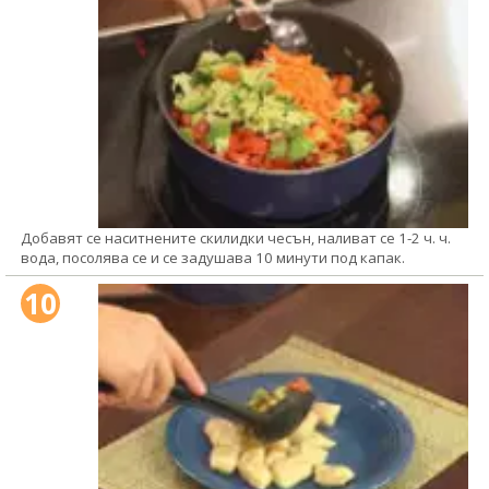
Добавят се наситнените скилидки чесън, наливат се 1-2 ч. ч.
вода, посолява се и се задушава 10 минути под капак.
10