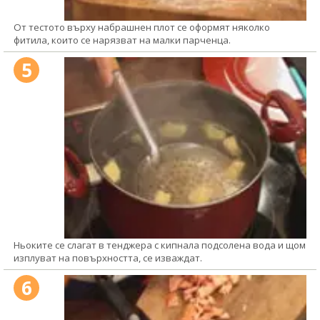
От тестото върху набрашнен плот се оформят няколко
фитила, които се нарязват на малки парченца.
5
Ньоките се слагат в тенджера с кипнала подсолена вода и щом
изплуват на повърхността, се изваждат.
6