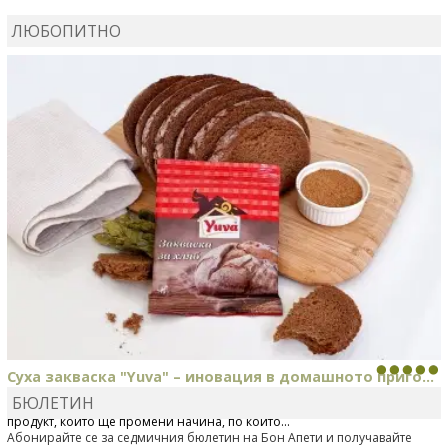
ВЛАДИМИРА
сготви
Пилешко с бяло вино и лимон
ЛЮБОПИТНО
MARINA_VITA
коментира рецептата
Киноа със
зеленчуци
Суха закваска "Yuva" – иновация в домашното приго...
БЮЛЕТИН
Отскоро Лесафр България стартира предлагането на изцяло нов
продукт, който ще промени начина, по който...
Абонирайте се за седмичния бюлетин на Бон Апети и получавайте