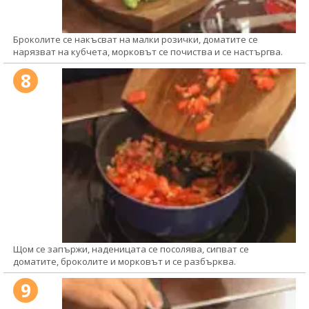
Броколите се накъсват на малки розички, доматите се
нарязват на кубчета, морковът се почиства и се настъргва.
8
Щом се запържи, наденицата се посолява, сипват се
доматите, броколите и морковът и се разбърква.
9