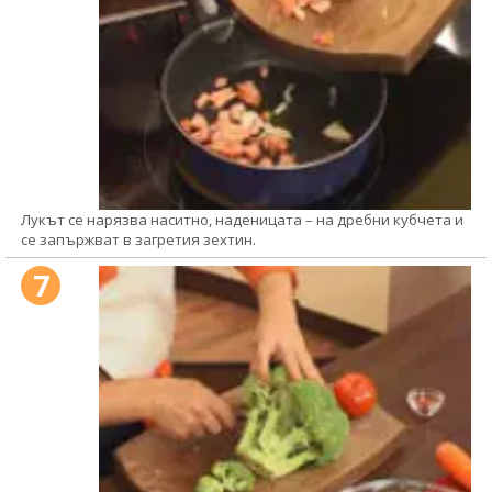
Лукът се нарязва наситно, наденицата – на дребни кубчета и
се запържват в загретия зехтин.
7