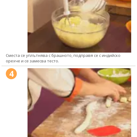
Сместа се уплътнява с брашното, подправя се с индийско
орехче и се замесва тесто.
4