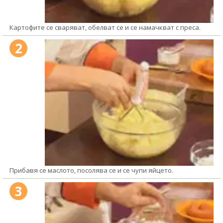
Картофите се сваряват, обелват се и се намачкват с преса.
2
Прибавя се маслото, посолява се и се чупи яйцето.
3