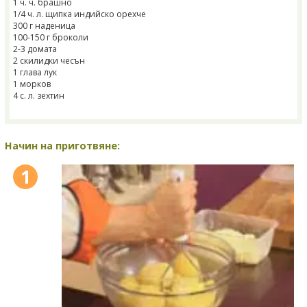
1 ч. ч. брашно
1/4 ч. л. щипка индийско орехче
300 г наденица
100-150 г броколи
2-3 домата
2 скилидки чесън
1 глава лук
1 морков
4 с. л. зехтин
Начин на приготвяне:
1