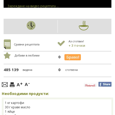
Зареждане на видео рецептата ...
Аз сготвих!
Сравни рецептата
+ 3 точки
Добави в любими
0
485 139
0
видяна
сготвена
Необходими продукти:
1 кг картофи
30 г краве масло
1 яйце