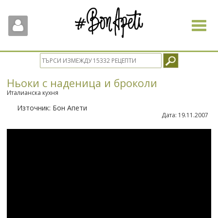
Toggle
navigat
Ньоки с наденица и броколи
Италианска кухня
Източник:
Бон Апети
Дата:
19.11.2007