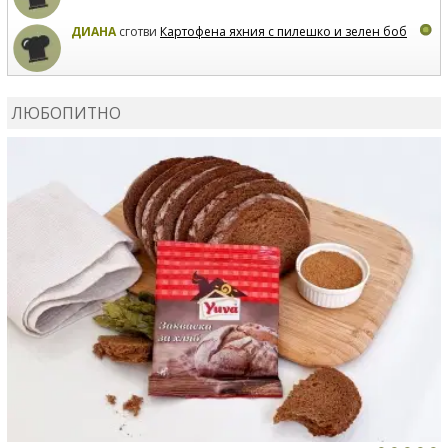
ДИАНА
сготви
Картофена яхния с пилешко и зелен боб
MARIYANA PETROVA
коментира рецептата
Дзадзики
ЛЮБОПИТНО
MARIYANA PETROVA
сготви
Дзадзики