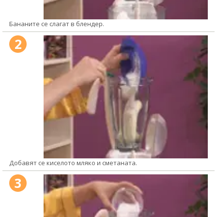
Бананите се слагат в блендер.
2
Добавят се киселото мляко и сметаната.
3