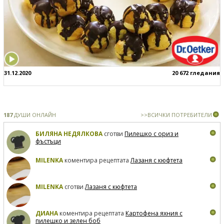
31.12.2020
20 672 гледания
187
ДУШИ ОНЛАЙН
>>ВСИЧКИ ПОТРЕБИТЕЛИ
БИЛЯНА НЕДЯЛКОВА
сготви
Пилешко с ориз и
фъстъци
MILENKA
коментира рецептата
Лазаня с кюфтета
MILENKA
сготви
Лазаня с кюфтета
ДИАНА
коментира рецептата
Картофена яхния с
пилешко и зелен боб