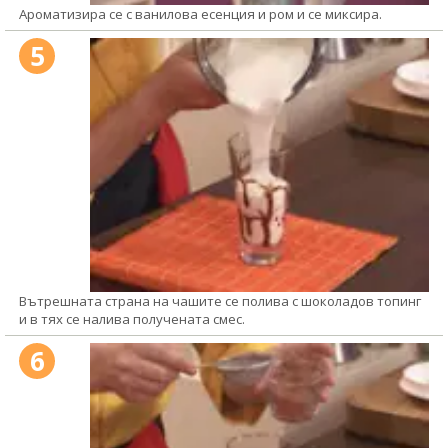
Ароматизира се с ванилова есенция и ром и се миксира.
5
Вътрешната страна на чашите се полива с шоколадов топинг
и в тях се налива получената смес.
6