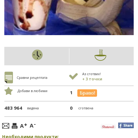
Аз сготвих!
Сравни рецептата
+ 3 точки
Добави в любими
1
483 964
0
видяна
сготвена
Необходими продукти: