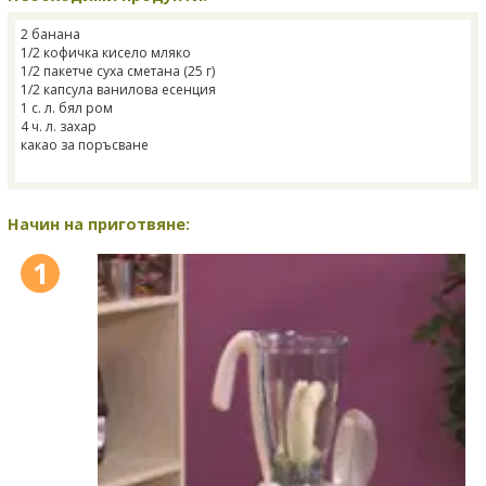
2 банана
1/2 кофичка кисело мляко
1/2 пакетче суха сметана (25 г)
1/2 капсула ванилова есенция
1 с. л. бял ром
4 ч. л. захар
какао за поръсване
Начин на приготвяне:
1