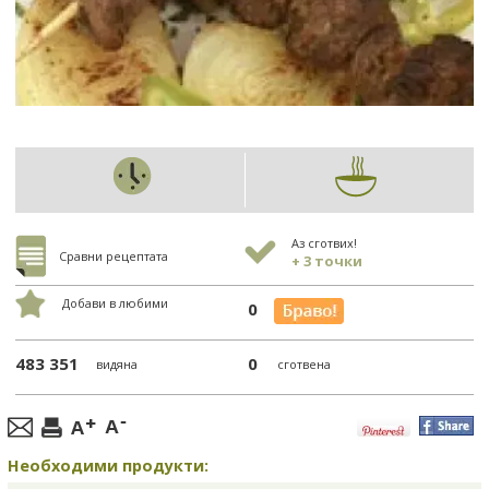
Аз сготвих!
Сравни рецептата
+ 3 точки
Добави в любими
0
483 351
0
видяна
сготвена
Необходими продукти: