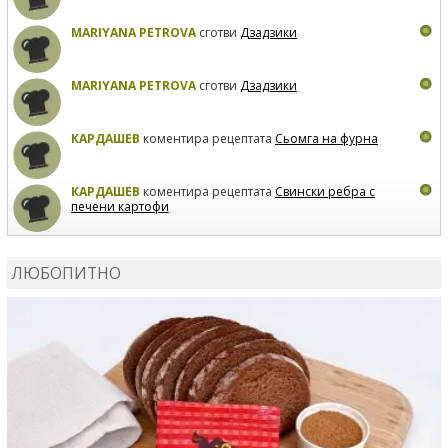
MARIYANA PETROVA
сготви
Дзадзики
MARIYANA PETROVA
сготви
Дзадзики
КАРДАШЕВ
коментира рецептата
Сьомга на фурна
КАРДАШЕВ
коментира рецептата
Свински ребра с
печени картофи
ВЛАДИМИРА
сготви
Пилешко с бяло вино и лимон
ЛЮБОПИТНО
MARINA_VITA
коментира рецептата
Киноа със
зеленчуци