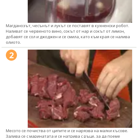
Магданозът, чесънът и лукът се поставят в кухненски робот.
Наливат се червеното вино, сокът от нар и сокът от лимон,
добавят се сол и джоджен и се смила, като към края се налива
олиото.
2
Месото се почиства от ципите и се нарязва на малки късове.
Залива се с маринатата и се натрива с ръце, за да поеме