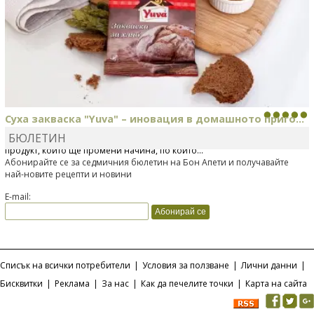
Суха закваска "Yuva" – иновация в домашното приго...
БЮЛЕТИН
Отскоро Лесафр България стартира предлагането на изцяло нов
продукт, който ще промени начина, по който...
Абонирайте се за седмичния бюлетин на Бон Апети и получавайте
най-новите рецепти и новини
E-mail:
Списък на всички потребители
|
Условия за ползване
|
Лични данни
|
Бисквитки
|
Реклама
|
За нас
|
Как да печелите точки
|
Карта на сайта