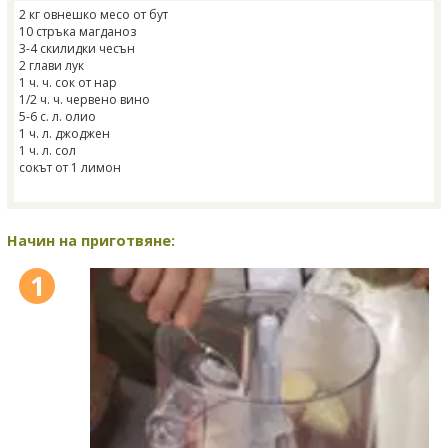
2 кг овнешко месо от бут
10 стръка магданоз
3-4 скилидки чесън
2 глави лук
1 ч. ч. сок от нар
1/2 ч. ч. червено вино
5-6 с. л. олио
1 ч. л. джоджен
1 ч. л. сол
сокът от 1 лимон
Начин на приготвяне:
1