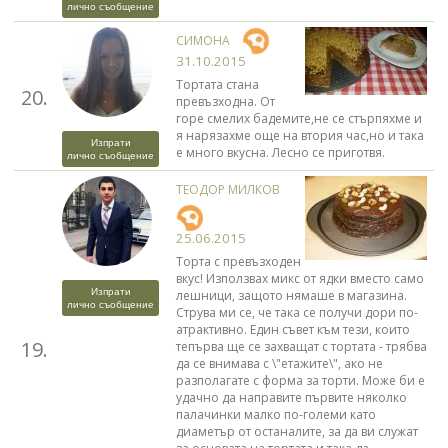
лично съобщение
СИМОНА
31.10.2015
Тортата стана
20.
превъзходна. От
горе смелих бадемите,не се стърпяхме и
я нарязахме още на втория час,но и така
Изпрати
е много вкусна. Лесно се приготвя.
лично съобщение
ТЕОДОР МИЛКОВ
25.06.2015
Торта с превъзходен
вкус! Използвах микс от ядки вместо само
Изпрати
лешници, защото нямаше в магазина.
лично съобщение
Струва ми се, че така се получи дори по-
атрактивно. Един съвет към тези, които
19.
тепърва ще се захващат с тортата - трябва
да се внимава с \"етажите\", ако не
разполагате с форма за торти. Може би е
удачно да направите първите няколко
палачинки малко по-големи като
диаметър от останалите, за да ви служат