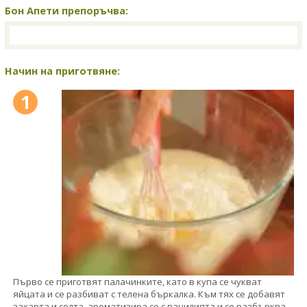
Бон Апети препоръчва:
Начин на приготвяне:
1
Първо се приготвят палачинките, като в купа се чукват
яйцата и се разбиват с телена бъркалка. Към тях се добавят
захарта и солта, ароматизира се с ванилията и се разбърква.