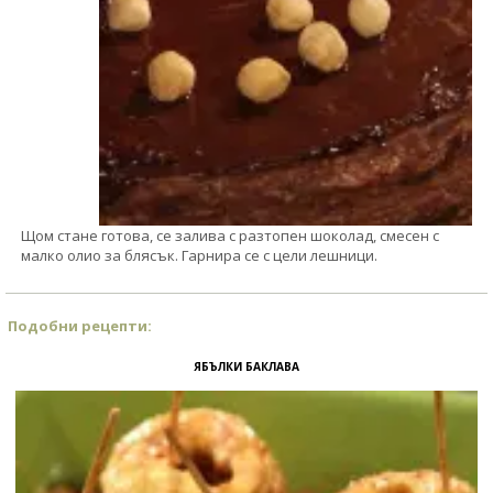
Щом стане готова, се залива с разтопен шоколад, смесен с
малко олио за блясък. Гарнира се с цели лешници.
Подобни рецепти:
ЯБЪЛКИ БАКЛАВА