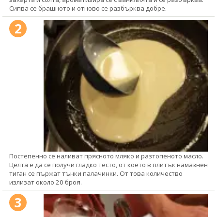
Сипва се брашното и отново се разбърква добре.
2
Постепенно се наливат прясното мляко и разтопеното масло.
Целта е да се получи гладко тесто, от което в плитък намазнен
тиган се пържат тънки палачинки. От това количество
излизат около 20 броя.
3