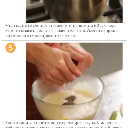
Жълтъците се смесват с нишестето, ванилията и 2 с. л. вода.
Към тях малко по малко се налива млякото. Сместа се връща
на котлона и се вари, докато се сгъсти.
5
Когато кремът стане готов, се прехвърля в купа. Към него се
добавят натрошеният шоколад и студеното масло. Разбърква