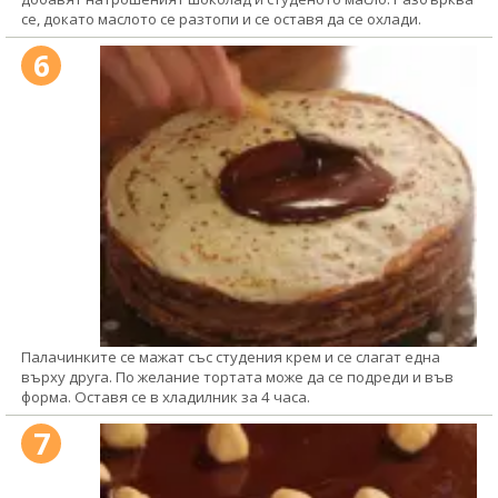
се, докато маслото се разтопи и се оставя да се охлади.
6
Палачинките се мажат със студения крем и се слагат една
върху друга. По желание тортата може да се подреди и във
форма. Оставя се в хладилник за 4 часа.
7