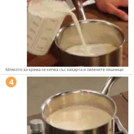
Млякото за крема се кипва със захарта и смлените лешници.
4