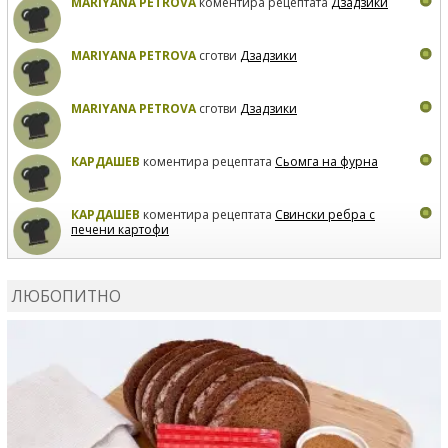
MARIYANA PETROVA
коментира рецептата
Дзадзики
MARIYANA PETROVA
сготви
Дзадзики
MARIYANA PETROVA
сготви
Дзадзики
КАРДАШЕВ
коментира рецептата
Сьомга на фурна
КАРДАШЕВ
коментира рецептата
Свински ребра с
печени картофи
ВЛАДИМИРА
сготви
Пилешко с бяло вино и лимон
ЛЮБОПИТНО
MARINA_VITA
коментира рецептата
Киноа със
зеленчуци