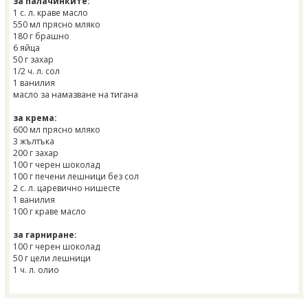
за палачинките:
1 с. л. краве масло
550 мл прясно мляко
180 г брашно
6 яйца
50 г захар
1/2 ч. л. сол
1 ванилия
масло за намазване на тигана
за крема:
600 мл прясно мляко
3 жълтъка
200 г захар
100 г черен шоколад
100 г печени лешници без сол
2 с. л. царевично нишесте
1 ванилия
100 г краве масло
за гарниране:
100 г черен шоколад
50 г цели лешници
1 ч. л. олио