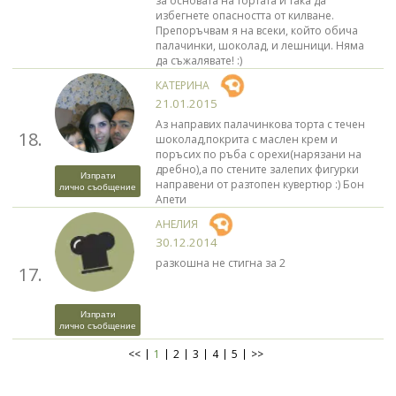
за основата на тортата и така да
избегнете опасността от килване.
Препоръчвам я на всеки, който обича
палачинки, шоколад, и лешници. Няма
да съжалявате! :)
КАТЕРИНА
21.01.2015
Аз направих палачинкова торта с течен
18.
шоколад,покрита с маслен крем и
поръсих по ръба с орехи(нарязани на
дребно),а по стените залепих фигурки
Изпрати
направени от разтопен кувертюр :) Бон
лично съобщение
Апети
АНЕЛИЯ
30.12.2014
разкошна не стигна за 2
17.
Изпрати
лично съобщение
<<
1
2
3
4
5
>>