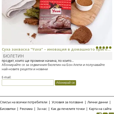
Суха закваска "Yuva" – иновация в домашното приго...
БЮЛЕТИН
Отскоро Лесафр България стартира предлагането на изцяло нов
продукт, който ще промени начина, по който...
Абонирайте се за седмичния бюлетин на Бон Апети и получавайте
най-новите рецепти и новини
E-mail:
Списък на всички потребители
|
Условия за ползване
|
Лични данни
|
Бисквитки
|
Реклама
|
За нас
|
Как да печелите точки
|
Карта на сайта