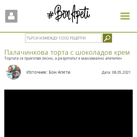
Toggle
navigat
Палачинкова торта с шоколадов крем
Тортата се приготвя лесно, а резултатът е максимално апетитен
Източник:
Бон Апети
Дата:
08.05.2021