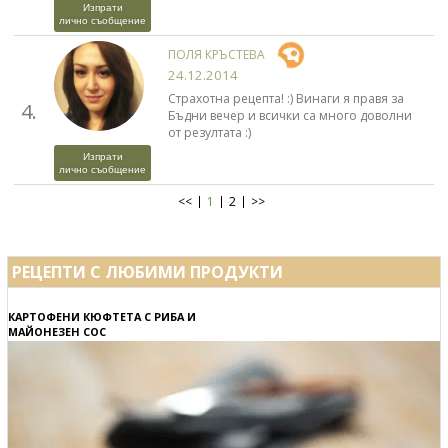
Изпрати
лично съобщение
ПОЛЯ КРЪСТЕВА
24.12.2014
Страхотна рецепта! :) Винаги я правя за
4.
Бъдни вечер и всички са много доволни
от резултата :)
Изпрати
лично съобщение
<<
1
2
>>
РЕЦЕПТИ С ЛЮБИМИ ПРОДУКТИ
КАРТОФЕНИ КЮФТЕТА С РИБА И
МАЙОНЕЗЕН СОС