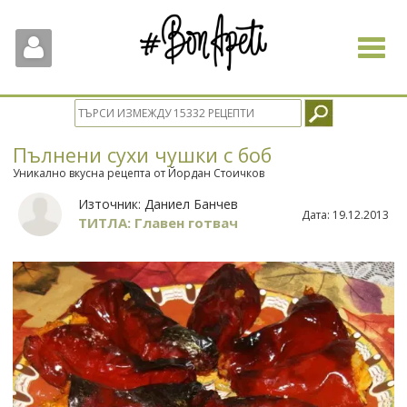
Toggle
navigat
Пълнени сухи чушки с боб
Уникално вкусна рецепта от Йордан Стоичков
Източник:
Даниел Банчев
Дата:
19.12.2013
ТИТЛА: Главен готвач