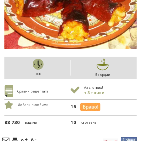
100
5 порции
Аз сготвих!
Сравни рецептата
+ 3 точки
Добави в любими
16
88 730
10
видяна
сготвена