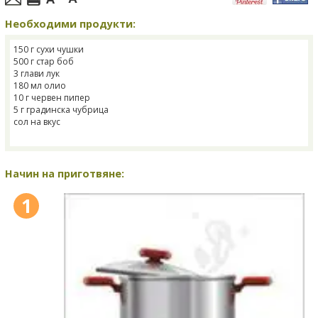
Необходими продукти:
150 г сухи чушки
500 г стар боб
3 глави лук
180 мл олио
10 г червен пипер
5 г градинска чубрица
сол на вкус
Начин на приготвяне:
1