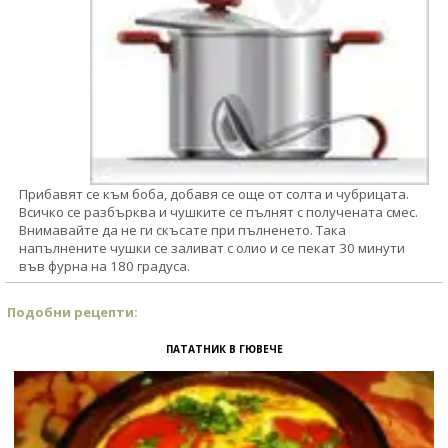
Прибавят се към боба, добавя се още от солта и чубрицата.
Всичко се разбърква и чушките се пълнят с получената смес.
Внимавайте да не ги скъсате при пълненето. Така
напълнените чушки се заливат с олио и се пекат 30 минути
във фурна на 180 градуса.
Подобни рецепти:
ПАТАТНИК В ГЮВЕЧЕ