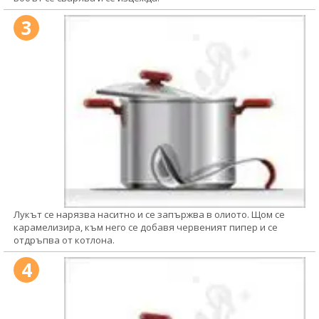
3
Лукът се нарязва наситно и се запържва в олиото. Щом се
карамелизира, към него се добавя червеният пипер и се
отдръпва от котлона.
4