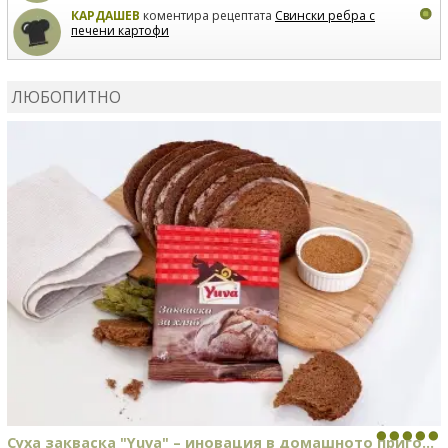
КАРДАШЕВ
коментира рецептата
Свински ребра с
печени картофи
ВЛАДИМИРА
сготви
Пилешко с бяло вино и лимон
ЛЮБОПИТНО
MARINA_VITA
коментира рецептата
Киноа със
зеленчуци
Суха закваска "Yuva" – иновация в домашното приго...