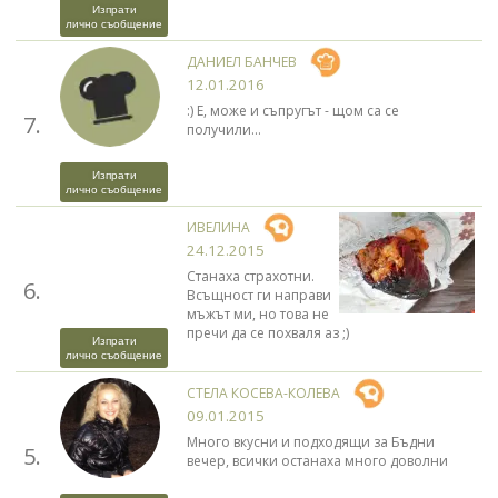
Изпрати
лично съобщение
ДАНИЕЛ БАНЧЕВ
12.01.2016
:) Е, може и съпругът - щом са се
7.
получили...
Изпрати
лично съобщение
ИВЕЛИНА
24.12.2015
Станаха страхотни.
6.
Всъщност ги направи
мъжът ми, но това не
пречи да се похваля аз ;)
Изпрати
лично съобщение
СТЕЛА КОСЕВА-КОЛЕВА
09.01.2015
Много вкусни и подходящи за Бъдни
5.
вечер, всички останаха много доволни