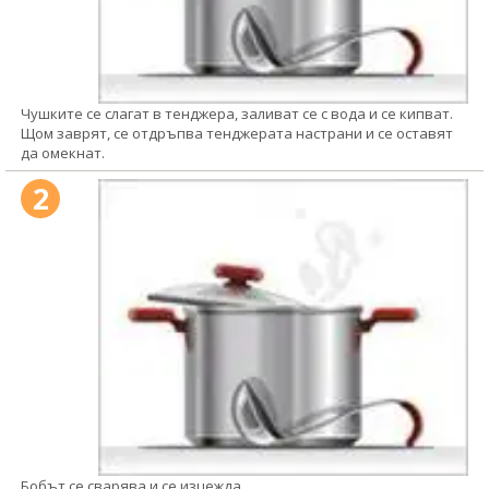
Чушките се слагат в тенджера, заливат се с вода и се кипват.
Щом заврят, се отдръпва тенджерата настрани и се оставят
да омекнат.
2
Бобът се сварява и се изцежда.