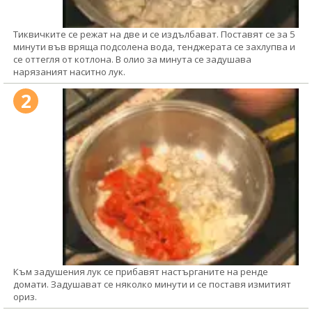
Тиквичките се режат на две и се издълбават. Поставят се за 5
минути във вряща подсолена вода, тенджерата се захлупва и
се оттегля от котлона. В олио за минута се задушава
нарязаният наситно лук.
2
Към задушения лук се прибавят настърганите на ренде
домати. Задушават се няколко минути и се поставя измитият
ориз.