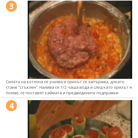
3
Силата на котлона се усилва и оризът се запържва, докато
стане “стъклен”. Налива се 1/2 чаша вода и след като оризът я
поеме, се поставят каймата и предвидените подправки.
4