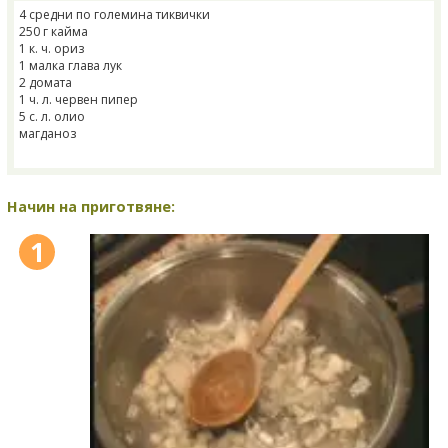
4 средни по големина тиквички
250 г кайма
1 к. ч. ориз
1 малка глава лук
2 домата
1 ч. л. червен пипер
5 с. л. олио
магданоз
Начин на приготвяне:
1