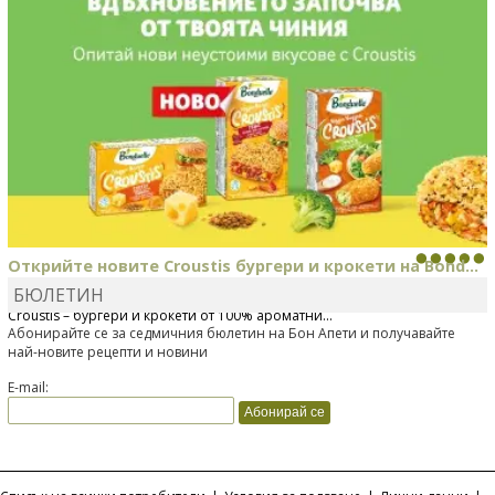
Открийте новите Croustis бургери и крокети на Bond...
БЮЛЕТИН
Bonduelle току-що представи нова вълнуваща продуктова линия
Croustis – бургери и крокети от 100% ароматни...
Абонирайте се за седмичния бюлетин на Бон Апети и получавайте
най-новите рецепти и новини
E-mail: