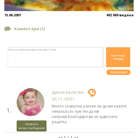
15.06.2001
492 069 видяна
Коментари (
1
)
ДИАНА ВЪЛКОВА
30.11.-0001
Много са вкусни,а може ли да ми кажете
1.
някъкъв сос кум тях да им
направя.Благодаря ви за чудесната
рецепта.
Изпрати
лично съобщение
<<
1
>>