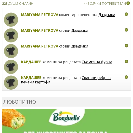
223
ДУШИ ОНЛАЙН
>>ВСИЧКИ ПОТРЕБИТЕЛИ
MARIYANA PETROVA
коментира рецептата
Дзадзики
MARIYANA PETROVA
сготви
Дзадзики
MARIYANA PETROVA
сготви
Дзадзики
КАРДАШЕВ
коментира рецептата
Сьомга на фурна
КАРДАШЕВ
коментира рецептата
Свински ребра с
печени картофи
ВЛАДИМИРА
сготви
Пилешко с бяло вино и лимон
ЛЮБОПИТНО
MARINA_VITA
коментира рецептата
Киноа със
зеленчуци