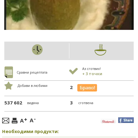
Аз сготвих!
Сравни рецептата
+ 3 точки
Добави в любими
2
537 602
3
видяна
сготвена
Необходими продукти: