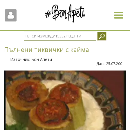
Toggle
navigat
Пълнени тиквички с кайма
Източник:
Бон Апети
Дата:
25.07.2001