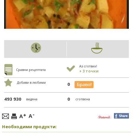
Аз сготвих!
Сравни рецептата
+ 3 точки
Добави в любими
0
493 930
0
видяна
сготвена
Необходими продукти: