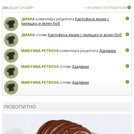
248
ДУШИ ОНЛАЙН
>>ВСИЧКИ ПОТРЕБИТЕЛИ
ДИАНА
коментира рецептата
Картофена яхния с
пилешко и зелен боб
ДИАНА
сготви
Картофена яхния с пилешко и зелен боб
MARIYANA PETROVA
коментира рецептата
Дзадзики
MARIYANA PETROVA
сготви
Дзадзики
MARIYANA PETROVA
сготви
Дзадзики
КАРДАШЕВ
коментира рецептата
Сьомга на фурна
ЛЮБОПИТНО
КАРДАШЕВ
коментира рецептата
Свински ребра с
печени картофи