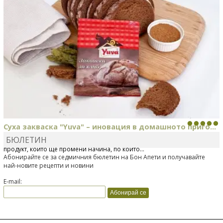
Суха закваска "Yuva" – иновация в домашното приго...
БЮЛЕТИН
Отскоро Лесафр България стартира предлагането на изцяло нов
продукт, който ще промени начина, по който...
Абонирайте се за седмичния бюлетин на Бон Апети и получавайте
най-новите рецепти и новини
E-mail: