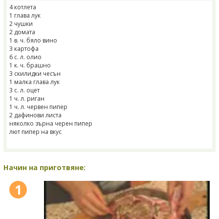
4 котлета
1 глава лук
2 чушки
2 домата
1 в. ч. бяло вино
3 картофа
6 с. л. олио
1 к. ч. брашно
3 скилидки чесън
1 малка глава лук
3 с. л. оцет
1 ч. л. риган
1 ч. л. червен пипер
2 дафинови листа
няколко зърна черен пипер
лют пипер на вкус
Начин на приготвяне:
1