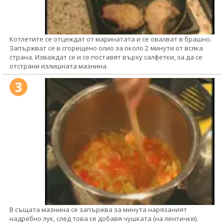
Котлетите се отцеждат от маринатата и се овалват в брашно.
Запържват се в сгорещено олио за около 2 минути от всяка
страна. Изваждат се и се поставят върху салфетки, за да се
отстрани излишната мазнина.
3
В същата мазнина се запържва за минута нарязаният
надребно лук, след това се добавя чушката (на лентички).