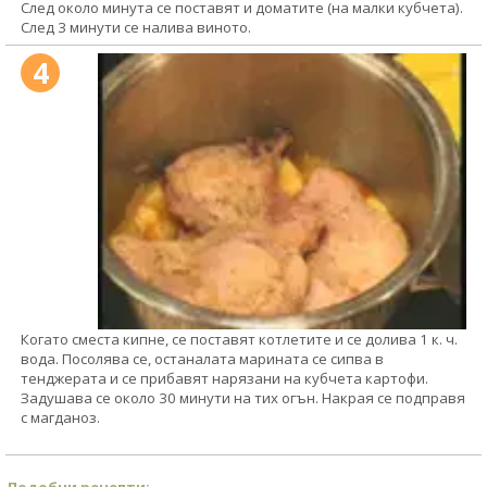
След около минута се поставят и доматите (на малки кубчета).
След 3 минути се налива виното.
4
Когато сместа кипне, се поставят котлетите и се долива 1 к. ч.
вода. Посолява се, останалата марината се сипва в
тенджерата и се прибавят нарязани на кубчета картофи.
Задушава се около 30 минути на тих огън. Накрая се подправя
с магданоз.
Подобни рецепти: