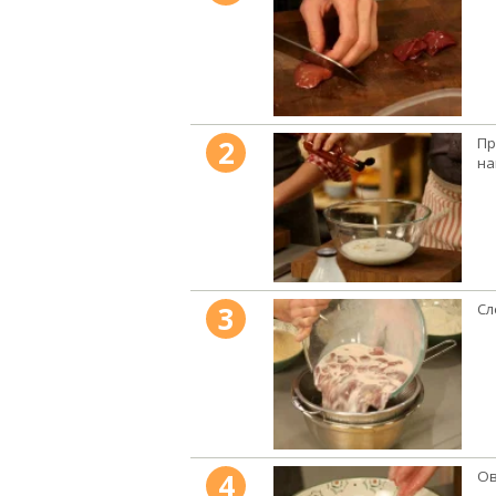
2
Пр
на
3
Сл
4
Ов