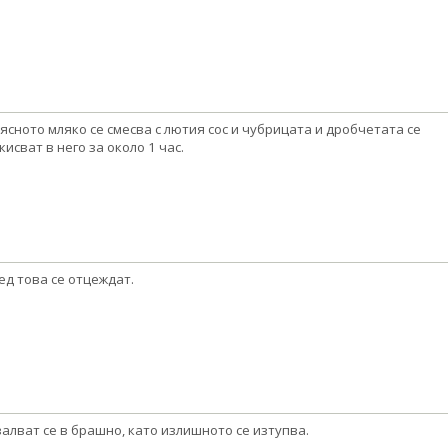
ясното мляко се смесва с лютия сос и чубрицата и дробчетата се
кисват в него за около 1 час.
ед това се отцеждат.
алват се в брашно, като излишното се изтупва.