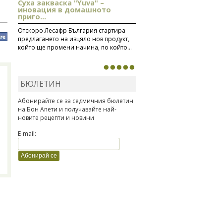
Суха закваска "Yuva" –
иновация в домашното
приго...
Отскоро Лесафр България стартира
предлагането на изцяло нов продукт,
който ще промени начина, по който...
БЮЛЕТИН
Абонирайте се за седмичния бюлетин
на Бон Апети и получавайте най-
новите рецепти и новини
E-mail: