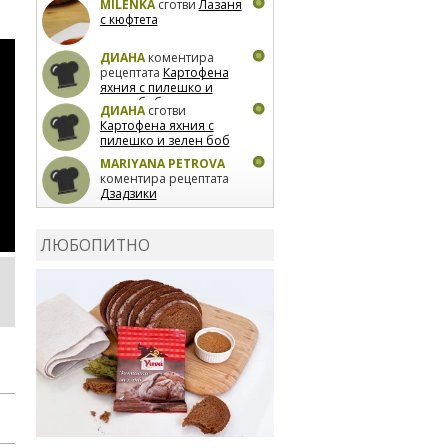
MILENKA
сготви
Лазаня
с кюфтета
ДИАНА
коментира
рецептата
Картофена
яхния с пилешко и
зелен боб
ДИАНА
сготви
Картофена яхния с
пилешко и зелен боб
MARIYANA PETROVA
коментира рецептата
Дзадзики
MARIYANA PETROVA
сготви
Дзадзики
ЛЮБОПИТНО
MARIYANA PETROVA
сготви
Дзадзики