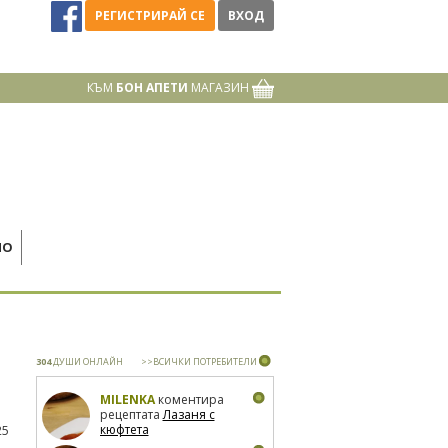
РЕГИСТРИРАЙ СЕ
ВХОД
КЪМ
БОН АПЕТИ
МАГАЗИН
НО
304
ДУШИ ОНЛАЙН
>>ВСИЧКИ ПОТРЕБИТЕЛИ
MILENKA
коментира
рецептата
Лазаня с
кюфтета
25