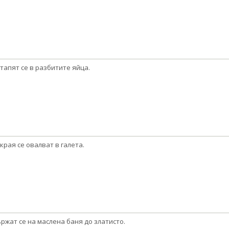
тапят се в разбитите яйца.
края се овалват в галета.
ржат се на маслена баня до златисто.