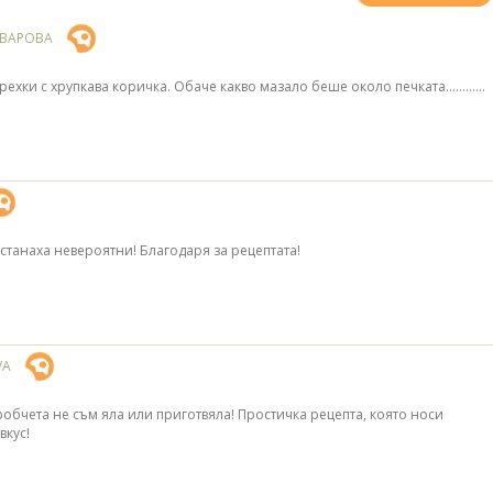
ЧВАРОВА
ехки с хрупкава коричка. Обаче какво мазало беше около печката............
станаха невероятни! Благодаря за рецептата!
VA
робчета не съм яла или приготвяла! Простичка рецепта, която носи
вкус!