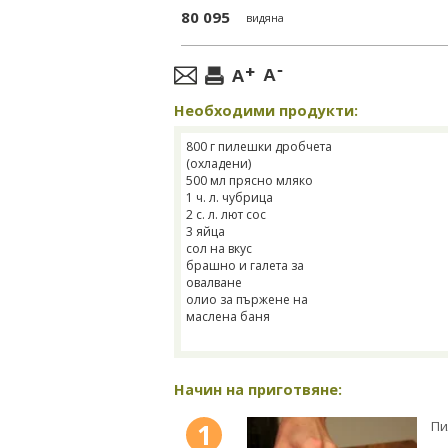
80 095
видяна
Необходими продукти:
800 г пилешки дробчета
(охладени)
500 мл прясно мляко
1 ч. л. чубрица
2 с. л. лют сос
3 яйца
сол на вкус
брашно и галета за
овалване
олио за пържене на
маслена баня
Начин на приготвяне:
1
Пи