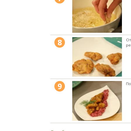
8
От
ре
9
По