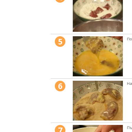
5
По
6
На
7
Пъ