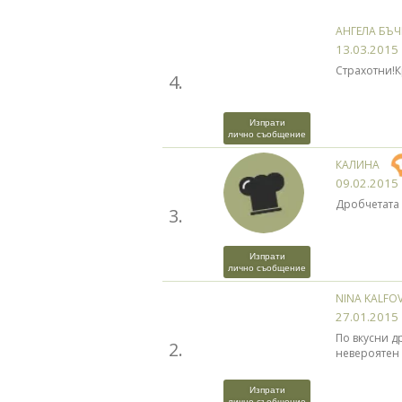
АНГЕЛА БЪ
13.03.2015
Страхотни!Кр
4.
Изпрати
лично съобщение
КАЛИНА
09.02.2015
Дробчетата 
3.
Изпрати
лично съобщение
NINA KALFO
27.01.2015
По вкусни д
2.
невероятен 
Изпрати
лично съобщение