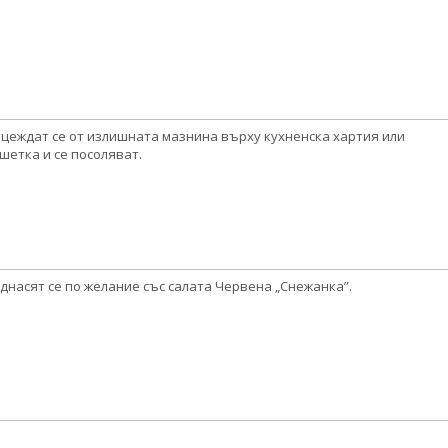
цеждат се от излишната мазнина върху кухненска хартия или
шетка и се посоляват.
днасят се по желание със салата Червена „Снежанка”.