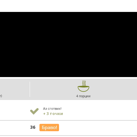
е)
4 порции
Аз сготвих!
+ 3 точки
36