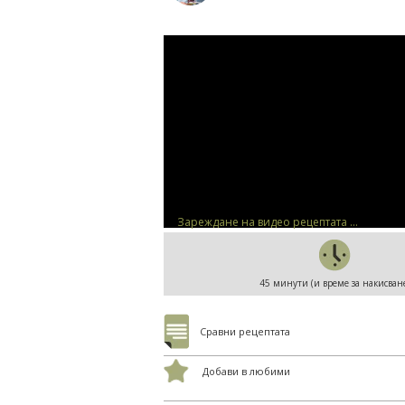
Зареждане на видео рецептата ...
45 минути (и време за накисван
Сравни рецептата
Добави в любими