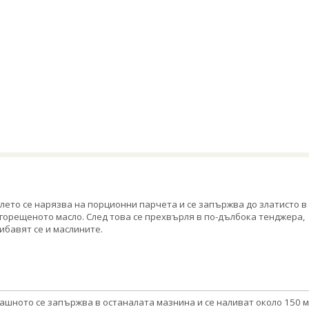
лето се нарязва на порционни парчета и се запържва до златисто в
горещеното масло. След това се прехвърля в по-дълбока тенджера,
ибавят се и маслините.
ашното се запържва в останалата мазнина и се наливат около 150 м