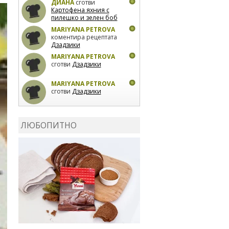
ДИАНА
сготви
Картофена яхния с
пилешко и зелен боб
MARIYANA PETROVA
коментира рецептата
Дзадзики
MARIYANA PETROVA
сготви
Дзадзики
MARIYANA PETROVA
сготви
Дзадзики
КАРДАШЕВ
коментира
рецептата
Сьомга на
ЛЮБОПИТНО
фурна
КАРДАШЕВ
коментира
рецептата
Свински
ребра с печени
картофи