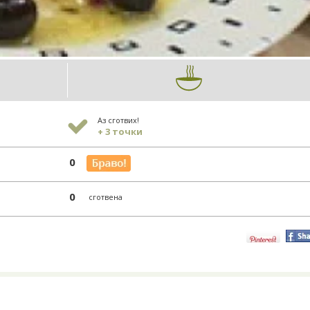
Аз сготвих!
+ 3 точки
0
0
сготвена