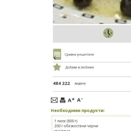
Сравни рецептата
Добави в любими
484 222
видяна
Необходими продукти:
1 пиле (800 г)
200 г обезкостени черни
маслини