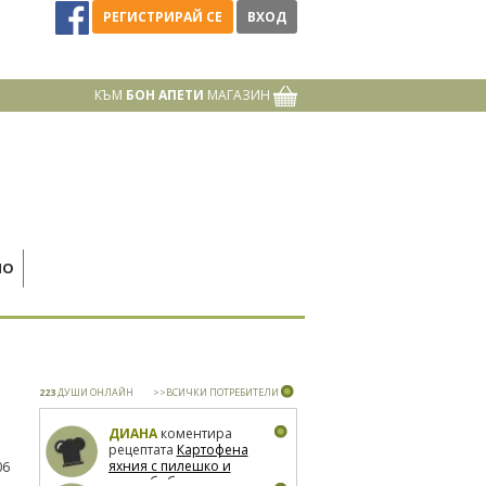
РЕГИСТРИРАЙ СЕ
ВХОД
КЪМ
БОН АПЕТИ
МАГАЗИН
НО
223
ДУШИ ОНЛАЙН
>>ВСИЧКИ ПОТРЕБИТЕЛИ
ДИАНА
коментира
рецептата
Картофена
яхния с пилешко и
06
зелен боб