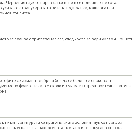
да. Червеният лук се нарязва наситно и се прибавя към соса.
кусява се с гранулираната зелена подправка, мащерката и
финовите листа.
лето се залива с приготвения сос, след което се вари около 45 минут
ртофите се измиват добре и без да се белят, се опаковат в
уминиево фолио. Пекат се около 60 минути в предварително загрята
рна.
сът към гарнитурата се приготвя, като зеленият лук се нарязва
ситно, смесва се със заквасената сметана и се овкусява със сол.