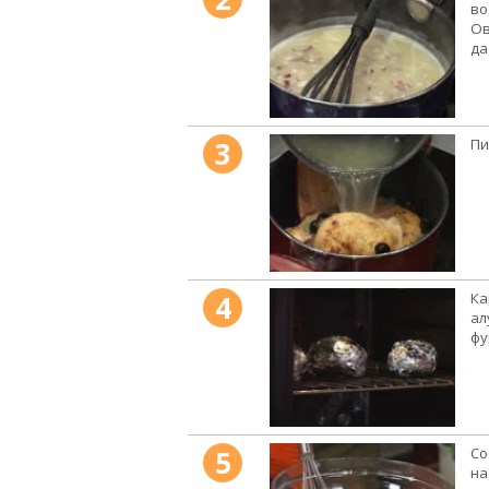
во
Ов
да
3
Пи
4
Ка
ал
фу
5
Со
на