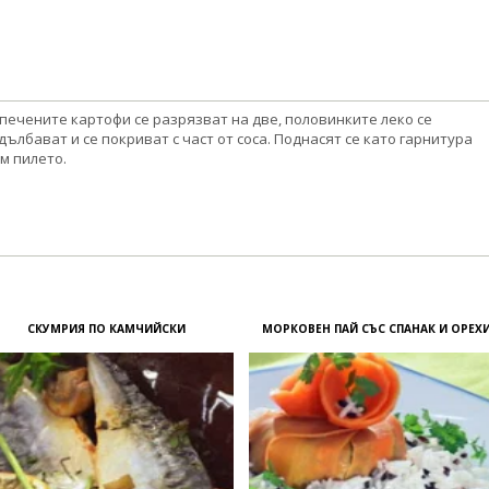
печените картофи се разрязват на две, половинките леко се
дълбават и се покриват с част от соса. Поднасят се като гарнитура
м пилето.
СКУМРИЯ ПО КАМЧИЙСКИ
МОРКОВЕН ПАЙ СЪС СПАНАК И ОРЕХ