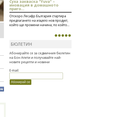
Суха закваска "Yuva" –
иновация в домашното
приго...
Отскоро Лесафр България стартира
предлагането на изцяло нов продукт,
който ще промени начина, по който...
БЮЛЕТИН
Абонирайте се за седмичния бюлетин
на Бон Апети и получавайте най-
новите рецепти и новини
E-mail: