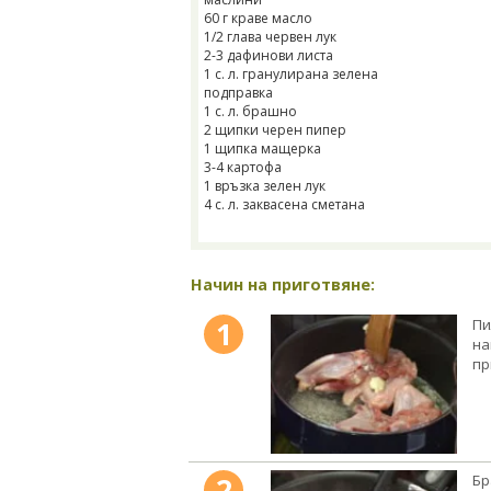
60 г краве масло
1/2 глава червен лук
2-3 дафинови листа
1 с. л. гранулирана зелена
подправка
1 с. л. брашно
2 щипки черен пипер
1 щипка мащерка
3-4 картофа
1 връзка зелен лук
4 с. л. заквасена сметана
Начин на приготвяне:
1
Пи
на
пр
2
Бр