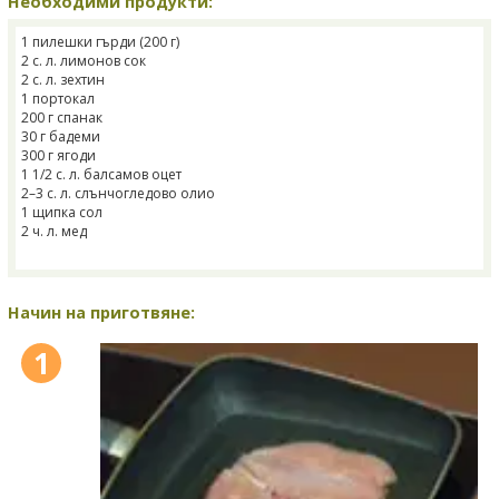
Необходими продукти:
1 пилешки гърди (200 г)
2 с. л. лимонов сок
2 с. л. зехтин
1 портокал
200 г спанак
30 г бадеми
300 г ягоди
1 1/2 с. л. балсамов оцет
2–3 с. л. слънчогледово олио
1 щипка сол
2 ч. л. мед
Начин на приготвяне:
1