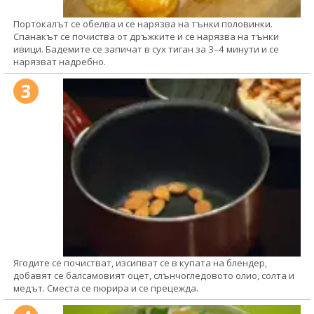
Портокалът се обелва и се нарязва на тънки половинки.
Спанакът се почиства от дръжките и се нарязва на тънки
ивици. Бадемите се запичат в сух тиган за 3–4 минути и се
нарязват надребно.
3
Ягодите се почистват, изсипват се в купата на блендер,
добавят се балсамовият оцет, слънчогледовото олио, солта и
медът. Сместа се пюрира и се прецежда.