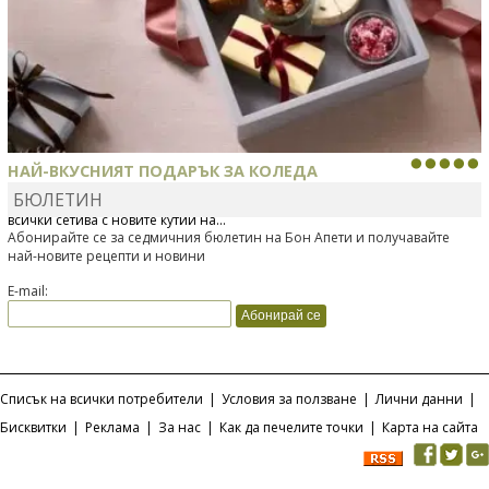
НАЙ-ВКУСНИЯТ ПОДАРЪК ЗА КОЛЕДА
БЮЛЕТИН
Тази Коледа подарете внимание и истинско гурме преживяване за
всички сетива с новите кутии на...
Абонирайте се за седмичния бюлетин на Бон Апети и получавайте
най-новите рецепти и новини
E-mail:
Списък на всички потребители
|
Условия за ползване
|
Лични данни
|
Бисквитки
|
Реклама
|
За нас
|
Как да печелите точки
|
Карта на сайта