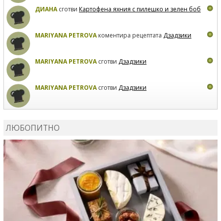
ДИАНА
сготви
Картофена яхния с пилешко и зелен боб
MARIYANA PETROVA
коментира рецептата
Дзадзики
MARIYANA PETROVA
сготви
Дзадзики
MARIYANA PETROVA
сготви
Дзадзики
КАРДАШЕВ
коментира рецептата
Сьомга на фурна
ЛЮБОПИТНО
КАРДАШЕВ
коментира рецептата
Свински ребра с
печени картофи