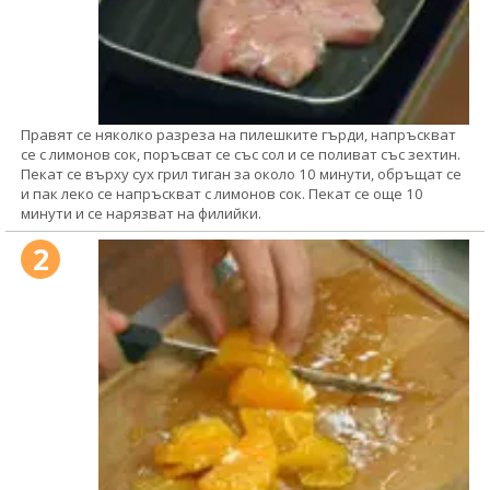
Правят се няколко разреза на пилешките гърди, напръскват
се с лимонов сок, поръсват се със сол и се поливат със зехтин.
Пекат се върху сух грил тиган за около 10 минути, обръщат се
и пак леко се напръскват с лимонов сок. Пекат се още 10
минути и се нарязват на филийки.
2