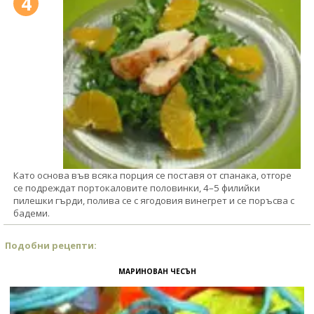
4
Като основа във всяка порция се поставя от спанака, отгоре
се подреждат портокаловите половинки, 4–5 филийки
пилешки гърди, полива се с ягодовия винегрет и се поръсва с
бадеми.
Подобни рецепти:
МАРИНОВАН ЧЕСЪН