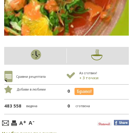
Аз сготвих!
Сравни рецептата
+ 3 точки
Добави в любими
0
483 558
0
видяна
сготвена