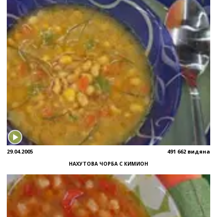
29.04.2005
491 662 видяна
НАХУТОВА ЧОРБА С КИМИОН