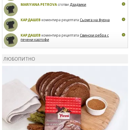
MARIYANA PETROVA
сготви
Дзадзики
КАРДАШЕВ
коментира рецептата
Сьомга на фурна
КАРДАШЕВ
коментира рецептата
Свински ребра с
печени картофи
ВЛАДИМИРА
сготви
Пилешко с бяло вино и лимон
ЛЮБОПИТНО
MARINA_VITA
коментира рецептата
Киноа със
зеленчуци