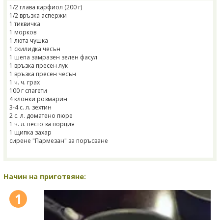
1/2 глава карфиол (200 г)
1/2 връзка аспержи
1 тиквичка
1 морков
1 люта чушка
1 скилидка чесън
1 шепа замразен зелен фасул
1 връзка пресен лук
1 връзка пресен чесън
1 ч. ч. грах
100 г спагети
4 клонки розмарин
3-4 с. л. зехтин
2 с. л. доматено пюре
1 ч. л. песто за порция
1 щипка захар
сирене "Пармезан" за поръсване
Начин на приготвяне:
1