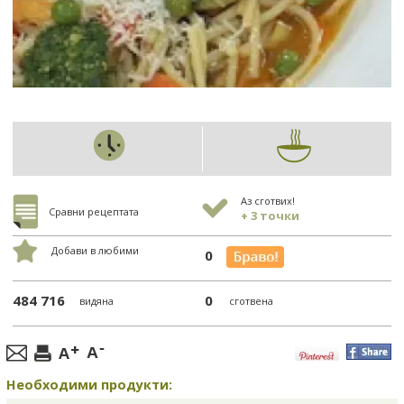
Аз сготвих!
Сравни рецептата
+ 3 точки
Добави в любими
0
484 716
0
видяна
сготвена
Необходими продукти: