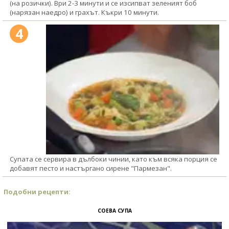
(на розички). Ври 2-3 минути и се изсипват зеленият боб
(нарязан наедро) и грахът. Къкри 10 минути.
4
Супата се сервира в дълбоки чинии, като към всяка порция се
добавят песто и настъргано сирене "Пармезан".
Подобни рецепти:
СОЕВА СУПА