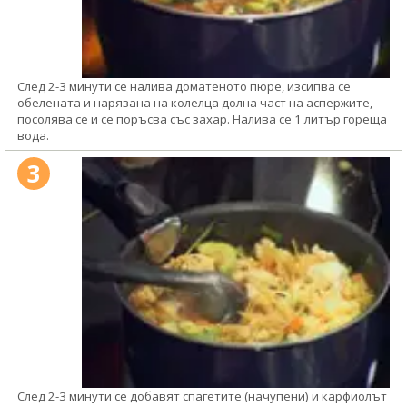
След 2-3 минути се налива доматеното пюре, изсипва се
обелената и нарязана на колелца долна част на аспержите,
посолява се и се поръсва със захар. Налива се 1 литър гореща
вода.
3
След 2-3 минути се добавят спагетите (начупени) и карфиолът