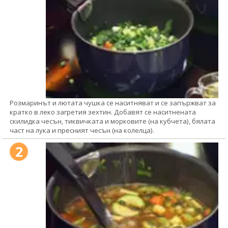
Розмаринът и лютата чушка се наситняват и се запържват за
кратко в леко загретия зехтин. Добавят се наситнената
скилидка чесън, тиквичката и морковите (на кубчета), бялата
част на лука и пресният чесън (на колелца).
2