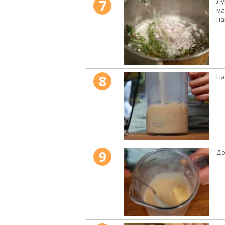
7
Лу
ма
на
8
На
9
До