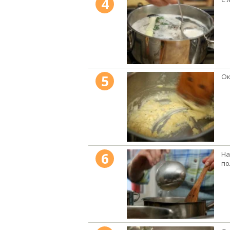
4
5
Ок
6
На
по