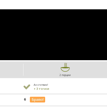
2 порции
Аз сготвих!
+ 3 точки
6