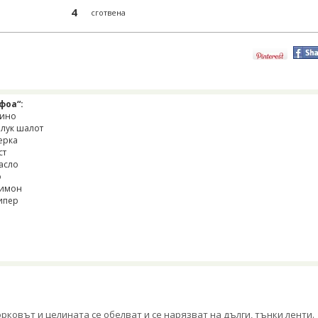
4
сготвена
фоа“:
вино
 лук шалот
ерка
ст
масло
о
 лимон
пипер
рковът и целината се обелват и се нарязват на дълги, тънки ленти.