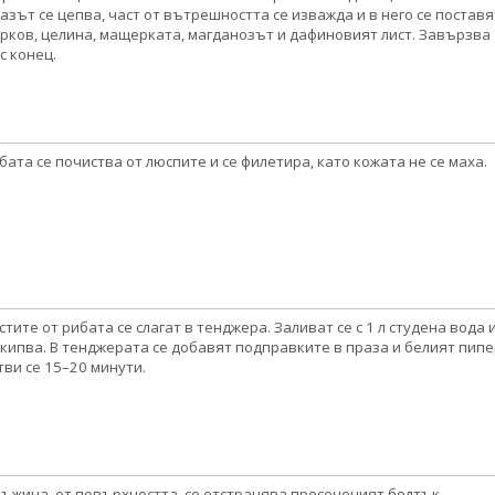
азът се цепва, част от вътрешността се изважда и в него се поставя
рков, целина, мащерката, магданозът и дафиновият лист. Завързва
 с конец.
бата се почиства от люспите и се филетира, като кожата не се маха.
стите от рибата се слагат в тенджера. Заливат се с 1 л студена вода 
 кипва. В тенджерата се добавят подправките в праза и белият пипе
тви се 15–20 минути.
лъжица, от повърхността, се отстранява пресеченият белтък.