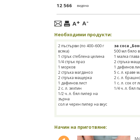
12 566
видяна
Необходими продукти:
2 пъстърви (по 400–600 г
за соса „Бон
всяка)
500 мл бяло 
1 стрък стеблена целина
1 малка глава
1/4 стрък праз
2 стръка мащ
1 морков
1 дафинов ли
2 стръка магданоз
5 с. л. краве 
2 стръка мащерка
2 с. л. брашн
1 дафинов лист
1 с. л. сок от
2 с. л. зехтин
1/4 ч. л. бял 
1/2 ч. л. бял пипер на
зърна
сол и черен пипер на вкус
Начин на приготвяне:
Мо