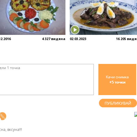
12.2016
4 327 видяна
02.03.2023
16 205 вид
на, вксуна!!!