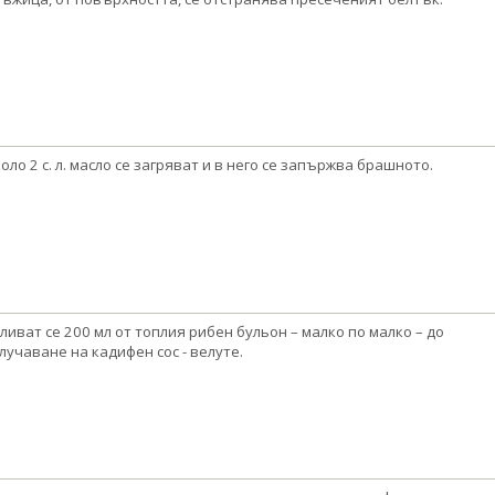
оло 2 с. л. масло се загряват и в него се запържва брашното.
ливат се 200 мл от топлия рибен бульон – малко по малко – до
лучаване на кадифен сос - велуте.