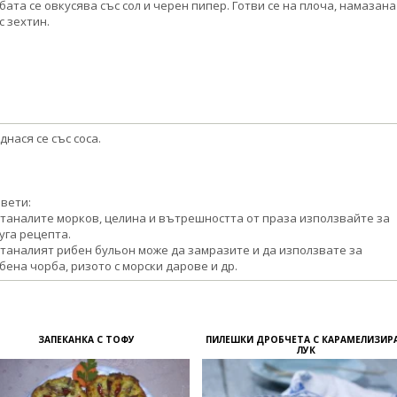
бата се овкусява със сол и черен пипер. Готви се на плоча, намазана
с зехтин.
днася се със соса.
вети:
таналите морков, целина и вътрешността от праза използвайте за
уга рецепта.
таналият рибен бульон може да замразите и да използвате за
бена чорба, ризото с морски дарове и др.
ЗАПЕКАНКА С ТОФУ
ПИЛЕШКИ ДРОБЧЕТА С КАРАМЕЛИЗИР
ЛУК