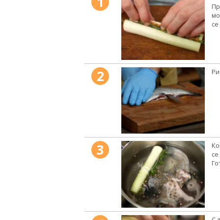
1
Пр
мо
се
2
Ри
3
Ко
се
Го
С 