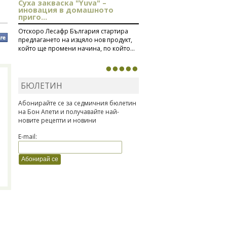
Суха закваска "Yuva" –
иновация в домашното
приго...
Отскоро Лесафр България стартира
предлагането на изцяло нов продукт,
който ще промени начина, по който...
БЮЛЕТИН
Абонирайте се за седмичния бюлетин
на Бон Апети и получавайте най-
новите рецепти и новини
E-mail: