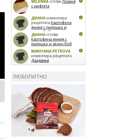
MILENKA
сготви
Лазаня
с кюфтета
ДИАНА
коментира
рецептата
Картофена
яхния с пилешко и
зелен боб
ДИАНА
сготви
Картофена яхния с
пилешко и зелен боб
MARIYANA PETROVA
коментира рецептата
Дзадзики
MARIYANA PETROVA
сготви
Дзадзики
ЛЮБОПИТНО
MARIYANA PETROVA
сготви
Дзадзики