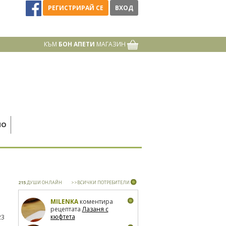
РЕГИСТРИРАЙ СЕ
ВХОД
КЪМ
БОН АПЕТИ
МАГАЗИН
НО
215
ДУШИ ОНЛАЙН
>>ВСИЧКИ ПОТРЕБИТЕЛИ
MILENKA
коментира
рецептата
Лазаня с
кюфтета
23