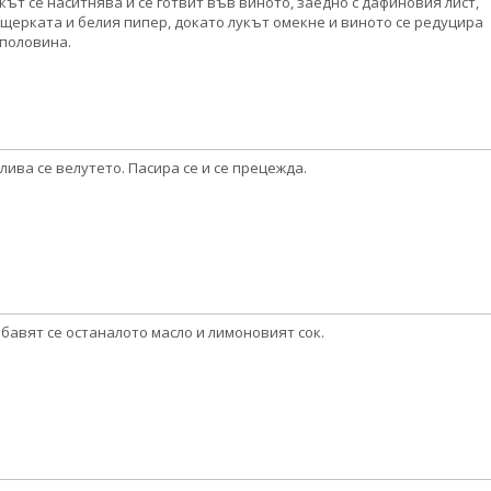
кът се наситнява и се готвит във виното, заедно с дафиновия лист,
щерката и белия пипер, докато лукът омекне и виното се редуцира
половина.
лива се велутето. Пасира се и се прецежда.
бавят се останалото масло и лимоновият сок.