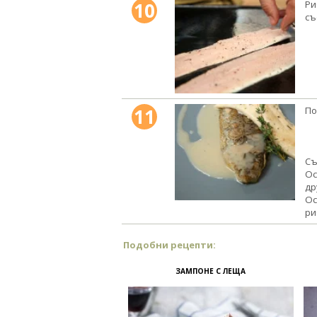
10
Ри
съ
11
По
Съ
Ос
др
Ос
ри
Подобни рецепти:
ЗАМПОНЕ С ЛЕЩА