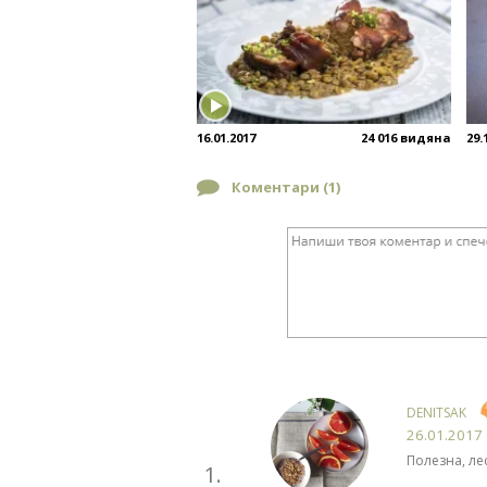
16.01.2017
24 016 видяна
29.
Коментари (
1
)
DENITSAK
26.01.2017
Полезна, лес
1.