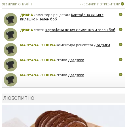
326
ДУШИ ОНЛАЙН
>>ВСИЧКИ ПОТРЕБИТЕЛИ
ДИАНА
коментира рецептата
Картофена яхния с
пилешко и зелен боб
ДИАНА
сготви
Картофена яхния с пилешко и зелен боб
MARIYANA PETROVA
коментира рецептата
Дзадзики
MARIYANA PETROVA
сготви
Дзадзики
MARIYANA PETROVA
сготви
Дзадзики
КАРДАШЕВ
коментира рецептата
Сьомга на фурна
ЛЮБОПИТНО
КАРДАШЕВ
коментира рецептата
Свински ребра с
печени картофи