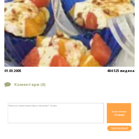
01.03.2005
484 525 видяна
Коментари (
0
)