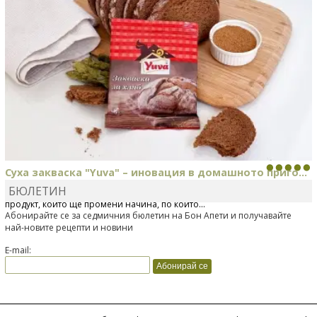
Суха закваска "Yuva" – иновация в домашното приго...
БЮЛЕТИН
Отскоро Лесафр България стартира предлагането на изцяло нов
продукт, който ще промени начина, по който...
Абонирайте се за седмичния бюлетин на Бон Апети и получавайте
най-новите рецепти и новини
E-mail: