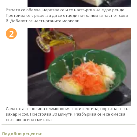
Ряпата се обелва, нарязва се и се настъргва на едро ренде.
Претрива се с ръце, за да се отцеди по-голямата част от сока
й. Добавят се настърганите моркови.
2
Салатата се полива с лимоновия сок и зехтина, поръсва се със
захар и сол. Престоява 30 минути. Разбърква се и се омесва
със заквасена сметана.
Подобни рецепти: