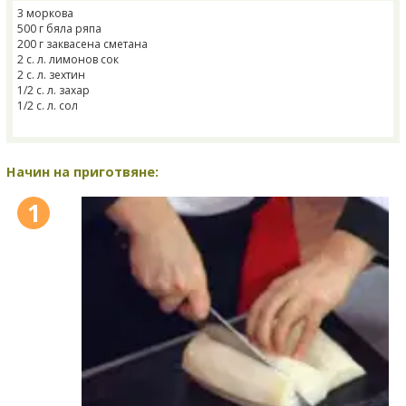
3 моркова
500 г бяла ряпа
200 г заквасена сметана
2 с. л. лимонов сок
2 с. л. зехтин
1/2 с. л. захар
1/2 с. л. сол
Начин на приготвяне:
1