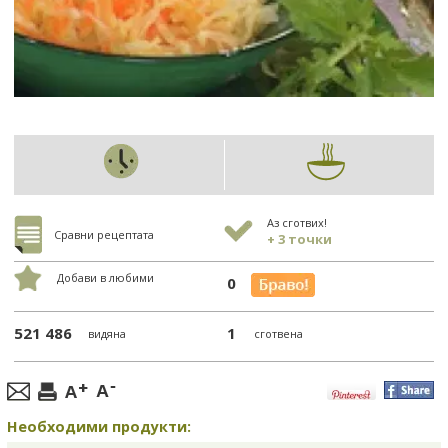
Аз сготвих!
Сравни рецептата
+ 3 точки
Добави в любими
0
521 486
1
видяна
сготвена
Необходими продукти: