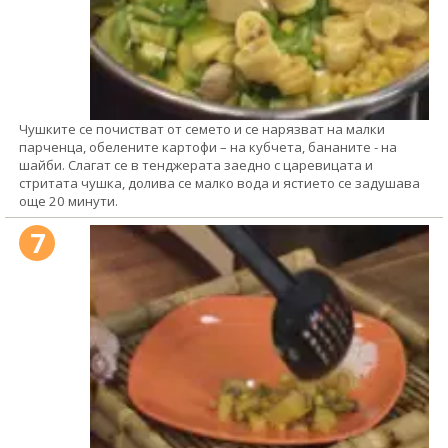
Чушките се почистват от семето и се нарязват на малки
парченца, обелените картофи – на кубчета, бананите - на
шайби. Слагат се в тенджерата заедно с царевицата и
стритата чушка, долива се малко вода и ястието се задушава
още 20 минути.
7