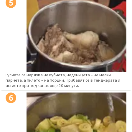
5
Гулията се нарязва на кубчета, наденицата – на малки
парчета, а пилето – на порции. Прибавят се в тенджерата и
ястието ври под капак още 20 минути.
6