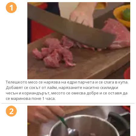
1
Телешкото месо се нарязва на едри парчета и се слага в купа.
Добавят се сокът от лайм, нарязаните наситно скилидки
чесън и кориандърът, месото се омесва добре и се оставя да
се маринова поне 1 часа.
2