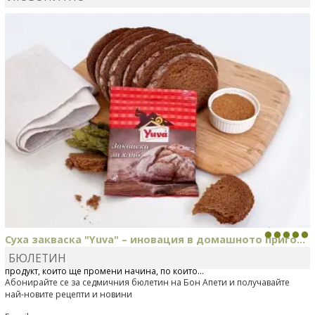
КАРДАШЕВ
коментира рецептата
Свински ребра с
печени картофи
Суха закваска "Yuva" – иновация в домашното приго...
БЮЛЕТИН
Отскоро Лесафр България стартира предлагането на изцяло нов
продукт, който ще промени начина, по който...
Абонирайте се за седмичния бюлетин на Бон Апети и получавайте
най-новите рецепти и новини