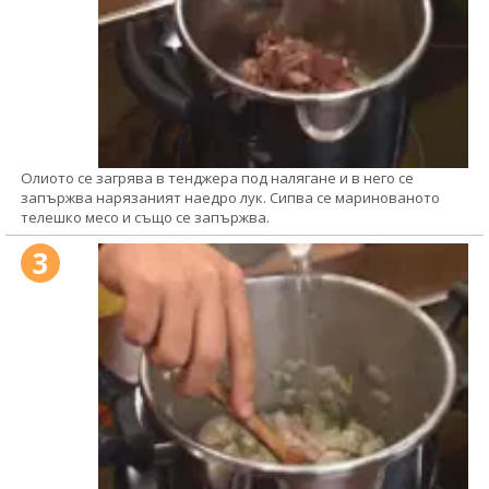
Олиото се загрява в тенджера под налягане и в него се
запържва нарязаният наедро лук. Сипва се маринованото
телешко месо и също се запържва.
3