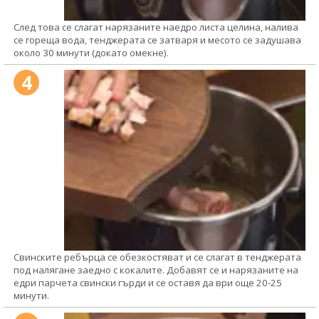
След това се слагат нарязаните наедро листа целина, налива
се гореща вода, тенджерата се затваря и месото се задушава
около 30 минути (докато омекне).
4
Свинските ребърца се обезкостяват и се слагат в тенджерата
под налягане заедно с кокалите. Добавят се и нарязаните на
едри парчета свински гърди и се оставя да ври още 20-25
минути.