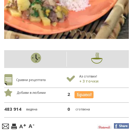
Аз сготвих!
Сравни рецептата
+ 3 точки
Добави в любими
2
483 914
0
видяна
сготвена