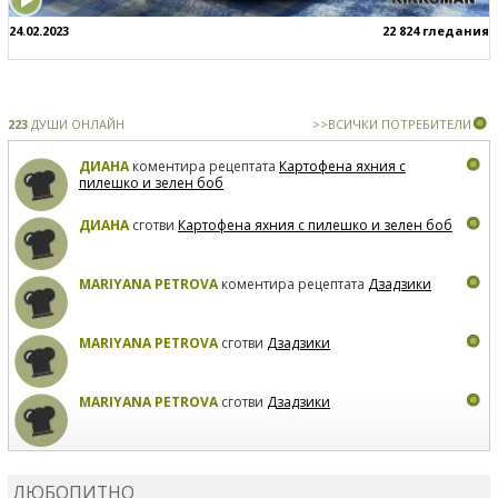
24.02.2023
22 824 гледания
223
ДУШИ ОНЛАЙН
>>ВСИЧКИ ПОТРЕБИТЕЛИ
ДИАНА
коментира рецептата
Картофена яхния с
пилешко и зелен боб
ДИАНА
сготви
Картофена яхния с пилешко и зелен боб
MARIYANA PETROVA
коментира рецептата
Дзадзики
MARIYANA PETROVA
сготви
Дзадзики
MARIYANA PETROVA
сготви
Дзадзики
КАРДАШЕВ
коментира рецептата
Сьомга на фурна
ЛЮБОПИТНО