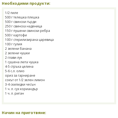
Необходими продукти:
1/2 пиле
500 г телешка плешка
500 г свински гърди
250 г свинска наденица
150 г пушени свински ребра
500 г картофи
100 г стерилизирана царевица
100 г гулия
2 зелени банана
2 зелени чушки
2 глави лук
1 сушена люта чушка
4-5 стръка целина
5-6 с.л. олио
ориз за гарниране
сокът от 1/2 зелен лимон
3-4 скилидки чесън
1 ч. л. сух кориандър
1 ч. л. риган
Начин на приготвяне: