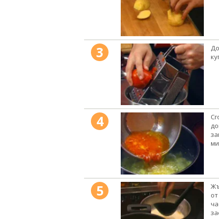
3
До
ку
4
Сг
до
за
ми
5
Жъ
от
ча
за