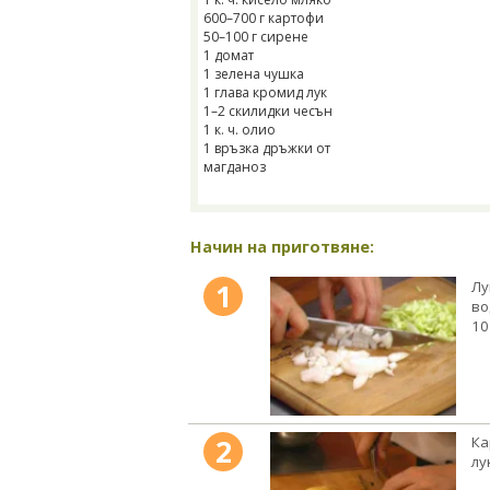
600–700 г картофи
50–100 г сирене
1 домат
1 зелена чушка
1 глава кромид лук
1–2 скилидки чесън
1 к. ч. олио
1 връзка дръжки от
магданоз
Начин на приготвяне:
1
Лу
во
10
2
Ка
лу