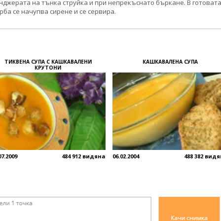
нджерата на тънка струйка и при непрекъснато бъркане. В готоват
рба се начупва сирене и се сервира.
ТИКВЕНА СУПА С КАШКАВАЛЕНИ
КАШКАВАЛЕНА СУПА
КРУТОНИ
07.2009
484 912 видяна
06.02.2004
488 382 вид