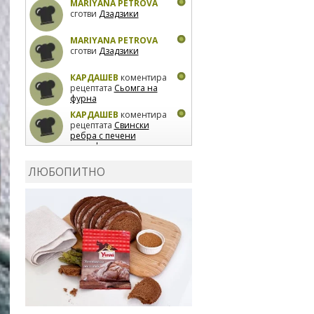
MARIYANA PETROVA
сготви
Дзадзики
MARIYANA PETROVA
сготви
Дзадзики
КАРДАШЕВ
коментира
рецептата
Сьомга на
фурна
КАРДАШЕВ
коментира
рецептата
Свински
ребра с печени
картофи
ВЛАДИМИРА
сготви
Пилешко с бяло вино и
ЛЮБОПИТНО
лимон
MARINA_VITA
коментира рецептата
Киноа със зеленчуци