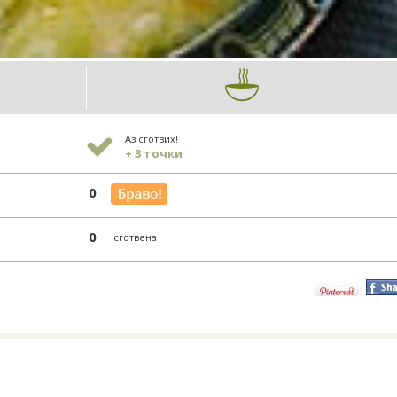
Аз сготвих!
+ 3 точки
0
0
сготвена