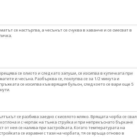
матът се настъргва, а чесънът се счуква в хаванче и се смесват в
пичка.
орещява се олиото и след като запуши, се изсипва в купичката при
матите и чесъна. Разбърква се, похлупва се за 1/2 минута и
пръжката се изсипва към врящия бульон, след което се вари още 5
нути.
лтъкът се разбива заедно с киселото мляко. Врящата чорба се свал
 котлона и с черпак на тънка струйка и при непрекъснато бъркане
ст от нея се налива при застройката. Когато температурата на
стройката се изравни с тази на чорбата, тя се връща отново в