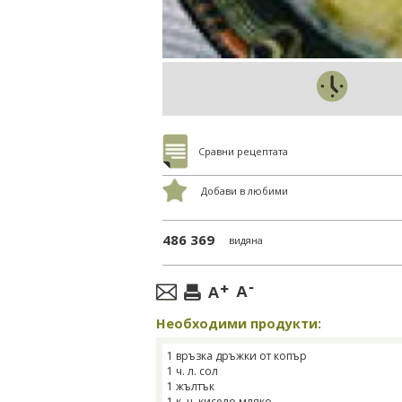
Сравни рецептата
Добави в любими
486 369
видяна
Необходими продукти:
1 връзка дръжки от копър
1 ч. л. сол
1 жълтък
1 к. ч. кисело мляко