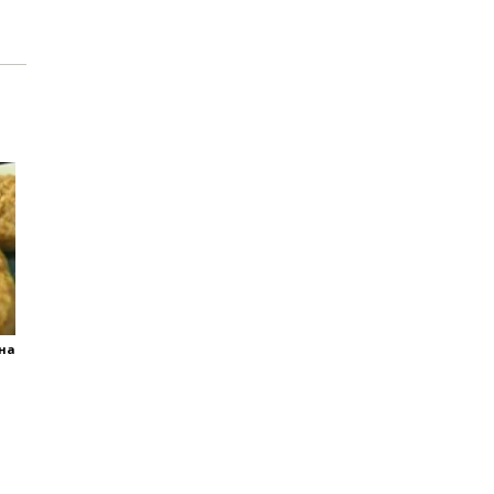
а
яна