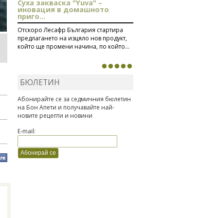
Суха закваска "Yuva" –
иновация в домашното
приго...
Отскоро Лесафр България стартира
предлагането на изцяло нов продукт,
който ще промени начина, по който...
БЮЛЕТИН
Абонирайте се за седмичния бюлетин
на Бон Апети и получавайте най-
новите рецепти и новини
E-mail: