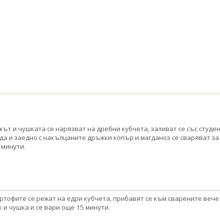
кът и чушката се нарязват на дребни кубчета, заливат се със студе
да и заедно с накълцаните дръжки копър и магданоз се сваряват за
 минути.
ртофите се режат на едри кубчета, прибавят се към сварените вече
к и чушка и се вари още 15 минути.