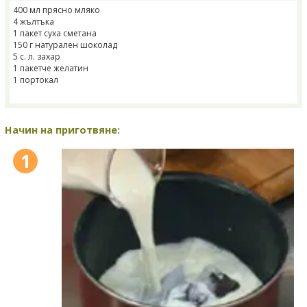
400 мл прясно мляко
4 жълтъка
1 пакет суха сметана
150 г натурален шоколад
5 с. л. захар
1 пакетче желатин
1 портокал
Начин на приготвяне:
1