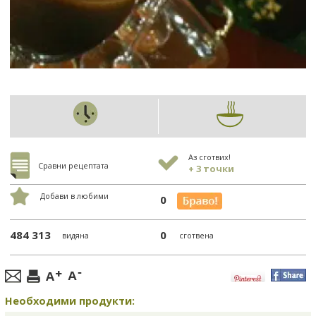
Аз сготвих!
Сравни рецептата
+ 3 точки
Добави в любими
0
484 313
0
видяна
сготвена
Необходими продукти: