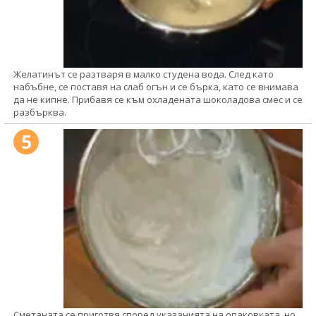
Желатинът се разтваря в малко студена вода. След като
набъбне, се поставя на слаб огън и се бърка, като се внимава
да не кипне. Прибавя се към охладената шоколадова смес и се
разбърква.
5
Сметаната се приготвя според указанията на опаковката, но