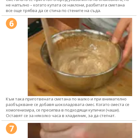
не напълно – когато купата се наклони, разбитата сметана
все още трябва да се стича по стените на съда.
6
Към така приготвената сметана по малко и при внимателно
разбъркване се добавя шоколадовата смес. Когато сместа се
хомогенизира, се пресипва в подходящи купички (чаши).
Оставят се за няколко часа в хладилник, за да стегнат.
7