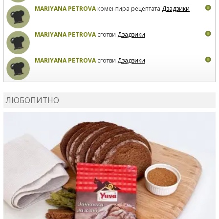
MARIYANA PETROVA
коментира рецептата
Дзадзики
MARIYANA PETROVA
сготви
Дзадзики
MARIYANA PETROVA
сготви
Дзадзики
КАРДАШЕВ
коментира рецептата
Сьомга на фурна
ЛЮБОПИТНО
КАРДАШЕВ
коментира рецептата
Свински ребра с
печени картофи