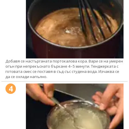
Добавя се настърганата портокалова кора. Вари се на умерен
огън при непрекъснато бъркане 4–5 минути. Тенджерката с
готовата смес се поставя в съд със студена вода. Изчаква се
да се охлади напълно.
4