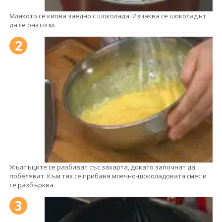
Млякото се кипва заедно с шоколада. Изчаква се шоколадът
да се разтопи.
2
Жълтъците се разбиват със захарта, докато започнат да
побеляват. Към тях се прибавя млечно-шоколадовата смес и
се разбърква.
3