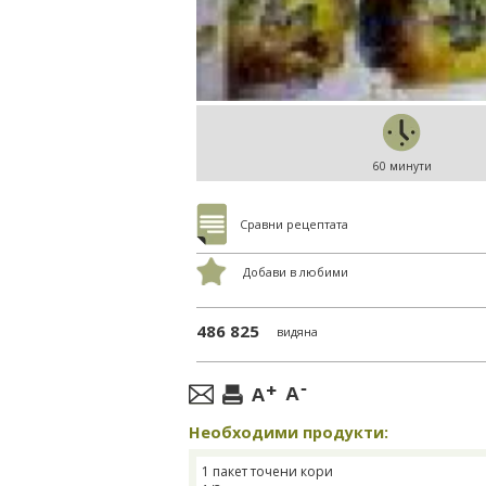
60 минути
Сравни рецептата
Добави в любими
486 825
видяна
Необходими продукти:
1 пакет точени кори