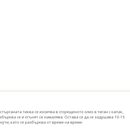
стърганата тиква се изсипва в сгорещеното олио в тиган с капак,
збърква се и огънят се намалява. Остава се да се задушава 10-15
нути, като се разбърква от време на време.