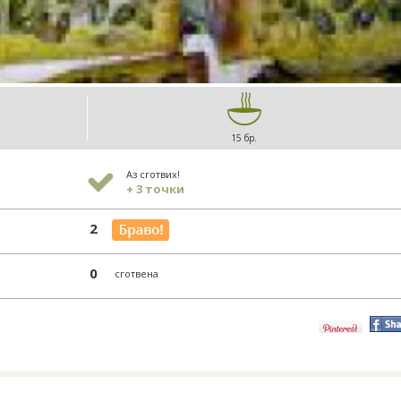
15 бр.
Аз сготвих!
+ 3 точки
2
0
сготвена