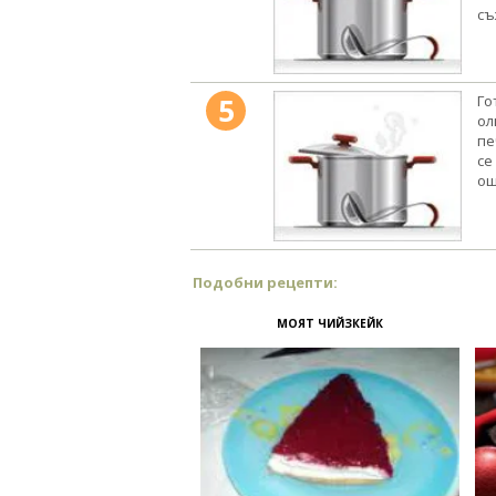
съ
5
Го
ол
пе
се
ощ
Подобни рецепти:
МОЯТ ЧИЙЗКЕЙК