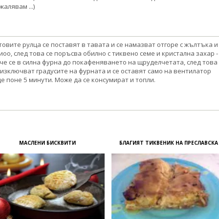
жалявам ...)
товите рулца се поставят в тавата и се намазват отгоре с жълтъка и
иоо, след това се поръсва обилно с тиквено семе и кристална захар -
че се в силна фурна до покафеняването на щруделчетата, след това
 изключват градусите на фурната и се оставят само на вентилатор
е поне 5 минути. Може да се консумират и топли.
МАСЛЕНИ БИСКВИТИ
БЛАГИЯТ ТИКВЕНИК НА ПРЕСЛАВСКА