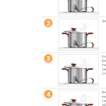
2
До
3
Ко
бл
Ра
за
ст
4
Вз
кв
та
об