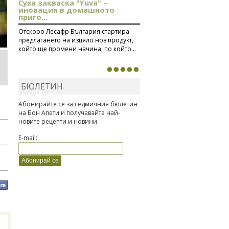
Суха закваска "Yuva" –
иновация в домашното
приго...
Отскоро Лесафр България стартира
предлагането на изцяло нов продукт,
който ще промени начина, по който...
БЮЛЕТИН
Абонирайте се за седмичния бюлетин
на Бон Апети и получавайте най-
новите рецепти и новини
E-mail: