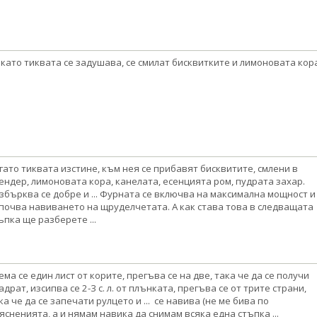
като тиквата се задушава, се смилат бисквитките и лимоновата кора
гато тиквата изстине, към нея се прибавят бисквитите, смлени в
ендер, лимоновата кора, канелата, есенцията ром, пудрата захар.
збърква се добре и ... Фурната се включва на максимална мощност и
почва навиването на щруделчетата. А как става това в следващата
ъпка ще разберете ...
ема се един лист от корите, прегъва се на две, така че да се получи
адрат, изсипва се 2-3 с. л. от плънката, прегъва се от трите страни,
ка че да се запечати рулцето и ... се навива (не ме бива по
ясненията, а и нямам навика да снимам всяка една стъпка ...