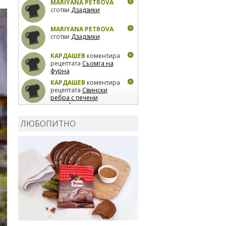
MARIYANA PETROVA
сготви
Дзадзики
MARIYANA PETROVA
сготви
Дзадзики
КАРДАШЕВ
коментира
рецептата
Сьомга на
фурна
КАРДАШЕВ
коментира
рецептата
Свински
ребра с печени
картофи
ВЛАДИМИРА
сготви
Пилешко с бяло вино и
ЛЮБОПИТНО
лимон
MARINA_VITA
коментира рецептата
Киноа със зеленчуци