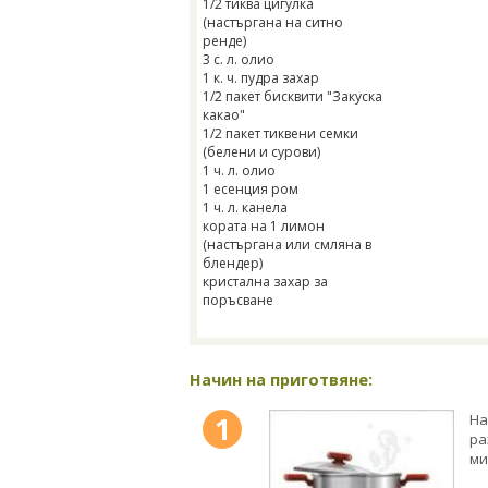
1/2 тиква цигулка
(настъргана на ситно
ренде)
3 с. л. олио
1 к. ч. пудра захар
1/2 пакет бисквити "Закуска
какао"
1/2 пакет тиквени семки
(белени и сурови)
1 ч. л. олио
1 есенция ром
1 ч. л. канела
кората на 1 лимон
(настъргана или смляна в
блендер)
кристална захар за
поръсване
Начин на приготвяне:
1
На
ра
ми