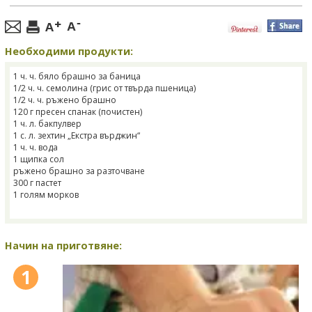
Необходими продукти:
1 ч. ч. бяло брашно за баница
1/2 ч. ч. семолина (грис от твърда пшеница)
1/2 ч. ч. ръжено брашно
120 г пресен спанак (почистен)
1 ч. л. бакпулвер
1 с. л. зехтин „Екстра върджин“
1 ч. ч. вода
1 щипка сол
ръжено брашно за разточване
300 г пастет
1 голям морков
Начин на приготвяне:
1