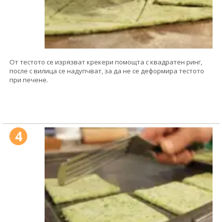
От тестото се изрязват крекери помощта с квадратен ринг,
после с вилица се надупчват, за да не се деформира тестото
при печене.
4