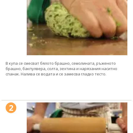
В купа се смесват бялото брашно, семолината, ръженото
брашно, бакпулвера, солта, зехтина и нарязания наситно
спанак. Налива се водата и се замесва гладко тесто.
2