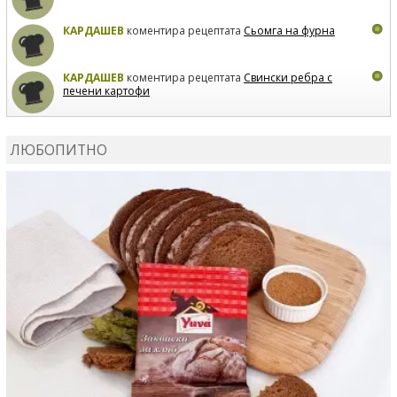
КАРДАШЕВ
коментира рецептата
Сьомга на фурна
КАРДАШЕВ
коментира рецептата
Свински ребра с
печени картофи
ВЛАДИМИРА
сготви
Пилешко с бяло вино и лимон
ЛЮБОПИТНО
MARINA_VITA
коментира рецептата
Киноа със
зеленчуци