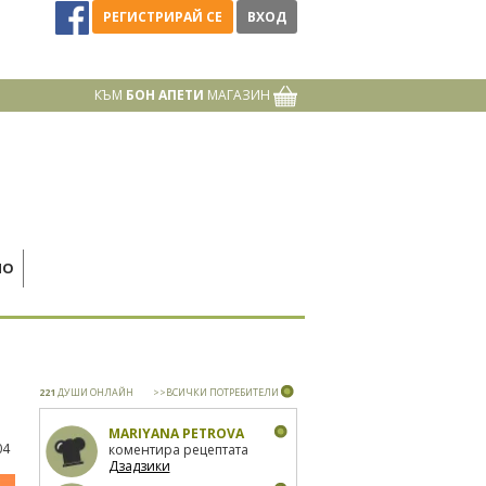
РЕГИСТРИРАЙ СЕ
ВХОД
КЪМ
БОН АПЕТИ
МАГАЗИН
НО
221
ДУШИ ОНЛАЙН
>>ВСИЧКИ ПОТРЕБИТЕЛИ
MARIYANA PETROVA
04
коментира рецептата
Дзадзики