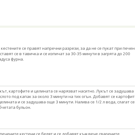
 кестените се правят напречни разрези, за да не се пукат при печен
ставят се в тавичка и се изпичат за 30-35 минути в загрята до 200
адуса фурна.
кът, картофите и целината се нарязват наситно. Лукът се задушава 
слото под капак за около 3 минути на тих огън. Добавят се картофит
целината и се задушава още 3 минути. Налива се 1/2 л вода, слагат се
бчетата бульон.
печените кестени се белят и се добавят към вече сварените