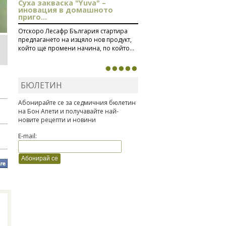
Суха закваска "Yuva" –
иновация в домашното
приго...
Отскоро Лесафр България стартира
предлагането на изцяло нов продукт,
който ще промени начина, по който...
БЮЛЕТИН
Абонирайте се за седмичния бюлетин
на Бон Апети и получавайте най-
новите рецепти и новини
E-mail: