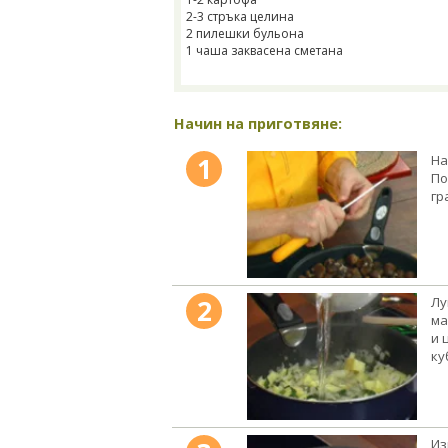
2-3 стръка целина
2 пилешки бульона
1 чаша заквасена сметана
Начин на приготвяне:
1
На
По
гр
2
Лу
ма
и 
ку
Из