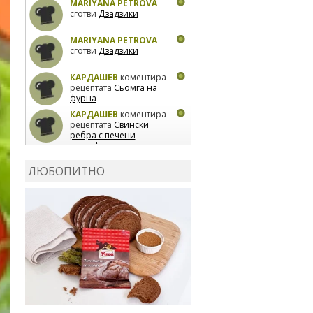
MARIYANA PETROVA
сготви
Дзадзики
MARIYANA PETROVA
сготви
Дзадзики
КАРДАШЕВ
коментира
рецептата
Сьомга на
фурна
КАРДАШЕВ
коментира
рецептата
Свински
ребра с печени
картофи
ВЛАДИМИРА
сготви
Пилешко с бяло вино и
ЛЮБОПИТНО
лимон
MARINA_VITA
коментира рецептата
Киноа със зеленчуци