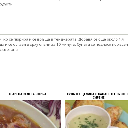
одукти.
ичко се пюрира и се връща в тенджерата. Добавя се още около 1 л
да и се оставя върху огъня за 10 минути. Супата се поднася поръсе
с сметана.
ШАРЕНА ЗЕЛЕВА ЧОРБА
СУПА ОТ ЦЕЛИНА С КАНАПЕ ОТ ПУШЕ
СИРЕНЕ