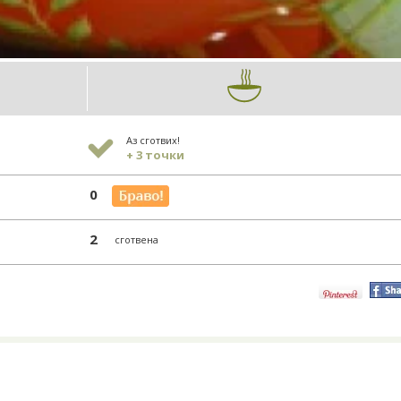
Аз сготвих!
+ 3 точки
0
2
сготвена