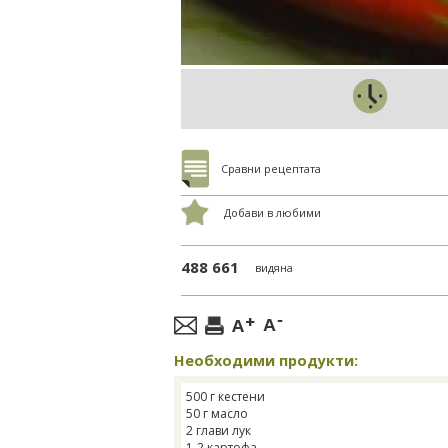
Сравни рецептата
Добави в любими
488 661
видяна
Необходими продукти:
500 г кестени
50 г масло
2 глави лук
1-2 картофа