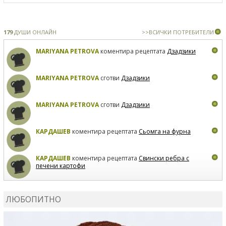
179
ДУШИ ОНЛАЙН
>>ВСИЧКИ ПОТРЕБИТЕЛИ
MARIYANA PETROVA
коментира рецептата
Дзадзики
MARIYANA PETROVA
сготви
Дзадзики
MARIYANA PETROVA
сготви
Дзадзики
КАРДАШЕВ
коментира рецептата
Сьомга на фурна
КАРДАШЕВ
коментира рецептата
Свински ребра с
печени картофи
ВЛАДИМИРА
сготви
Пилешко с бяло вино и лимон
ЛЮБОПИТНО
MARINA_VITA
коментира рецептата
Киноа със
зеленчуци