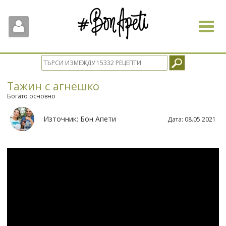
Toggle
navigat
Тажин с агнешко
Богато основно
Източник:
Бон Апети
Дата:
08.05.2021