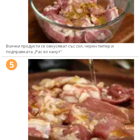
Всички продукти се овкусяват със сол, черен пипер и
подправката „Рас ел ханут“.
5