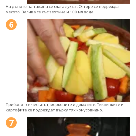
На дъното на тажина се слага лукът. Отгоре се подрежда
месото. Залива се със зехтина и 100 мл вода.
6
Прибавят се чесънът, морковите и доматите. Тиквичките и
картофите се подреждат върху тях конусовидно.
7