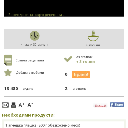
Зареждане на видео рецептата ...
4 часа и 30 минути
6 порции
Аз сготвих!
Сравни рецептата
+ 3 точки
Добави в любими
0
13 480
2
видяна
сготвена
Необходими продукти:
1 агнешка плешка (800 г обезкостено месо)