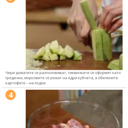
Чери доматите се разполовяват, тиквичките се оформят като
гредички, морковите се режат на едри кубчета, а обелените
картофите – на лодки.
4