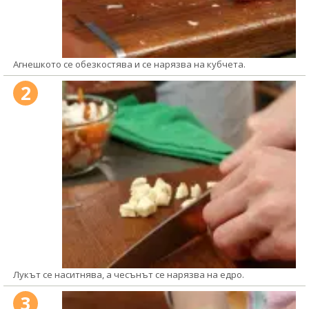
Агнешкото се обезкостява и се нарязва на кубчета.
2
Лукът се наситнява, а чесънът се нарязва на едро.
3