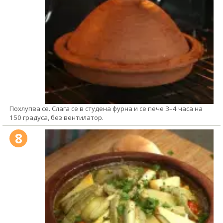
Похлупва се. Слага се в студена фурна и се пече 3–4 часа на
150 градуса, без вентилатор.
8