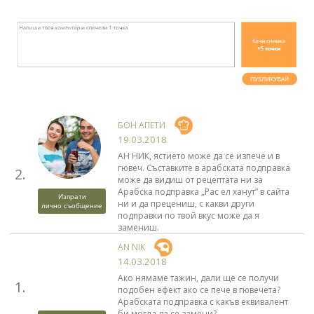
БОН АПЕТИ
19.03.2018
АН НИК, ястието може да се изпече и в
гювеч. Съставките в арабската подправка
2.
може да видиш от рецептата ни за
Арабска подправка „Рас ел ханут” в сайта
Изпрати
ни и да прецениш, с какви други
лично съобщение
подправки по твой вкус може да я
замениш.
AN NIK
14.03.2018
Ако нямаме тажин, дали ще се получи
1.
подобен ефект ако се пече в гювечета?
Арабската подправка с какъв еквивалент
би могла да се замени?