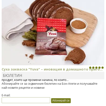
Суха закваска "Yuva" – иновация в домашното приго...
БЮЛЕТИН
Отскоро Лесафр България стартира предлагането на изцяло нов
продукт, който ще промени начина, по който...
Абонирайте се за седмичния бюлетин на Бон Апети и получавайте
най-новите рецепти и новини
E-mail: