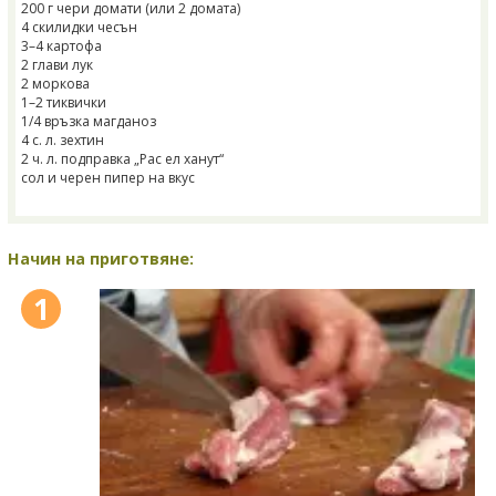
200 г чери домати (или 2 домата)
4 скилидки чесън
3–4 картофа
2 глави лук
2 моркова
1–2 тиквички
1/4 връзка магданоз
4 с. л. зехтин
2 ч. л. подправка „Рас ел ханут“
сол и черен пипер на вкус
Начин на приготвяне:
1