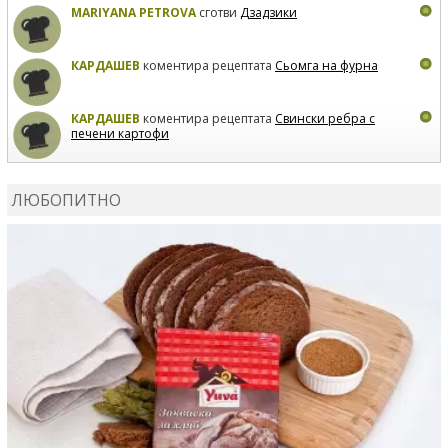
MARIYANA PETROVA
сготви
Дзадзики
КАРДАШЕВ
коментира рецептата
Сьомга на фурна
КАРДАШЕВ
коментира рецептата
Свински ребра с
печени картофи
ВЛАДИМИРА
сготви
Пилешко с бяло вино и лимон
ЛЮБОПИТНО
MARINA_VITA
коментира рецептата
Киноа със
зеленчуци