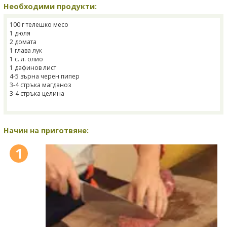
Необходими продукти:
100 г телешко месо
1 дюля
2 домата
1 глава лук
1 с. л. олио
1 дафинов лист
4-5 зърна черен пипер
3-4 стръка магданоз
3-4 стръка целина
Начин на приготвяне:
1