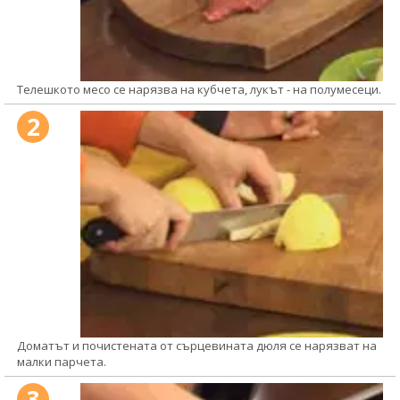
Телешкото месо се нарязва на кубчета, лукът - на полумесеци.
2
Доматът и почистената от сърцевината дюля се нарязват на
малки парчета.
3