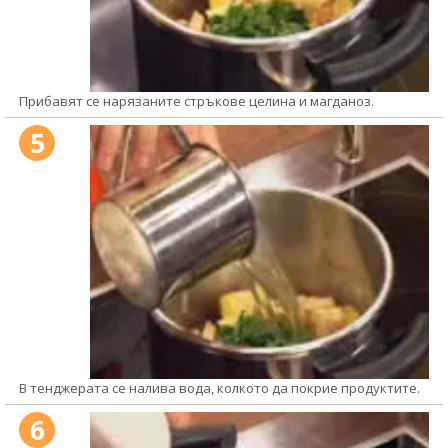
Прибавят се нарязаните стръкове целина и магданоз.
5
В тенджерата се налива вода, колкото да покрие продуктите.
6