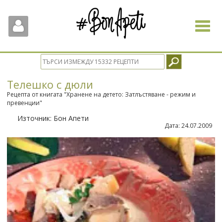
Toggle
navigat
Телешко с дюли
Рецепта от книгата "Хранене на детето: Затлъстяване - режим и
превенции"
Източник:
Бон Апети
Дата:
24.07.2009