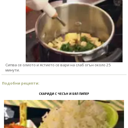
Сипва се олиото и ястието се вари на слаб огън около 25
минути.
Подобни рецепти:
СКАРИДИ С ЧЕСЪН И БЯЛ ПИПЕР