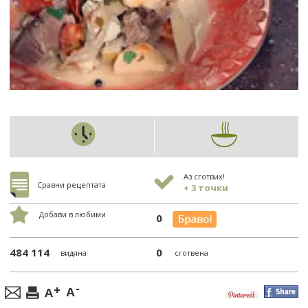
Аз сготвих!
Сравни рецептата
+ 3 точки
Добави в любими
0
484 114
0
видяна
сготвена