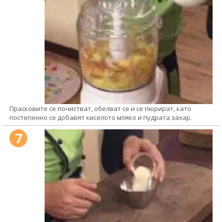
Прасковите се почистват, обелват се и се пюрират, като
постепенно се добавят киселото мляко и пудрата захар.
7