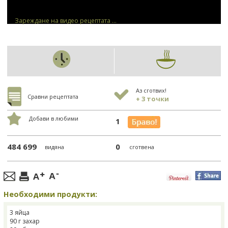
Зареждане на видео рецептата ...
Аз сготвих!
Сравни рецептата
+ 3 точки
Добави в любими
1
484 699
0
видяна
сготвена
Необходими продукти:
3 яйца
90 г захар