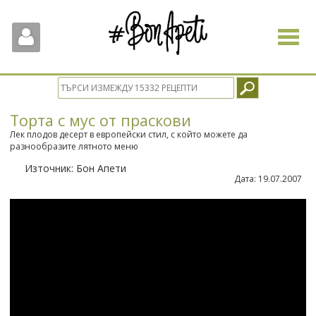
Toggle
navigat
Торта с мус от праскови
Лек плодов десерт в европейски стил, с който можете да
разнообразите лятното меню
Източник:
Бон Апети
Дата:
19.07.2007