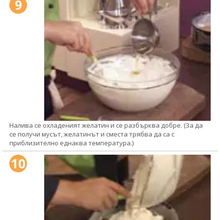
9
Налива се охладеният желатин и се разбърква добре. (За да
се получи мусът, желатинът и сместа трябва да са с
приблизително еднаква температура.)
10