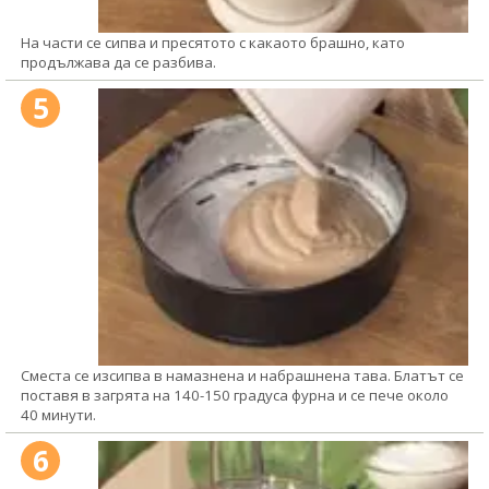
На части се сипва и пресятото с какаото брашно, като
продължава да се разбива.
5
Сместа се изсипва в намазнена и набрашнена тава. Блатът се
поставя в загрята на 140-150 градуса фурна и се пече около
40 минути.
6