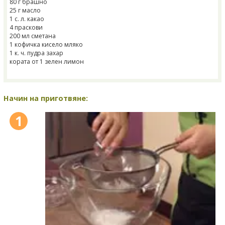
80 г брашно
25 г масло
1 с. л. какао
4 праскови
200 мл сметана
1 кофичка кисело мляко
1 к. ч. пудра захар
кората от 1 зелен лимон
Начин на приготвяне:
1