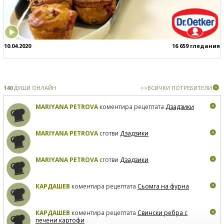
10.04.2020
16 659 гледания
140
ДУШИ ОНЛАЙН
>>ВСИЧКИ ПОТРЕБИТЕЛИ
MARIYANA PETROVA
коментира рецептата
Дзадзики
MARIYANA PETROVA
сготви
Дзадзики
MARIYANA PETROVA
сготви
Дзадзики
КАРДАШЕВ
коментира рецептата
Сьомга на фурна
КАРДАШЕВ
коментира рецептата
Свински ребра с
печени картофи