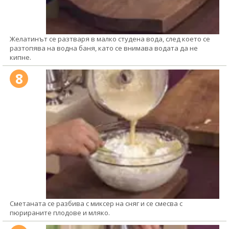
Желатинът се разтваря в малко студена вода, след което се
разтопява на водна баня, като се внимава водата да не
кипне.
8
Сметаната се разбива с миксер на сняг и се смесва с
пюрираните плодове и мляко.