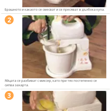
Брашното и какаото се смесват и се пресяват в дълбока купа.
2
Яйцата се разбиват с миксер, като при тях постепенно се
сипва захарта.
3