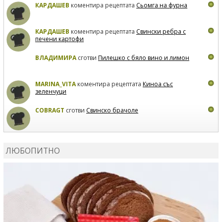
КАРДАШЕВ
коментира рецептата
Сьомга на фурна
КАРДАШЕВ
коментира рецептата
Свински ребра с
печени картофи
ВЛАДИМИРА
сготви
Пилешко с бяло вино и лимон
MARINA_VITA
коментира рецептата
Киноа със
зеленчуци
COBRAGT
сготви
Свинско брачоле
EVTEDI
сготви
Печени свински ребра
ЛЮБОПИТНО
DANKOLOVA
сготви
Фокача със синьо сирене, лук и
орехи