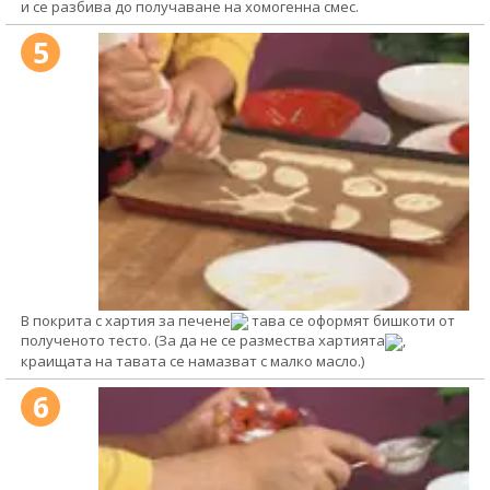
и се разбива до получаване на хомогенна смес.
5
В покрита с хартия за печене
тава се оформят бишкоти от
полученото тесто. (За да не се размества хартията
,
краищата на тавата се намазват с малко масло.)
6