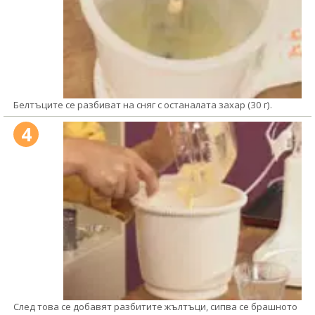
Белтъците се разбиват на сняг с останалата захар (30 г).
4
След това се добавят разбитите жълтъци, сипва се брашното