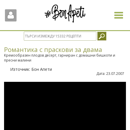
Toggle
navigat
Романтика с праскови за двама
Кремообразен плодов десерт, гарниран с домашни бишкоти и
пресни малини
Източник:
Бон Апети
Дата:
23.07.2007