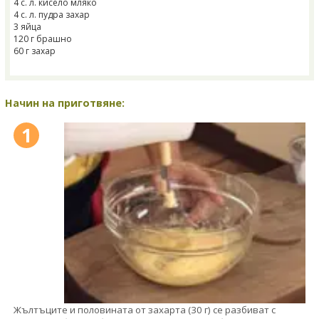
4 с. л. кисело мляко
4 с. л. пудра захар
3 яйца
120 г брашно
60 г захар
Начин на приготвяне:
1
Жълтъците и половината от захарта (30 г) се разбиват с