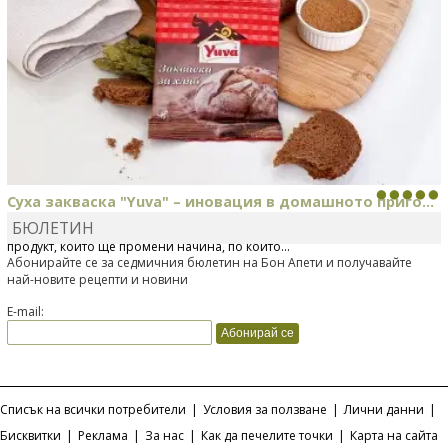
Суха закваска "Yuva" – иновация в домашното приго...
БЮЛЕТИН
Отскоро Лесафр България стартира предлагането на изцяло нов
продукт, който ще промени начина, по който...
Абонирайте се за седмичния бюлетин на Бон Апети и получавайте
най-новите рецепти и новини
E-mail:
Списък на всички потребители
|
Условия за ползване
|
Лични данни
|
Бисквитки
|
Реклама
|
За нас
|
Как да печелите точки
|
Карта на сайта