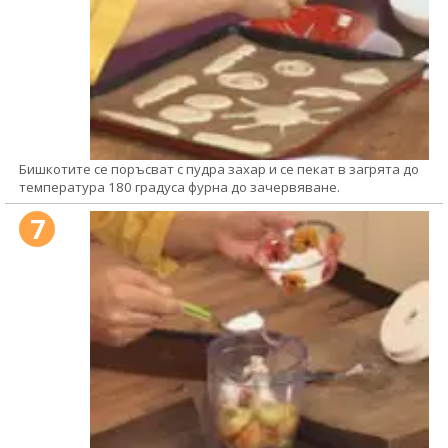
Бишкотите се поръсват с пудра захар и се пекат в загрята до
температура 180 градуса фурна до зачервяване.
7