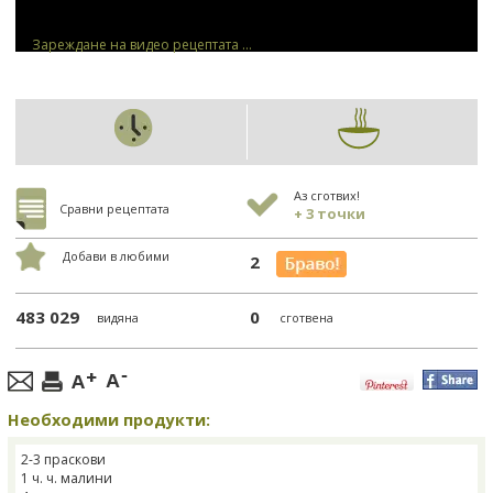
Зареждане на видео рецептата ...
Аз сготвих!
Сравни рецептата
+ 3 точки
Добави в любими
2
483 029
0
видяна
сготвена
Необходими продукти:
2-3 праскови
1 ч. ч. малини