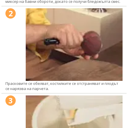
миксер на бавни обороти, докато се получи бледожълта смес.
2
Прасковите се обелват, костилките се отстраняват и плодът
се нарязва на парчета.
3