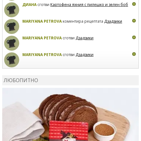
ДИАНА
сготви
Картофена яхния с пилешко и зелен боб
MARIYANA PETROVA
коментира рецептата
Дзадзики
MARIYANA PETROVA
сготви
Дзадзики
MARIYANA PETROVA
сготви
Дзадзики
КАРДАШЕВ
коментира рецептата
Сьомга на фурна
ЛЮБОПИТНО
КАРДАШЕВ
коментира рецептата
Свински ребра с
печени картофи