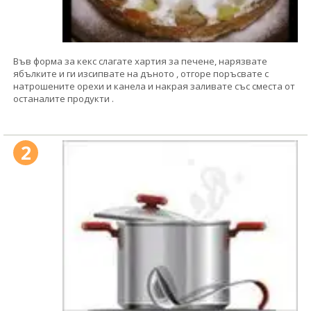
Във форма за кекс слагате хартия за печене, нарязвате
ябълките и ги изсипвате на дъното , отгоре поръсвате с
натрошените орехи и канела и накрая заливате със сместа от
останалите продукти .
2