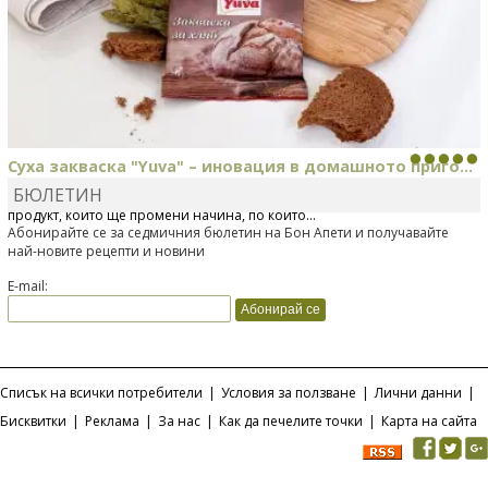
Суха закваска "Yuva" – иновация в домашното приго...
БЮЛЕТИН
Отскоро Лесафр България стартира предлагането на изцяло нов
продукт, който ще промени начина, по който...
Абонирайте се за седмичния бюлетин на Бон Апети и получавайте
най-новите рецепти и новини
E-mail:
Списък на всички потребители
|
Условия за ползване
|
Лични данни
|
Бисквитки
|
Реклама
|
За нас
|
Как да печелите точки
|
Карта на сайта