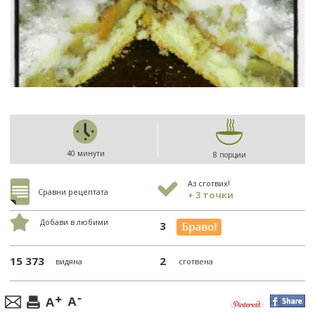
40 минути
8 порции
Аз сготвих!
Сравни рецептата
+ 3 точки
Добави в любими
3
15 373
2
видяна
сготвена