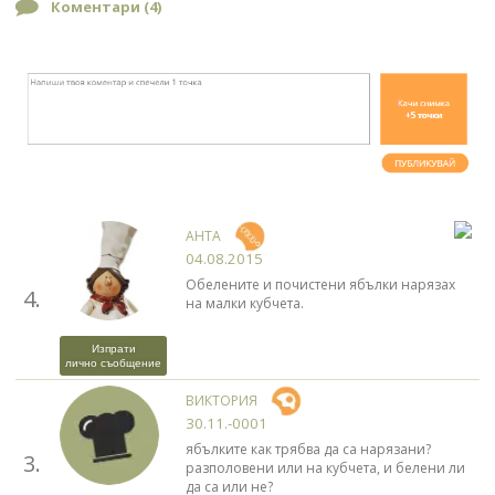
Коментари (
4
)
АНТА
04.08.2015
Обелените и почистени ябълки нарязах
4.
на малки кубчета.
Изпрати
лично съобщение
ВИКТОРИЯ
30.11.-0001
ябълките как трябва да са нарязани?
3.
разполовени или на кубчета, и белени ли
да са или не?