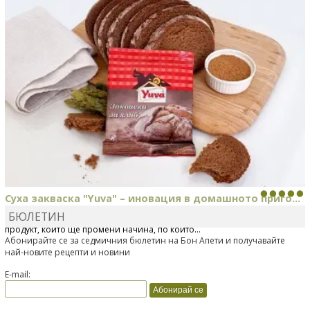
Суха закваска "Yuva" – иновация в домашното приго...
БЮЛЕТИН
Отскоро Лесафр България стартира предлагането на изцяло нов
продукт, който ще промени начина, по който...
Абонирайте се за седмичния бюлетин на Бон Апети и получавайте
най-новите рецепти и новини
E-mail: