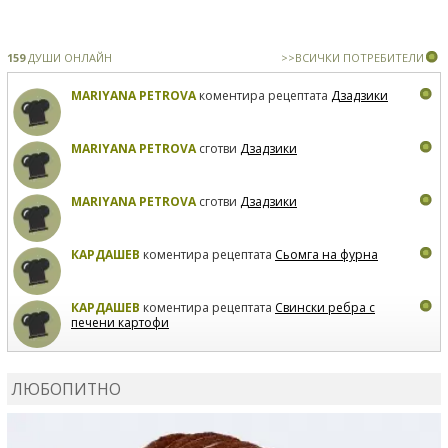
159
ДУШИ ОНЛАЙН
>>ВСИЧКИ ПОТРЕБИТЕЛИ
MARIYANA PETROVA
коментира рецептата
Дзадзики
MARIYANA PETROVA
сготви
Дзадзики
MARIYANA PETROVA
сготви
Дзадзики
КАРДАШЕВ
коментира рецептата
Сьомга на фурна
КАРДАШЕВ
коментира рецептата
Свински ребра с
печени картофи
ВЛАДИМИРА
сготви
Пилешко с бяло вино и лимон
ЛЮБОПИТНО
MARINA_VITA
коментира рецептата
Киноа със
зеленчуци