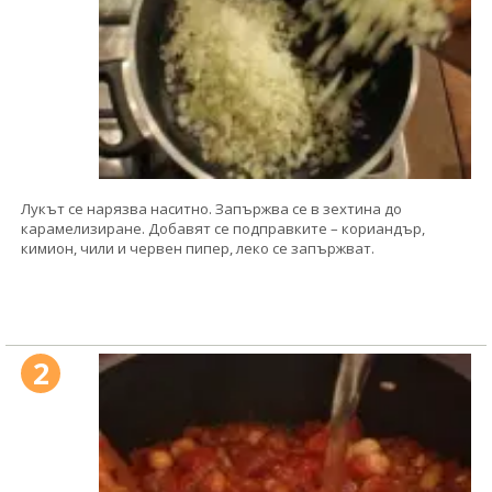
Лукът се нарязва наситно. Запържва се в зехтина до
карамелизиране. Добавят се подправките – кориандър,
кимион, чили и червен пипер, леко се запържват.
2