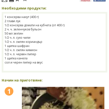
Необходими продукти:
1 консерва нахут (400 г)
2 глави лук
1/2 консерва домати на кубчета (от 400 г)
2 ч. ч. зеленчуков бульон
50 мл зехтин
1/2 ч. л. сухо чили
1/2 ч. л. смлян кориандър
1 щипка шафран
1/2 ч. л. смлян кимион
1/2 ч. л. червен пипер
1 щипка канела
сол и черен пипер на вкус
Начин на приготвяне:
1