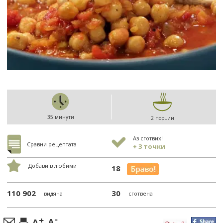
35 минути
2 порции
Аз сготвих!
Сравни рецептата
+ 3 точки
Добави в любими
18
110 902
30
видяна
сготвена