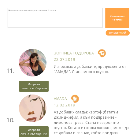
ЗОРНИЦА ТОДОРОВА
22.07.2019
Използвах и добавките, предложени от
11.
"АМАДА". Стана много вкусно.
Изпрати
лично съобщение
AMADA
12.02.2019
Аз добавих сладък картоф (батат) и
джинджифил, а към подправките -
10.
лимонова трева. Стана невероятно
вкусно. Когато е готова яхнията, може да
Изпрати
се добави и спанак, който придава
лично съобщение