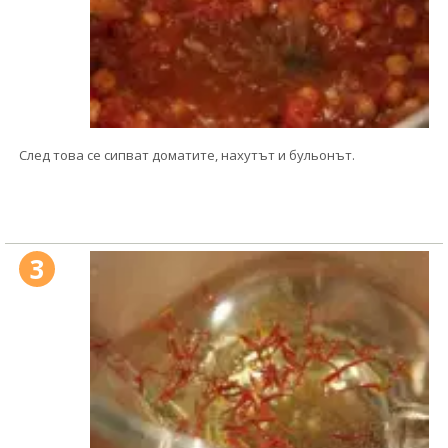
След това се сипват доматите, нахутът и бульонът.
3