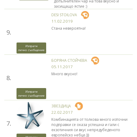
допълнителен чар на това вкусно и
засищащо ястие :)
DESI STOILOVA
11.02.2019
Стана невероятна!
9.
Изпрати
лично съобщение
БОРЯНА СТОЙЧЕВА
05.11.2017
Много вкусно!
8.
Изпрати
лично съобщение
ЗВЕЗДИЦА
22.02.2017
Комбинацията от толкова много източни
7.
подправки се оказа успешна и гали с
екзотичния си вкус непредубеденото
европейско небце.)))