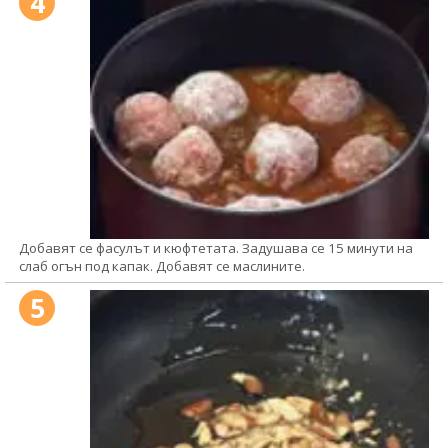
4
Добавят се фасулът и кюфтетата. Задушава се 15 минути на
слаб огън под капак. Добавят се маслините.
5