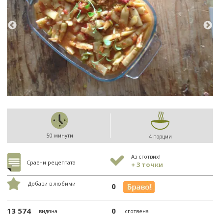
50 минути
4 порции
Аз сготвих!
Сравни рецептата
+ 3 точки
Добави в любими
0
13 574
0
видяна
сготвена