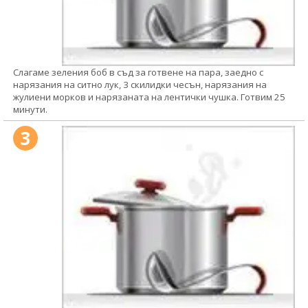
Слагаме зеления боб в съд за готвене на пара, заедно с
нарязания на ситно лук, 3 скилидки чесън, нарязания на
жулиени морков и нарязаната на лентички чушка. Готвим 25
минути.
3