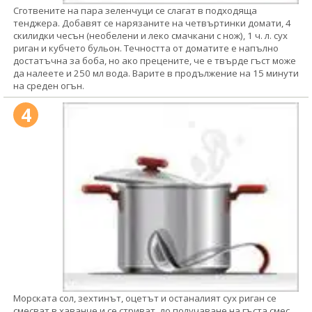
Сготвените на пара зеленчуци се слагат в подходяща
тенджера. Добавят се нарязаните на четвъртинки домати, 4
скилидки чесън (необелени и леко смачкани с нож), 1 ч. л. сух
риган и кубчето бульон. Течността от доматите е напълно
достатъчна за боба, но ако прецените, че е твърде гъст може
да налеете и 250 мл вода. Варите в продължение на 15 минути
на среден огън.
4
Морската сол, зехтинът, оцетът и останалият сух риган се
смесват в хаванче и се стриват, до получаване на гъста смес.