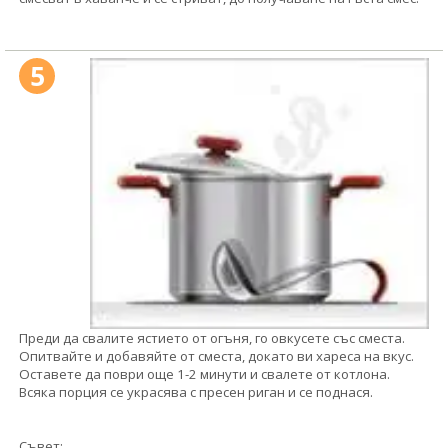
5
Преди да свалите ястието от огъня, го овкусете със сместа.
Опитвайте и добавяйте от сместа, докато ви хареса на вкус.
Оставете да поври още 1-2 минути и свалете от котлона.
Всяка порция се украсява с пресен риган и се поднася.
Съвет: