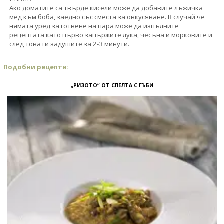
Ако доматите са твърде кисели може да добавите лъжичка
мед към боба, заедно със сместа за овкусяване. В случай че
нямата уред за готвене на пара може да изпълните
рецептата като първо запържите лука, чесъна и морковите и
след това ги задушите за 2-3 минути.
Подобни рецепти:
„РИЗОТО“ ОТ СПЕЛТА С ГЪБИ