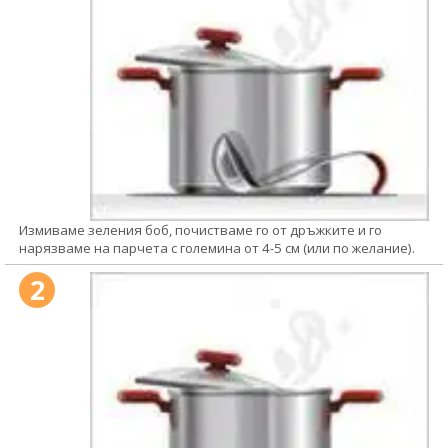
Измиваме зеления боб, почистваме го от дръжките и го
нарязваме на парчета с големина от 4-5 см (или по желание).
2