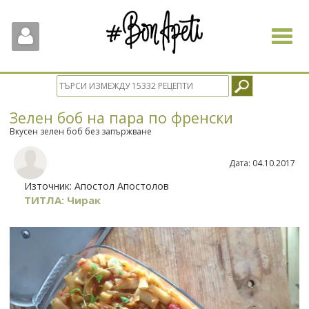
Toggle
navigat
Зелен боб на пара по френски
Вкусен зелен боб без запържване
Дата:
04.10.2017
Източник:
Апостол Апостолов
ТИТЛА: Чирак