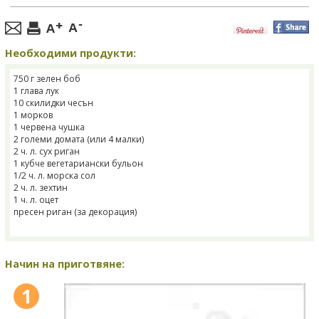
Необходими продукти:
750 г зелен боб
1 глава лук
10 скилидки чесън
1 морков
1 червена чушка
2 големи домата (или 4 малки)
2 ч. л. сух риган
1 кубче вегетариански бульон
1/2 ч. л. морска сол
2 ч. л. зехтин
1 ч. л. оцет
пресен риган (за декорация)
Начин на приготвяне:
1