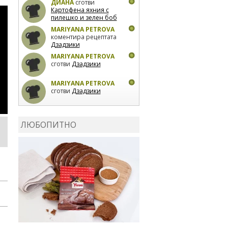
ДИАНА
сготви
Картофена яхния с
пилешко и зелен боб
MARIYANA PETROVA
коментира рецептата
Дзадзики
MARIYANA PETROVA
сготви
Дзадзики
MARIYANA PETROVA
сготви
Дзадзики
КАРДАШЕВ
коментира
рецептата
Сьомга на
ЛЮБОПИТНО
фурна
КАРДАШЕВ
коментира
рецептата
Свински
ребра с печени
картофи