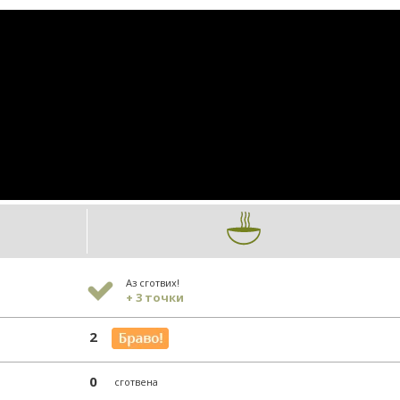
Аз сготвих!
+ 3 точки
2
0
сготвена