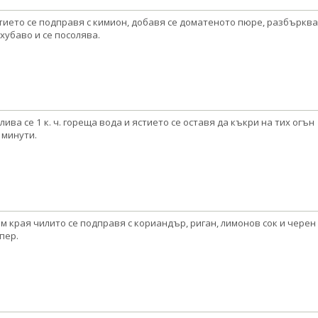
тието се подправя с кимион, добавя се доматеното пюре, разбърква
 хубаво и се посолява.
лива се 1 к. ч. гореща вода и ястието се оставя да къкри на тих огън
 минути.
м края чилито се подправя с кориандър, риган, лимонов сок и черен
пер.