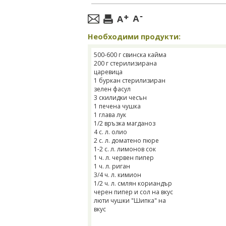
Необходими продукти:
500-600 г свинска кайма
200 г стерилизирана
царевица
1 буркан стерилизиран
зелен фасул
3 скилидки чесън
1 печена чушка
1 глава лук
1/2 връзка магданоз
4 с. л. олио
2 с. л. доматено пюре
1-2 с. л. лимонов сок
1 ч. л. червен пипер
1 ч. л. риган
3/4 ч. л. кимион
1/2 ч. л. смлян кориандър
черен пипер и сол на вкус
люти чушки "Шипка" на
вкус