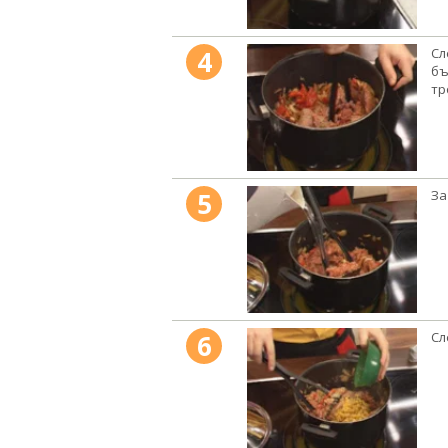
4
Сл
бъ
тр
5
За
6
Сл