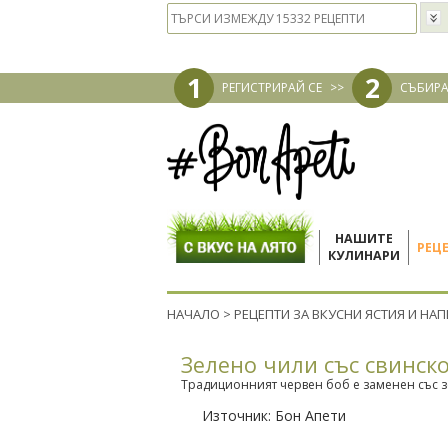
1
2
РЕГИСТРИРАЙ СЕ
>>
СЪБИРА
НАШИТЕ
РЕЦ
КУЛИНАРИ
НАЧАЛО
>
РЕЦЕПТИ ЗА ВКУСНИ ЯСТИЯ И НА
Зелено чили със свинск
Традиционният червен боб е заменен със зе
Източник:
Бон Апети