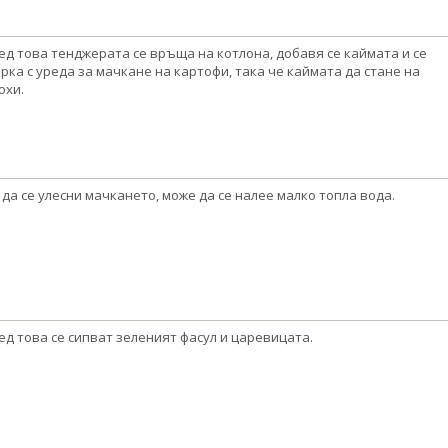
ед това тенджерата се връща на котлона, добавя се каймата и се
рка с уреда за мачкане на картофи, така че каймата да стане на
охи.
 да се улесни мачкането, може да се налее малко топла вода.
ед това се сипват зеленият фасул и царевицата.