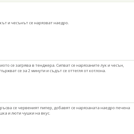
кът и чесънът се нарязват наедро.
иото се загрява в тенджера. Сипват се нарязаните лук и чесън,
пържват се за 2 минути и съдът се оттегля от котлона.
ръсва се червеният пипер, добавят се нарязаната наедро печена
шка и люти чушки на вкус.