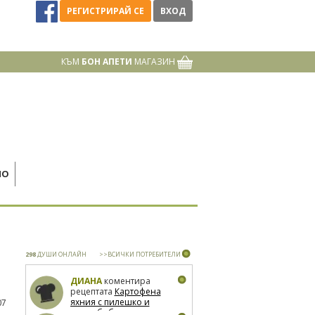
РЕГИСТРИРАЙ СЕ
ВХОД
КЪМ
БОН АПЕТИ
МАГАЗИН
НО
298
ДУШИ ОНЛАЙН
>>ВСИЧКИ ПОТРЕБИТЕЛИ
ДИАНА
коментира
рецептата
Картофена
яхния с пилешко и
07
зелен боб