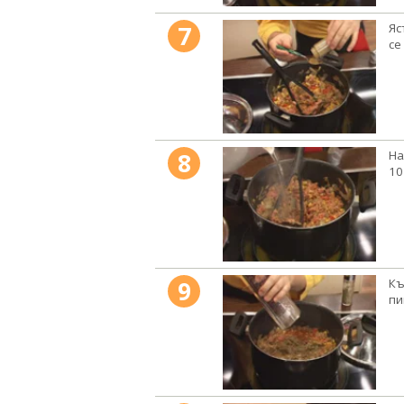
7
Яс
се
8
На
10
9
Къ
пи