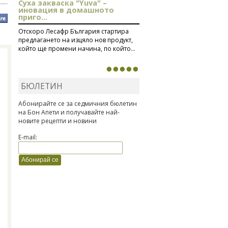
Суха закваска "Yuva" –
иновация в домашното
приго...
Отскоро Лесафр България стартира
предлагането на изцяло нов продукт,
който ще промени начина, по който...
БЮЛЕТИН
Абонирайте се за седмичния бюлетин
на Бон Апети и получавайте най-
новите рецепти и новини
E-mail: