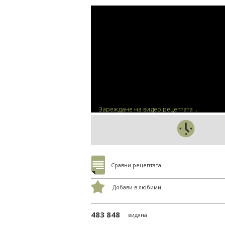
Зареждане на видео рецептата ...
Сравни рецептата
Добави в любими
483 848
видяна