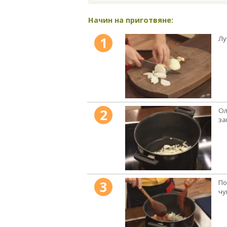
Начин на приготвяне:
1
Лу
2
Ол
за
3
По
чу