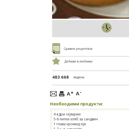
Сравни рецептата
Добави в любими
483 668
видяна
Необходими продукти:
4 едри скумрии
5-6 питки хляб за сандвич
1 глава кромид лук
1-2 с. л. нишесте