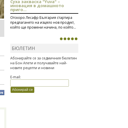
Суха закваска "Yuva" –
иновация в домашното
приго...
Отскоро Лесафр България стартира
предлагането на изцяло нов продукт,
който ще промени начина, по който...
БЮЛЕТИН
Абонирайте се за седмичния бюлетин
на Бон Апети и получавайте най-
новите рецепти и новини
E-mail: