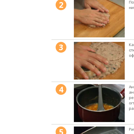
2
По
ни
3
Ка
сп
оф
4
Ан
ан
ре
ог
ра
5
Ри