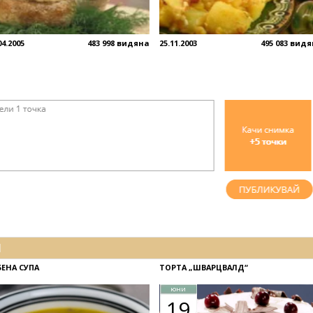
04.2005
483 998 видяна
25.11.2003
495 083 вид
И
БЕНА СУПА
ТОРТА „ШВАРЦВАЛД“
юни
19