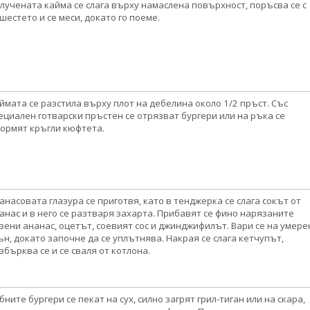
лучената кайма се слага върху намаслена повърхност, поръсва се с
шестето и се меси, докато го поеме.
ймата се разстила върху плот на дебелина около 1/2 пръст. Със
ециален готварски пръстен се отрязват бургери или на ръка се
ормят кръгли кюфтета.
анасовата глазура се приготвя, като в тенджерка се слага сокът от
анас и в него се разтваря захарта. Прибавят се фино нарязаните
зени ананас, оцетът, соевият сос и джинджифилът. Вари се на умере
ън, докато започне да се уплътнява. Накрая се слага кетчупът,
збърква се и се сваля от котлона.
бните бургери се пекат на сух, силно загрят грил-тиган или на скара,