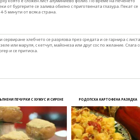
рху която е сложен лист алуминиево фолио. По време на печенето
еки от бургерите се залива обилно с приготвената глазура. Пекат се
 4-5 минути от всяка страна.
и сервиране хлебчето се разрязва през средата и се гарнира с лист
 зеле или маруля, с кетчуп, майонеза или друг сос по желание. Слага с
ргер и се притиска.
ЪЛНЕНИ ПЕЧУРКИ С ХУМУС И СИРЕНЕ
РОДОПСКА КАРТОФЕНА РАЗЯДКА