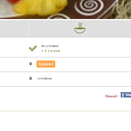
Аз сготвих!
+ 3 точки
0
0
сготвена