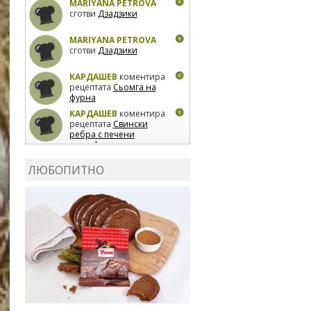
MARIYANA PETROVA
сготви
Дзадзики
MARIYANA PETROVA
сготви
Дзадзики
КАРДАШЕВ
коментира
рецептата
Сьомга на
фурна
КАРДАШЕВ
коментира
рецептата
Свински
ребра с печени
картофи
ВЛАДИМИРА
сготви
Пилешко с бяло вино и
ЛЮБОПИТНО
лимон
MARINA_VITA
коментира рецептата
Киноа със зеленчуци