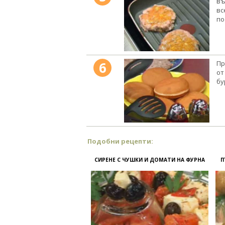
въ
вс
по
6
Пр
от
бу
Подобни рецепти:
СИРЕНЕ С ЧУШКИ И ДОМАТИ НА ФУРНА
П