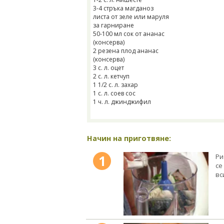
3-4 стръка магданоз
листа от зеле или маруля
за гарниране
50-100 мл сок от ананас
(консерва)
2 резена плод ананас
(консерва)
3 с. л. оцет
2 с. л. кетчуп
1 1/2 с. л. захар
1 с. л. соев сос
1 ч. л. джинджифил
Начин на приготвяне:
1
Ри
се
вс