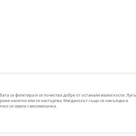
бата се филетира и се почиства добре от останали малки кости. Лук
 реже наситно или се настъргва. Магданозът също се накълцва и
ичко се смила с месомелачка.