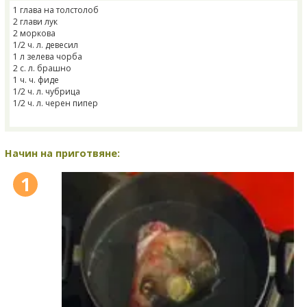
1 глава на толстолоб
2 глави лук
2 моркова
1/2 ч. л. девесил
1 л зелева чорба
2 с. л. брашно
1 ч. ч. фиде
1/2 ч. л. чубрица
1/2 ч. л. черен пипер
Начин на приготвяне:
1