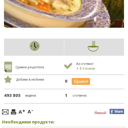
Аз сготвих!
Сравни рецептата
+ 3 точки
Добави в любими
0
493 805
1
видяна
сготвена
Необходими продукти: