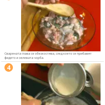
Сварената глава се обезкостява, след което се прибавят
фидето и зелевата чорба.
4