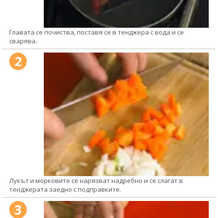
Главата се почиства, поставя се в тенджера с вода и се
сварява.
2
Лукът и морковите се нарязват надребно и се слагат в
тенджерата заедно с подправките.
3