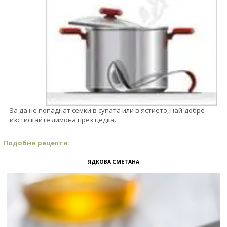
За да не попаднат семки в супата или в ястието, най-добре
изстискайте лимона през цедка.
Подобни рецепти:
ЯДКОВА СМЕТАНА