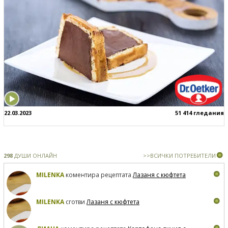
22.03.2023
51 414 гледания
298
ДУШИ ОНЛАЙН
>>ВСИЧКИ ПОТРЕБИТЕЛИ
MILENKA
коментира рецептата
Лазаня с кюфтета
MILENKA
сготви
Лазаня с кюфтета