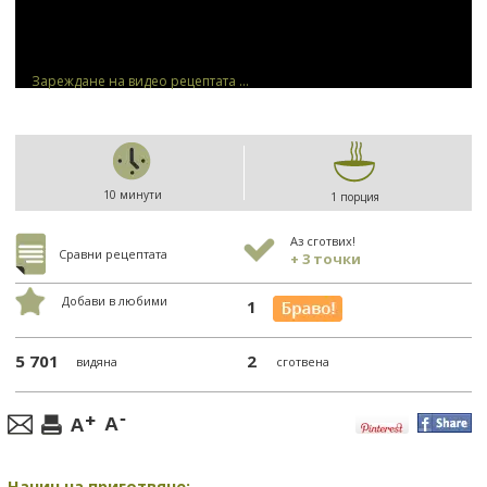
Зареждане на видео рецептата ...
10 минути
1 порция
Аз сготвих!
Сравни рецептата
+ 3 точки
Добави в любими
1
5 701
2
видяна
сготвена
Начин на приготвяне: