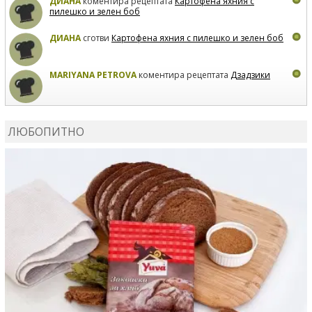
ДИАНА
коментира рецептата
Картофена яхния с
пилешко и зелен боб
ДИАНА
сготви
Картофена яхния с пилешко и зелен боб
MARIYANA PETROVA
коментира рецептата
Дзадзики
MARIYANA PETROVA
сготви
Дзадзики
ЛЮБОПИТНО
MARIYANA PETROVA
сготви
Дзадзики