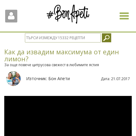
Toggle
navigat
Как да извадим максимума от един
лимон?
За още повече цитрусова свежест в любимите ястия
Източник:
Бон Апети
Дата:
21.07.2017