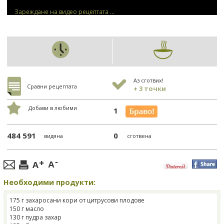
Зареждане на видео рецептата ...
Аз сготвих!
Сравни рецептата
+ 3 точки
Добави в любими
1
484 591
0
видяна
сготвена
Необходими продукти:
175 г захаросани кори от цитрусови плодове
150 г масло
130 г пудра захар