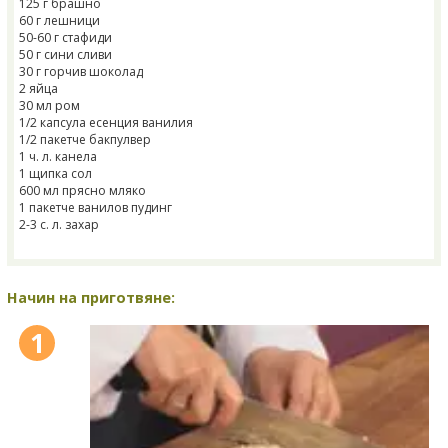
125 г брашно
60 г лешници
50-60 г стафиди
50 г сини сливи
30 г горчив шоколад
2 яйца
30 мл ром
1/2 капсула есенция ванилия
1/2 пакетче бакпулвер
1 ч. л. канела
1 щипка сол
600 мл прясно мляко
1 пакетче ванилов пудинг
2-3 с. л. захар
Начин на приготвяне:
1