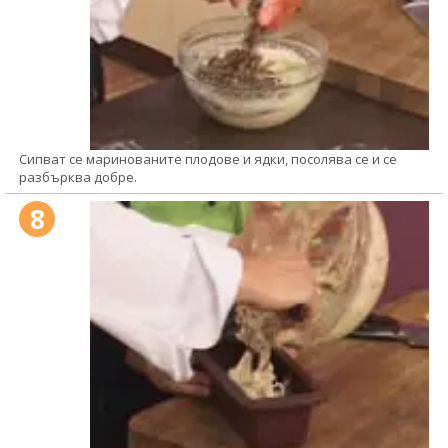
Сипват се маринованите плодове и ядки, посолява се и се
разбърква добре.
8