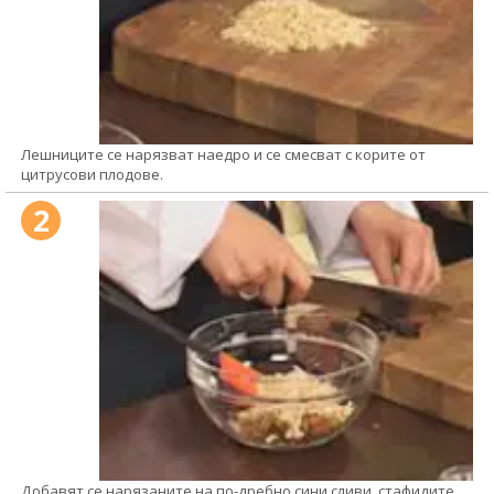
Лешниците се нарязват наедро и се смесват с корите от
цитрусови плодове.
2
Добавят се нарязаните на по-дребно сини сливи, стафидите,