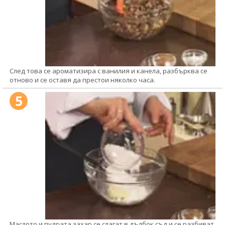
След това се ароматизира с ванилия и канела, разбърква се
отново и се оставя да престои няколко часа.
5
Маслото и пудрата захар се слагат в дълбок съд и се разбиват