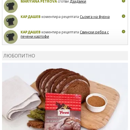
MARIYANA PETROVA
сготви
Дзадзики
КАРДАШЕВ
коментира рецептата
Сьомга на фурна
КАРДАШЕВ
коментира рецептата
Свински ребра с
печени картофи
ВЛАДИМИРА
сготви
Пилешко с бяло вино и лимон
ЛЮБОПИТНО
MARINA_VITA
коментира рецептата
Киноа със
зеленчуци