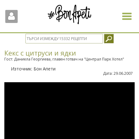
Toggle
navigat
Кекс с цитруси и ядки
Гост: Даниела Георгиева, главен готвач на "Централ Парк Хотел"
Източник:
Бон Апети
Дата:
29.06.2007