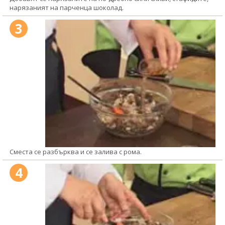
нарязаният на парченца шоколад.
3
Сместа се разбърква и се залива с рома.
4