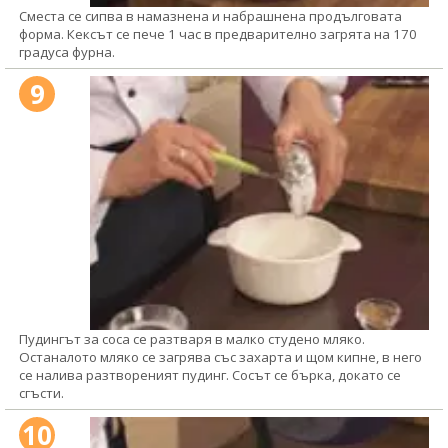
Сместа се сипва в намазнена и набрашнена продълговата
форма. Кексът се пече 1 час в предварително загрята на 170
градуса фурна.
9
Пудингът за соса се разтваря в малко студено мляко.
Останалото мляко се загрява със захарта и щом кипне, в него
се налива разтвореният пудинг. Сосът се бърка, докато се
сгъсти.
10