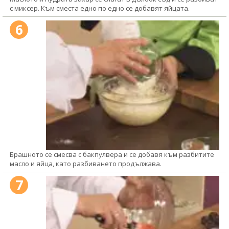
с миксер. Към сместа едно по едно се добавят яйцата.
6
Брашното се смесва с бакпулвера и се добавя към разбитите
масло и яйца, като разбиването продължава.
7