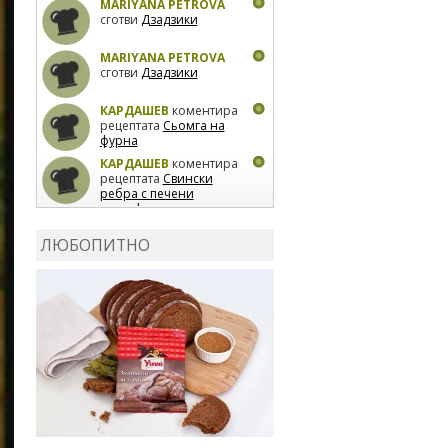
MARIYANA PETROVA
сготви
Дзадзики
MARIYANA PETROVA
сготви
Дзадзики
КАРДАШЕВ
коментира
рецептата
Сьомга на
фурна
КАРДАШЕВ
коментира
рецептата
Свински
ребра с печени
картофи
ВЛАДИМИРА
сготви
Пилешко с бяло вино и
ЛЮБОПИТНО
лимон
MARINA_VITA
коментира рецептата
Киноа със зеленчуци