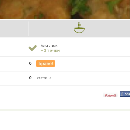
Аз сготвих!
+ 3 точки
0
0
сготвена