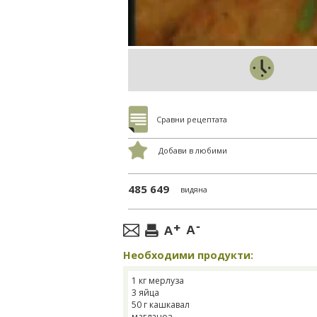
Сравни рецептата
Добави в любими
485 649
видяна
Необходими продукти:
1 кг мерлуза
3 яйца
50 г кашкавал
магданоз