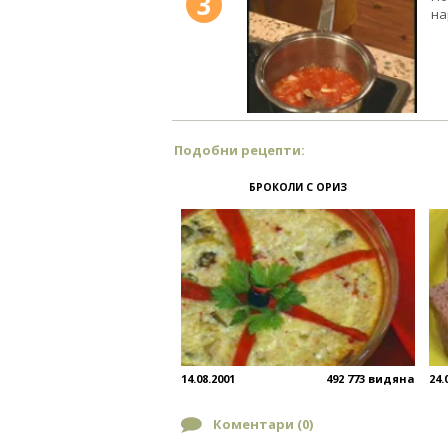
3
на
Подобни рецепти:
БРОКОЛИ С ОРИЗ
14.08.2001
492 773 видяна
24.
Коментари (
0
)