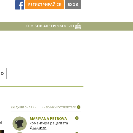
РЕГИСТРИРАЙ СЕ
ВХОД
КЪМ
БОН АПЕТИ
МАГАЗИН
НО
330
ДУШИ ОНЛАЙН
>>ВСИЧКИ ПОТРЕБИТЕЛИ
MARIYANA PETROVA
01
коментира рецептата
Дзадзики