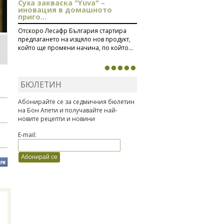
Суха закваска "Yuva" –
иновация в домашното
приго...
Отскоро Лесафр България стартира
предлагането на изцяло нов продукт,
който ще промени начина, по който...
БЮЛЕТИН
Абонирайте се за седмичния бюлетин
на Бон Апети и получавайте най-
новите рецепти и новини
E-mail: