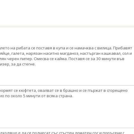
лето на рибата се поставя в купа и се намачква с вилица. Прибавят
 яйце, галета, нарязан наситно магданоз, настърган кашкавал, сол и
лян черен пипер. Омесва се кайма. Поставя се за 30 минути във
изер, за да стегне.
ормят се кюфтета, овалват се в брашно и се пържат в сгорещено
ио по около 5 минути от всяка страна.
дходящо е да се поднесат със сгъстен доматен сос и поръсени с