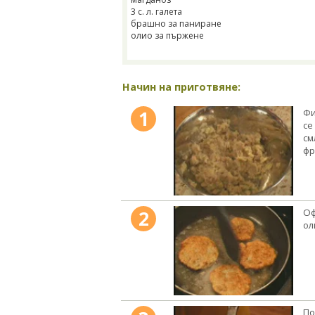
3 с. л. галета
брашно за паниране
олио за пържене
Начин на приготвяне:
1
Фи
се
см
фр
2
Оф
ол
По