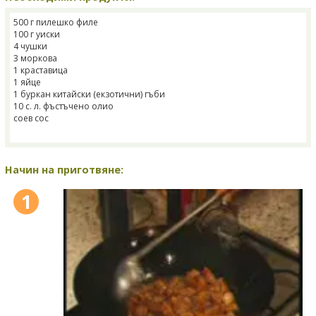
500 г пилешко филе
100 г уиски
4 чушки
3 моркова
1 краставица
1 яйце
1 буркан китайски (екзотични) гъби
10 с. л. фъстъчено олио
соев сос
Начин на приготвяне:
1