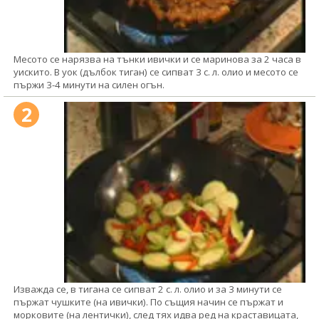
Месото се нарязва на тънки ивички и се маринова за 2 часа в
уискито. В уок (дълбок тиган) се сипват 3 с. л. олио и месото се
пържи 3-4 минути на силен огън.
2
Изважда се, в тигана се сипват 2 с. л. олио и за 3 минути се
пържат чушките (на ивички). По същия начин се пържат и
морковите (на лентички), след тях идва ред на краставицата,