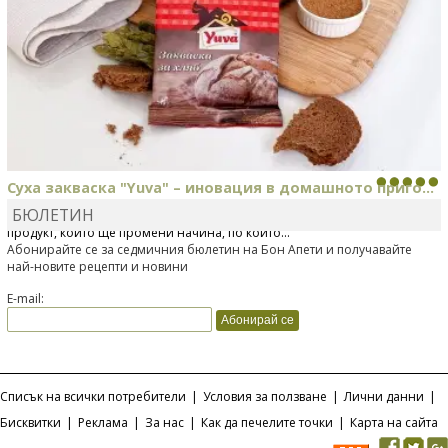
Суха закваска "Yuva" – иновация в домашното приго...
БЮЛЕТИН
Отскоро Лесафр България стартира предлагането на изцяло нов
продукт, който ще промени начина, по който...
Абонирайте се за седмичния бюлетин на Бон Апети и получавайте
най-новите рецепти и новини
E-mail:
Списък на всички потребители
|
Условия за ползване
|
Лични данни
|
Бисквитки
|
Реклама
|
За нас
|
Как да печелите точки
|
Карта на сайта