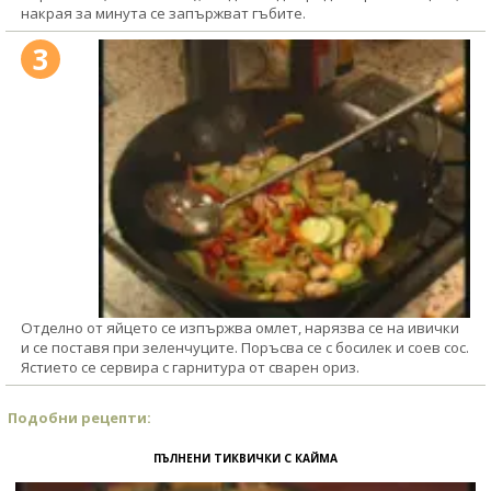
накрая за минута се запържват гъбите.
3
Отделно от яйцето се изпържва омлет, нарязва се на ивички
и се поставя при зеленчуците. Поръсва се с босилек и соев сос.
Ястието се сервира с гарнитура от сварен ориз.
Подобни рецепти:
ПЪЛНЕНИ ТИКВИЧКИ С КАЙМА