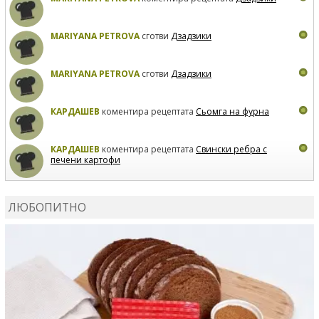
MARIYANA PETROVA
сготви
Дзадзики
MARIYANA PETROVA
сготви
Дзадзики
КАРДАШЕВ
коментира рецептата
Сьомга на фурна
КАРДАШЕВ
коментира рецептата
Свински ребра с
печени картофи
ВЛАДИМИРА
сготви
Пилешко с бяло вино и лимон
ЛЮБОПИТНО
MARINA_VITA
коментира рецептата
Киноа със
зеленчуци