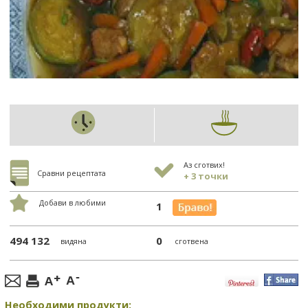
Аз сготвих!
Сравни рецептата
+ 3 точки
Добави в любими
1
494 132
0
видяна
сготвена
Необходими продукти: