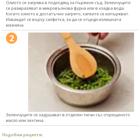
Олиото се загрява в подходящ за пържене съд. Зеленчуците
се размразяват в микровълнова фурна или в хладка вода.
Когато олиото е достатъчно загрято, хапките се изпържват.
Изваждат се върху салфетка, за да се отцеди излишната
мазнина.
2
Зеленчуците се задушават в отделен тиган със сгорещеното
масло или зехтина.
Подобни рецепти: