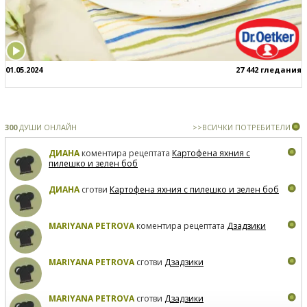
01.05.2024
27 442 гледания
300
ДУШИ ОНЛАЙН
>>ВСИЧКИ ПОТРЕБИТЕЛИ
ДИАНА
коментира рецептата
Картофена яхния с
пилешко и зелен боб
ДИАНА
сготви
Картофена яхния с пилешко и зелен боб
MARIYANA PETROVA
коментира рецептата
Дзадзики
MARIYANA PETROVA
сготви
Дзадзики
MARIYANA PETROVA
сготви
Дзадзики