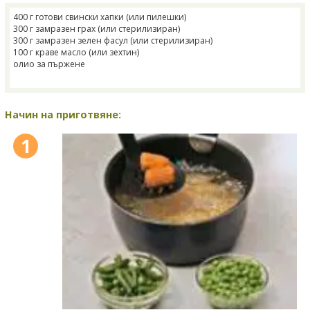
400 г готови свински хапки (или пилешки)
300 г замразен грах (или стерилизиран)
300 г замразен зелен фасул (или стерилизиран)
100 г краве масло (или зехтин)
олио за пържене
Начин на приготвяне:
1