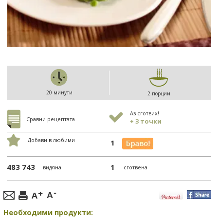
20 минути
2 порции
Аз сготвих!
Сравни рецептата
+ 3 точки
Добави в любими
1
483 743
1
видяна
сготвена
Необходими продукти: